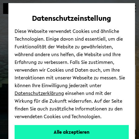
Automatische
skip
skip
skip
Inhaltswechsel
to
to
to
Datenschutzeinstellung
vermeiden
main
main
footer
content
menu
Diese Webseite verwendet Cookies und ähnliche
Technologien. Einige davon sind essentiell, um die
Funktionalität der Website zu gewährleisten,
während andere uns helfen, die Website und Ihre
Erfahrung zu verbessern. Falls Sie zustimmen,
verwenden wir Cookies und Daten auch, um Ihre
Uni­ver­si­täts­ar­chiv
Interaktionen mit unserer Webseite zu messen. Sie
können Ihre Einwilligung jederzeit unter
Datenschutzerklärung
einsehen und mit der
Wirkung für die Zukunft widerrufen. Auf der Seite
finden Sie auch zusätzliche Informationen zu den
verwendeten Cookies und Technologien.
Alle akzeptieren
© Uni­ver­si­tät Bie­le­feld