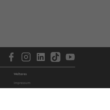
Face­book
In­sta­gram
Lin­ke­dIn
Tik­Tok
You­tube
Weiteres
Im­pres­sum
Da­ten­schutz
Bar­rie­re­frei­heit
Amt­li­che Be­kannt­ma­chun­gen und Ge­
set­ze