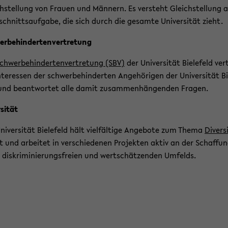
h­stel­lung von Frau­en und Män­nern. Es ver­steht Gleich­stel­lung a
schnitts­auf­ga­be, die sich durch die ge­sam­te Uni­ver­si­tät zieht.
r­be­hin­der­ten­ver­tre­tung
chwer­be­hin­der­ten­ver­tre­tung (SBV)
der Uni­ver­si­tät Bie­le­feld ver­
­ter­es­sen der schwer­be­hin­der­ten An­ge­hö­ri­gen der Uni­ver­si­tät Bi
und be­ant­wor­tet alle damit zu­sam­men­hän­gen­den Fra­gen.
­si­tät
ni­ver­si­tät Bie­le­feld hält viel­fäl­ti­ge An­ge­bo­te zum Thema
Di­ver­s
it und ar­bei­tet in ver­schie­de­nen Pro­jek­ten aktiv an der Schaf­fu
 dis­kri­mi­nie­rungs­frei­en und wert­schät­zen­den Um­felds.