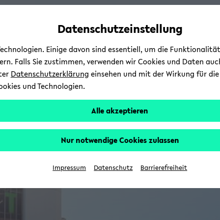
Automatische
zum
zum
zum
Inhaltswechsel
Hauptinhalt
Hauptmenü
Fußbereich
Datenschutzeinstellung
vermeiden
wechseln
wechseln
wechseln
chnologien. Einige davon sind essentiell, um die Funktionalit
sern. Falls Sie zustimmen, verwenden wir Cookies und Daten auc
nter
Datenschutzerklärung
einsehen und mit der Wirkung für die 
ookies und Technologien.
Alle akzeptieren
Nur notwendige Cookies zulassen
Impressum
Datenschutz
Barrierefreiheit