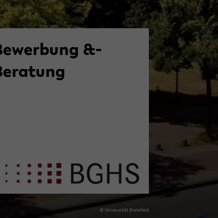
Bewerbung &­
Beratung
© Uni­ver­si­tät Bie­le­feld