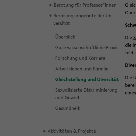
Be­ra­tung für Pro­fes­sor*innen
Gleic
Quer­
Be­ra­tungs­an­ge­bo­te der Uni­
ver­si­tät
Schwe
Über­blick
Die
S
die In
Gute wis­sen­schaft­li­che Pra­xis
feld 
For­schung und Kar­rie­re
Di­ver
Ar­beits­le­ben und Fa­mi­lie
Die U
Gleich­stel­lung und Di­ver­si­tät
be­re
Se­xua­li­sier­te Dis­kri­mi­nie­rung
eines
und Ge­walt
Ge­sund­heit
Ak­ti­vi­tä­ten & Pro­jek­te