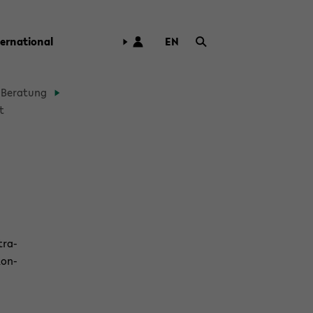
ter­na­tio­nal
EN
ZUR
ENG­
LI­
Be­ra­tung
SCHEN
t
SPRA­
CHE
WECH­
SELN
tra­
kon­