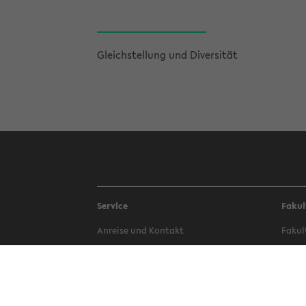
Gleich­stel­lung und Di­ver­si­tät
Service
Fakul
An­rei­se und Kon­takt
Fa­kul
Be­wer­bung
Fa­kul
Bi­blio­thek
Fa­kul
Campus-​Bauen
Fa­kul
Phi­lo