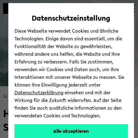
Automatische
zum
zum
zum
Inhaltswechsel
Hauptinhalt
Hauptmenü
Fußbereich
Datenschutzeinstellung
vermeiden
wechseln
wechseln
wechseln
Schreib­por­tal
Diese Webseite verwendet Cookies und ähnliche
Technologien. Einige davon sind essentiell, um die
Funktionalität der Website zu gewährleisten,
während andere uns helfen, die Website und Ihre
Erfahrung zu verbessern. Falls Sie zustimmen,
verwenden wir Cookies und Daten auch, um Ihre
Interaktionen mit unserer Webseite zu messen. Sie
Wis­
können Ihre Einwilligung jederzeit unter
© Uni­ver­si­tät Bie­le­feld
sen­
Datenschutzerklärung
einsehen und mit der
Bread­
Schreib­por­tal
Schrei­ben in den Fä­chern
schaft­
Wirkung für die Zukunft widerrufen. Auf der Seite
crumb
lich
finden Sie auch zusätzliche Informationen zu den
Hin­wei­se der Fä­cher zum
über­
Schrei­
verwendeten Cookies und Technologien.
sprin­
ben
Schrei­ben im Stu­di­um
gen
in
Alle akzeptieren
und
den