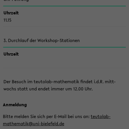
Uhr­zeit
11.15
3. Durch­lauf der Workshop-​Stationen
Uhr­zeit
Der Be­such im teutolab-​mathematik fin­det i.d.R. mitt­
wochs statt und endet immer um 12.00 Uhr.
An­mel­dung
Bitte mel­den Sie sich per E-​Mail bei uns an:
teutolab-​
mathematik@uni-​bielefeld.de