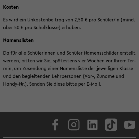
Kos­ten
Es wird ein Un­kos­ten­bei­trag von 2,50 € pro Schü­ler/in (mind.
aber 50 € pro Schul­klas­se) er­ho­ben.
Na­mens­lis­ten
Da für alle Schü­le­rin­nen und Schü­ler Na­mens­schil­der er­stellt
wer­den, bit­ten wir Sie, spä­tes­tens vier Wo­chen vor Ihrem Ter­
min, um Zu­sen­dung einer Na­mens­lis­te der je­wei­li­gen Klas­se
und den be­glei­ten­den Lehr­per­so­nen (Vor-, Zu­na­me und
Handy-​Nr.). Sen­den Sie diese bitte per E-​Mail.
Face­book
In­sta­gram
Lin­ke­dIn
Tik­Tok
You