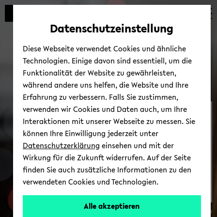
Automatische
zum
zum
zum
Inhaltswechsel
Hauptinhalt
Hauptmenü
Fußbereich
Datenschutzeinstellung
vermeiden
wechseln
wechseln
wechseln
Diese Webseite verwendet Cookies und ähnliche
Technologien. Einige davon sind essentiell, um die
Funktionalität der Website zu gewährleisten,
während andere uns helfen, die Website und Ihre
Erfahrung zu verbessern. Falls Sie zustimmen,
verwenden wir Cookies und Daten auch, um Ihre
teutolab-​mathematik
Interaktionen mit unserer Webseite zu messen. Sie
können Ihre Einwilligung jederzeit unter
Datenschutzerklärung
einsehen und mit der
Wirkung für die Zukunft widerrufen. Auf der Seite
finden Sie auch zusätzliche Informationen zu den
verwendeten Cookies und Technologien.
Alle akzeptieren
© Uni­ver­si­tät Bie­le­feld