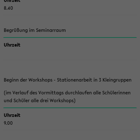
Uhr­zeit
8.40
Be­grü­ßung im Se­mi­nar­raum
Uhr­zeit
Be­ginn der Work­shops - Sta­tio­nen­ar­beit in 3 Klein­grup­pen
(im Ver­lauf des Vor­mit­tags durch­lau­fen alle Schü­le­rin­nen
und Schü­ler alle drei Work­shops)
Uhr­zeit
9.00