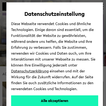
Automatische
zum
zum
zum
Inhaltswechsel
Hauptinhalt
Hauptmenü
Fußbereich
Datenschutzeinstellung
vermeiden
wechseln
wechseln
wechseln
Tech­ni­ques
Diese Webseite verwendet Cookies und ähnliche
Technologien. Einige davon sind essentiell, um die
Funktionalität der Website zu gewährleisten,
während andere uns helfen, die Website und Ihre
Erfahrung zu verbessern. Falls Sie zustimmen,
verwenden wir Cookies und Daten auch, um Ihre
Interaktionen mit unserer Webseite zu messen. Sie
können Ihre Einwilligung jederzeit unter
© Uni­ver­si­tät Bie­le­feld
Datenschutzerklärung
einsehen und mit der
Bread­
ACS-​Mitzel
Working Tech­ni­ques
Wirkung für die Zukunft widerrufen. Auf der Seite
crumb
finden Sie auch zusätzliche Informationen zu den
über­
verwendeten Cookies und Technologien.
sprin­
gen
Alle akzeptieren
und