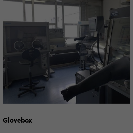
Glove­box