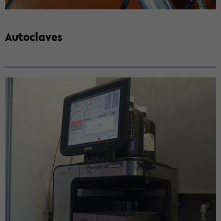
Au­to­cla­ves