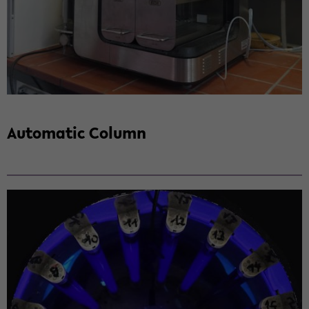
Au­to­ma­tic Co­lumn