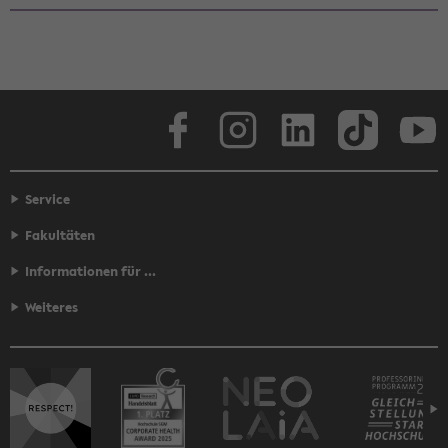
Face­book
In­sta­gram
Lin­ke­dIn
Tik­Tok
You
Service
Fakultäten
Informationen für ...
Weiteres