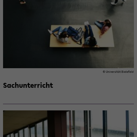
© Uni­ver­si­tät Bie­le­feld
Sach­un­ter­richt