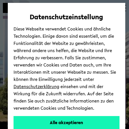
Automatische
zum
zum
zum
Inhaltswechsel
Hauptinhalt
Hauptmenü
Fußbereich
Datenschutzeinstellung
vermeiden
wechseln
wechseln
wechseln
Diese Webseite verwendet Cookies und ähnliche
Technologien. Einige davon sind essentiell, um die
Funktionalität der Website zu gewährleisten,
während andere uns helfen, die Website und Ihre
Erfahrung zu verbessern. Falls Sie zustimmen,
verwenden wir Cookies und Daten auch, um Ihre
Lehre
Interaktionen mit unserer Webseite zu messen. Sie
können Ihre Einwilligung jederzeit unter
Datenschutzerklärung
einsehen und mit der
Wirkung für die Zukunft widerrufen. Auf der Seite
finden Sie auch zusätzliche Informationen zu den
verwendeten Cookies und Technologien.
Di­
Alle akzeptieren
© Uni­ver­si­tät Bie­le­feld
dak­