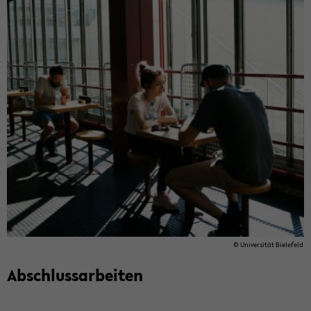
© Uni­ver­si­tät Bie­le­feld
Ab­schluss­ar­bei­ten