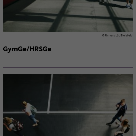
© Uni­ver­si­tät Bie­le­feld
GymGe/HRSGe