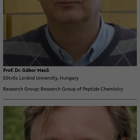
Prof. Dr. Gábor Mezõ
Eötvös Loránd Uni­ver­sity, Hun­gary
Re­search Group
Re­search Group of Pep­tide Chem­istry