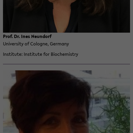
Prof. Dr. Ines Ne­un­dorf
Uni­ver­sity of Cologne, Ger­many
In­sti­tute
In­sti­tute for Bio­chem­istry