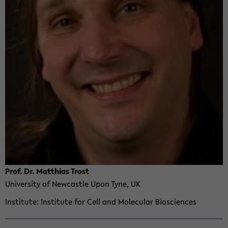
Prof. Dr. Matthias Trost
Uni­ver­sity of New­cas­tle Upon Tyne, UK
In­sti­tute
In­sti­tute for Cell and Mol­e­c­u­lar Bio­sciences