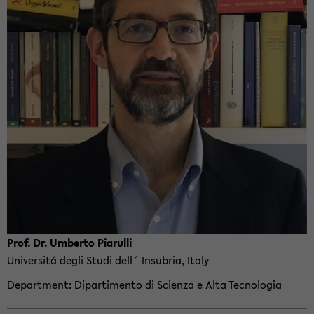
Prof. Dr. Um­berto Pi­arulli
Uni­ver­sitá degli Studi dell´ In­sub­ria, Italy
De­part­ment
Di­par­ti­mento di Scienza e Alta Tec­nolo­gia