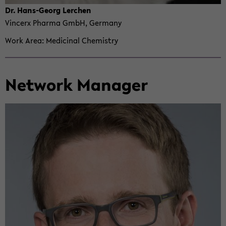
Dr. Hans-​Georg Lerchen
Vin­cerx Pharma GmbH, Ger­many
Work Area
Med­i­c­i­nal Chem­istry
Net­work Man­ager