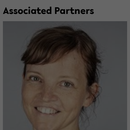
As­so­ci­ated Part­ners