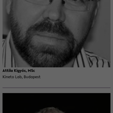
At­tila Kigyós, MSc
Kineto Lab, Bu­dapest