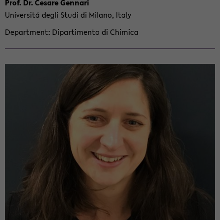
Prof. Dr. Ce­sare Gen­nari
Uni­ver­sitá degli Studi di Mi­lano, Italy
De­part­ment
Di­par­ti­mento di Chim­ica