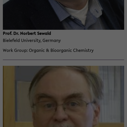
Prof. Dr. Nor­bert Se­wald
Biele­feld Uni­ver­sity, Ger­many
Work Group
Or­ganic & Bioor­ganic Chem­istry