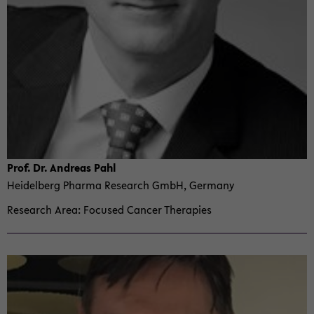
Prof. Dr. An­dreas Pahl
Hei­del­berg Pharma Re­search GmbH, Ger­many
Re­search Area
Fo­cused Can­cer Ther­a­pies