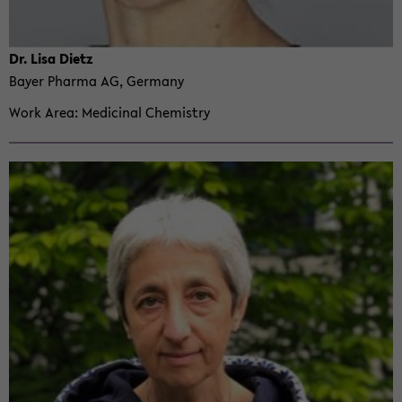
Dr. Lisa Dietz
Bayer Pharma AG, Ger­many
Work Area
Med­i­c­i­nal Chem­istry