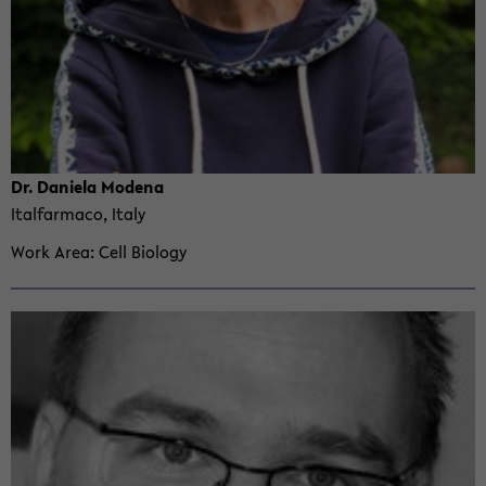
Dr. Daniela Mod­ena
Ital­far­maco, Italy
Work Area
Cell Bi­ol­ogy