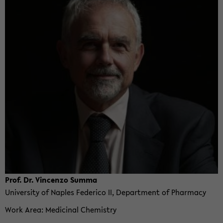
Prof. Dr. Vin­cenzo Summa
Uni­ver­sity of Naples Fed­erico II, De­part­ment of Phar­macy
Work Area
Med­i­c­i­nal Chem­istry