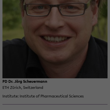
PD Dr. Jörg Scheuer­mann
ETH Zürich, Switzer­land
In­sti­tute
In­sti­tute of Phar­ma­ceu­ti­cal Sci­ences