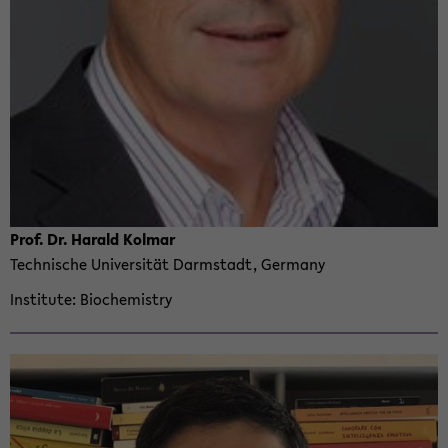
Prof. Dr. Har­ald Kol­mar
Tech­nis­che Uni­ver­sität Darm­stadt, Ger­many
In­sti­tute
Bio­chem­istry