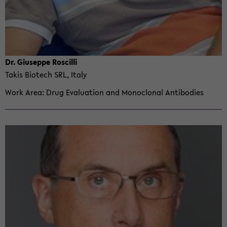
Dr. Giuseppe Roscilli
Takis Biotech SRL, Italy
Work Area
Drug Eval­u­a­tion and Mon­o­clonal An­ti­bod­ies