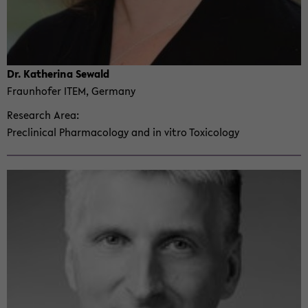
Dr. Kathe­rina Se­wald
Fraun­hofer ITEM, Ger­many
Re­search Area
Pre­clin­i­cal Phar­ma­col­ogy and in vitro Tox­i­col­ogy