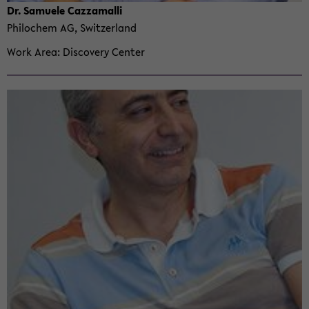
Dr. Samuele Caz­za­malli
Philochem AG, Switzer­land
Work Area
Dis­cov­ery Cen­ter