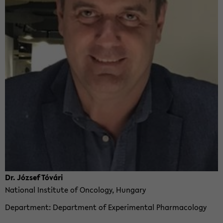
Dr. József Tóvári
Na­tional In­sti­tute of On­col­ogy, Hun­gary
De­part­ment
De­part­ment of Ex­per­i­men­tal Phar­ma­col­ogy