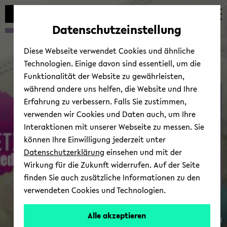
avoid
zum
zum
zum
automatic
Hauptinhalt
Hauptmenü
Fußbereich
Datenschutzeinstellung
content
wechseln
wechseln
wechseln
change
Diese Webseite verwendet Cookies und ähnliche
Technologien. Einige davon sind essentiell, um die
Funktionalität der Website zu gewährleisten,
während andere uns helfen, die Website und Ihre
Con­sor­tium Mem­bers
Erfahrung zu verbessern. Falls Sie zustimmen,
verwenden wir Cookies und Daten auch, um Ihre
Interaktionen mit unserer Webseite zu messen. Sie
können Ihre Einwilligung jederzeit unter
Datenschutzerklärung
einsehen und mit der
Wirkung für die Zukunft widerrufen. Auf der Seite
finden Sie auch zusätzliche Informationen zu den
verwendeten Cookies und Technologien.
Alle akzeptieren
© Uni­ver­sität Biele­feld