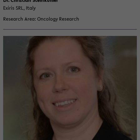
Dr. Chris­t­ian Steinkühler
Exiris SRL, Italy
Re­search Area
On­col­ogy Re­search