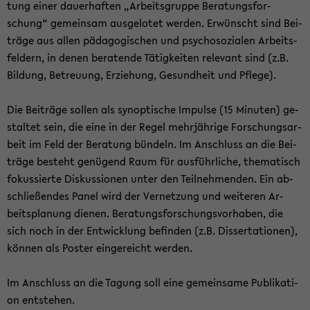
tung einer dau­er­haf­ten „Ar­beits­grup­pe Be­ra­tungs­for­
schung“ ge­mein­sam aus­ge­lo­tet wer­den. Er­wünscht sind Bei­
trä­ge aus allen päd­ago­gi­schen und psy­cho­so­zia­len Ar­beits­
fel­dern, in denen be­ra­ten­de Tä­tig­kei­ten re­le­vant sind (z.B.
Bil­dung, Be­treu­ung, Er­zie­hung, Ge­sund­heit und Pfle­ge).
Die Bei­trä­ge sol­len als syn­op­ti­sche Im­pul­se (15 Mi­nu­ten) ge­
stal­tet sein, die eine in der Regel mehr­jäh­ri­ge For­schungs­ar­
beit im Feld der Be­ra­tung bün­deln. Im An­schluss an die Bei­
trä­ge be­steht ge­nü­gend Raum für aus­führ­li­che, the­ma­tisch
fo­kus­sier­te Dis­kus­sio­nen unter den Teil­neh­men­den. Ein ab­
schlie­ßen­des Panel wird der Ver­net­zung und wei­te­ren Ar­
beits­pla­nung die­nen. Be­ra­tungs­for­schungs­vor­ha­ben, die
sich noch in der Ent­wick­lung be­fin­den (z.B. Dis­ser­ta­tio­nen),
kön­nen als Pos­ter ein­ge­reicht wer­den.
Im An­schluss an die Ta­gung soll eine ge­mein­sa­me Pu­bli­ka­ti­
on ent­ste­hen.