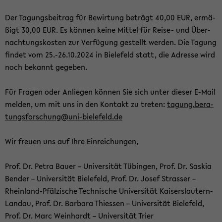
Der Ta­gungs­bei­trag für Be­wir­tung be­trägt 40,00 EUR, er­mä­
ßigt 30,00 EUR. Es kön­nen keine Mit­tel für Reise-​ und Über­
nach­tungs­kos­ten zur Ver­fü­gung ge­stellt wer­den. Die Ta­gung
fin­det vom 25.-26.10.2024 in Bie­le­feld statt, die Adres­se wird
noch be­kannt ge­ge­ben.
Für Fra­gen oder An­lie­gen kön­nen Sie sich unter die­ser E-​Mail
mel­den, um mit uns in den Kon­takt zu tre­ten:
ta­gung.be­ra­
tungs­for­schung@uni-​bielefeld.de
Wir freu­en uns auf Ihre Ein­rei­chun­gen,
Prof. Dr. Petra Bauer – Uni­ver­si­tät Tü­bin­gen, Prof. Dr. Sas­kia
Ben­der – Uni­ver­si­tät Bie­le­feld, Prof. Dr. Josef Stras­ser –
Rheinland-​Pfälzische Tech­ni­sche Uni­ver­si­tät Kaiserslautern-​
Landau, Prof. Dr. Bar­ba­ra Thies­sen – Uni­ver­si­tät Bie­le­feld,
Prof. Dr. Marc Wein­hardt – Uni­ver­si­tät Trier