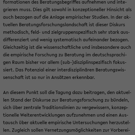
for­ma­tio­nen des Be­ra­tungs­be­grif­fes auf­neh­men und in­te­
grie­ren muss. Dies gilt so­wohl in kon­zep­tio­nel­ler Hin­sicht als
auch be­zo­gen auf die An­la­ge em­pi­ri­scher Stu­di­en. In der ak­
tu­el­len Be­ra­tungs­for­schungs­land­schaft ist die­ser Dis­kurs
me­tho­disch, feld- und ziel­grup­pen­spe­zi­fisch sehr stark aus­
dif­fe­ren­ziert und wenig sys­te­ma­tisch auf­ein­an­der be­zo­gen.
Gleich­zei­tig ist die wis­sen­schaft­li­che und ins­be­son­de­re auch
die em­pi­ri­sche For­schung zu Be­ra­tung im deutsch­spra­chi­
gen Raum bis­her vor allem (sub-)dis­zi­plin­spe­zi­fisch fo­kus­
siert. Das Po­ten­zi­al einer in­ter­dis­zi­pli­nä­ren Be­ra­tungs­wis­
sen­schaft ist so nur in An­sät­zen er­kenn­bar.
An die­sem Punkt soll die Ta­gung dazu bei­tra­gen, den ak­tu­el­
len Stand der Dis­kur­se zur Be­ra­tungs­for­schung zu bün­deln,
sich über zen­tra­le Tra­di­ti­ons­li­ni­en zu ver­ge­wis­sern, kon­zep­
tio­nel­le Wei­ter­ent­wick­lun­gen auf­zu­neh­men und einen Aus­
tausch über ak­tu­el­le em­pi­ri­sche Un­ter­su­chun­gen her­zu­stel­
len. Zu­gleich sol­len Ver­net­zungs­mög­lich­kei­ten zur Vor­be­rei­