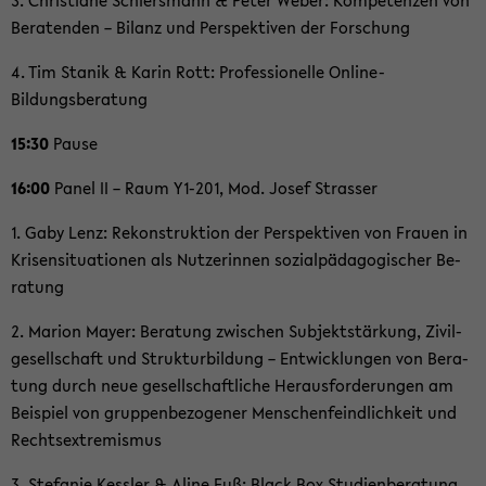
3. Chris­tia­ne Schiers­mann & Peter Weber: Kom­pe­ten­zen von
Be­ra­ten­den – Bi­lanz und Per­spek­ti­ven der For­schung
4. Tim Sta­nik & Karin Rott: Pro­fes­sio­nel­le Online-​
Bildungsberatung
15:30
Pause
16:00
Panel II – Raum Y1-​201, Mod. Josef Stras­ser
1. Gaby Lenz: Re­kon­struk­ti­on der Per­spek­ti­ven von Frau­en in
Kri­sen­si­tua­tio­nen als Nut­ze­rin­nen so­zi­al­päd­ago­gi­scher Be­
ra­tung
2. Ma­ri­on Mayer: Be­ra­tung zwi­schen Sub­jekt­stär­kung, Zi­vil­
ge­sell­schaft und Struk­tur­bil­dung – Ent­wick­lun­gen von Be­ra­
tung durch neue ge­sell­schaft­li­che Her­aus­for­de­run­gen am
Bei­spiel von grup­pen­be­zo­ge­ner Men­schen­feind­lich­keit und
Rechts­ex­tre­mis­mus
3. Ste­fa­nie Kess­ler & Aline Fuß: Black Box Stu­di­en­be­ra­tung