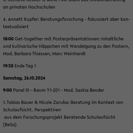
an pri­va­ten Hoch­schu­len
4. An­nett Kup­fer: Be­ra­tungs­for­schung - fo­kus­siert aber kon­
tex­tua­li­siert
18:00
Get-​together mit Pos­ter­prä­sen­ta­tio­nen: In­halt­li­che
und ku­li­na­ri­sche Häpp­chen mit Wan­del­gang zu den Pos­tern,
Mod. Bar­ba­ra Thies­sen, Marc Wein­hardt
19:30
Ende Tag 1
Sams­tag, 26.10.2024
9:00
Panel III – Raum Y1-​201 - Mod. Sas­kia Ben­der
1. To­bi­as Bauer & Ni­co­le Za­ru­ba: Be­ra­tung im Kon­text von
Schul­auf­sicht. Per­spek­ti­ven
aus dem For­schungs­pro­jekt Be­ra­ten­de Schul­auf­sicht
(BeSa)