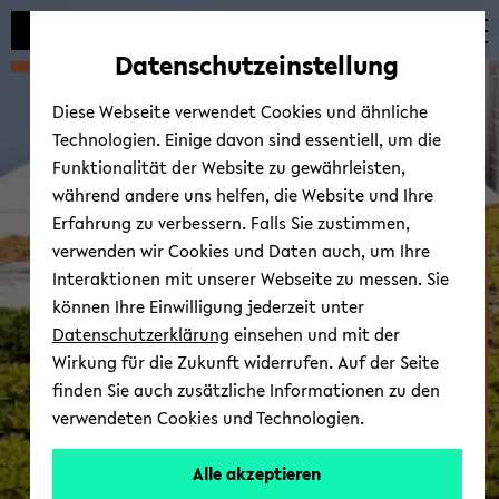
Automatische
zum
zum
zum
Inhaltswechsel
Hauptinhalt
Hauptmenü
Fußbereich
Datenschutzeinstellung
vermeiden
wechseln
wechseln
wechseln
Diese Webseite verwendet Cookies und ähnliche
Technologien. Einige davon sind essentiell, um die
Funktionalität der Website zu gewährleisten,
während andere uns helfen, die Website und Ihre
Erfahrung zu verbessern. Falls Sie zustimmen,
verwenden wir Cookies und Daten auch, um Ihre
Fa­kul­tät für Er­zie­hungs­
Interaktionen mit unserer Webseite zu messen. Sie
wis­sen­schaft
können Ihre Einwilligung jederzeit unter
Datenschutzerklärung
einsehen und mit der
Wirkung für die Zukunft widerrufen. Auf der Seite
finden Sie auch zusätzliche Informationen zu den
verwendeten Cookies und Technologien.
Alle akzeptieren
© Uni­ver­si­tät Bie­le­feld