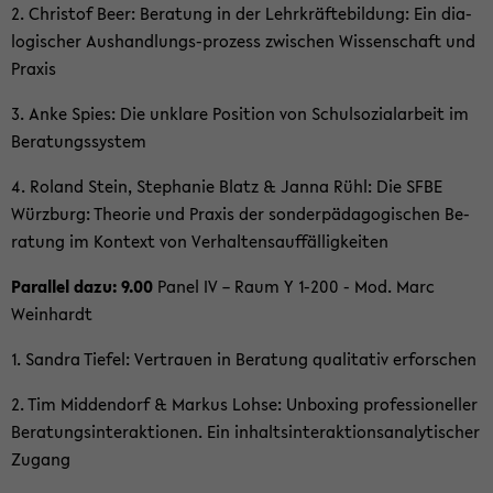
2. Chris­tof Beer: Be­ra­tung in der Lehr­kräf­te­bil­dung: Ein dia­
lo­gi­scher Aushandlungs-​prozess zwi­schen Wis­sen­schaft und
Pra­xis
3. Anke Spies: Die un­kla­re Po­si­ti­on von Schul­so­zi­al­ar­beit im
Be­ra­tungs­sys­tem
4. Ro­land Stein, Ste­pha­nie Blatz & Janna Rühl: Die SFBE
Würz­burg: Theo­rie und Pra­xis der son­der­päd­ago­gi­schen Be­
ra­tung im Kon­text von Ver­hal­tens­auf­fäl­lig­kei­ten
Par­al­lel dazu: 9.00
Panel IV – Raum Y 1-200 - Mod. Marc
Wein­hardt
1. San­dra Tie­fel: Ver­trau­en in Be­ra­tung qua­li­ta­tiv er­for­schen
2. Tim Mid­den­dorf & Mar­kus Lohse: Un­boxing pro­fes­sio­nel­ler
Be­ra­tungs­in­ter­ak­tio­nen. Ein in­halts­in­ter­ak­ti­ons­ana­ly­ti­scher
Zu­gang