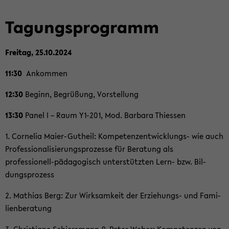
Ta­gungs­pro­gramm
Frei­tag, 25.10.2024
11:30
An­kom­men
12:30
Be­ginn, Be­grü­ßung, Vor­stel­lung
13:30
Panel I – Raum Y1-​201, Mod. Bar­ba­ra Thies­sen
1. Cor­ne­lia Maier-​Gutheil: Kompetenzentwicklungs-​ wie auch
Pro­fes­sio­na­li­sie­rungs­pro­zes­se für Be­ra­tung als
professionell-​pädagogisch un­ter­stütz­ten Lern- bzw. Bil­
dungs­pro­zess
2. Ma­thi­as Berg: Zur Wirk­sam­keit der Erziehungs-​ und Fa­mi­
li­en­be­ra­tung