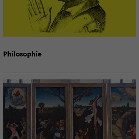
Phi­lo­so­phie