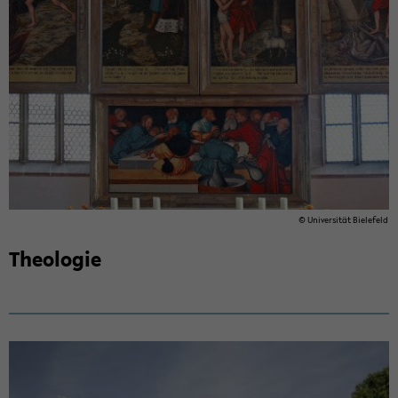
© Uni­ver­si­tät Bie­le­feld
Theo­lo­gie