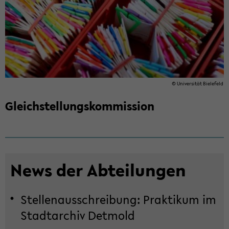
© Uni­ver­si­tät Bie­le­feld
Gleich­stel­lungs­kom­mis­si­on
News der Ab­tei­lun­gen
Stel­len­aus­schrei­bung: Prak­ti­kum im
Stadt­ar­chiv Det­mold