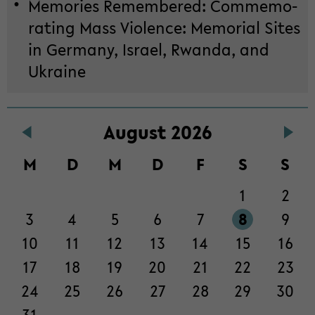
Me­mo­ries Re­mem­be­red: Com­me­mo­
ra­ting Mass Vio­lence: Me­mo­ri­al Sites
in Ger­ma­ny, Is­ra­el, Rwan­da, and
Ukrai­ne
Zum
Au­gust 2026
Haupt­
in­
M
D
M
D
F
S
S
halt
der
1
2
Sek­
3
4
5
6
7
8
9
ti­
on
10
11
12
13
14
15
16
wech­
17
18
19
20
21
22
23
seln
24
25
26
27
28
29
30
31