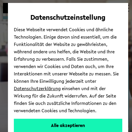
Automatische
zum
zum
zum
Inhaltswechsel
Hauptinhalt
Hauptmenü
Fußbereich
Datenschutzeinstellung
vermeiden
wechseln
wechseln
wechseln
Diese Webseite verwendet Cookies und ähnliche
Technologien. Einige davon sind essentiell, um die
Funktionalität der Website zu gewährleisten,
während andere uns helfen, die Website und Ihre
Erfahrung zu verbessern. Falls Sie zustimmen,
verwenden wir Cookies und Daten auch, um Ihre
Fakultät für ­
Interaktionen mit unserer Webseite zu messen. Sie
Geschichtswissen­schaft, ­
können Ihre Einwilligung jederzeit unter
Philosophie und Theologie
Datenschutzerklärung
einsehen und mit der
Wirkung für die Zukunft widerrufen. Auf der Seite
finden Sie auch zusätzliche Informationen zu den
verwendeten Cookies und Technologien.
Alle akzeptieren
© Uni­ver­si­tät Bie­le­feld