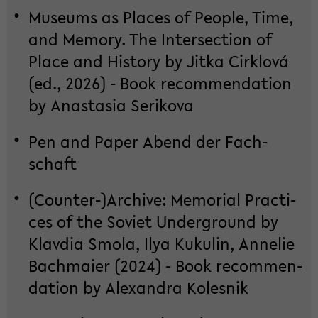
Mu­se­ums as Places of Peop­le, Time,
and Me­mo­ry. The In­ter­sec­tion of
Place and His­to­ry by Jitka Cirk­lová
(ed., 2026) - Book re­com­men­da­ti­on
by Ana­sta­sia Se­ri­ko­va
Pen and Paper Abend der Fach­
schaft
(Counter-​)Ar­chi­ve: Me­mo­ri­al Prac­ti­
ces of the So­viet Un­der­ground by
Klav­dia Smola, Ilya Ku­ku­lin, An­ne­lie
Bach­mai­er (2024) - Book re­com­men­
da­ti­on by Alex­an­dra Ko­les­nik