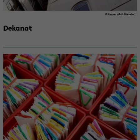
© Uni­ver­si­tät Bie­le­feld
De­ka­nat