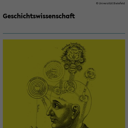
© Uni­ver­si­tät Bie­le­feld
Ge­schichts­wis­sen­schaft