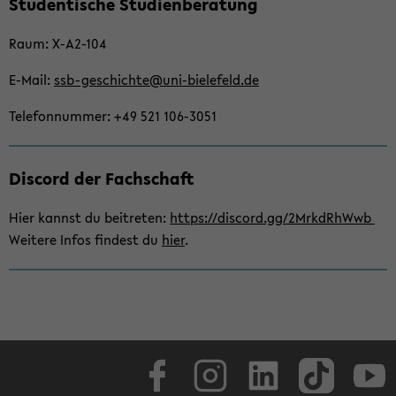
Stu­den­ti­sche Stu­di­en­be­ra­tung
seln
Raum: X-​A2-104
E-​Mail:
ssb-​geschichte@uni-​bielefeld.de
Te­le­fon­num­mer: +49 521 106-​3051
Dis­cord der Fach­schaft
Hier kannst du bei­tre­ten:
https://dis­cord.gg/2MrkdRhWwb
Wei­te­re Infos fin­dest du
hier
.
Face­book
In­sta­gram
Lin­ke­dIn
Tik­Tok
You