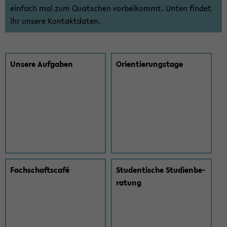
ein­fach mal zum Quat­schen vor­bei­kommt. Unten fin­det
ihr un­se­re Kon­takt­da­ten.
Un­se­re Auf­ga­ben
Ori­en­tie­rungs­ta­ge
Fach­schaft­s­café
Stu­den­ti­sche Stu­di­en­be­
ra­tung