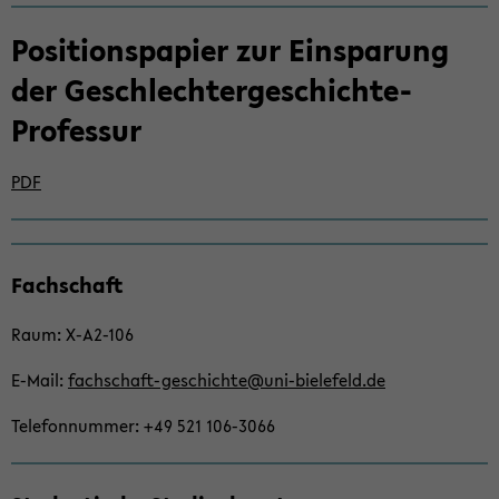
Po­si­ti­ons­pa­pier zur Ein­spa­rung
der Geschlechtergeschichte-​
Professur
PDF
Zum
Fach­schaft
Haupt­
in­
Raum: X-​A2-106
halt
der
E-​Mail:
fachschaft-​geschichte@uni-​bielefeld.de
Sek­
ti­
Te­le­fon­num­mer: +49 521 106-​3066
on
wech­