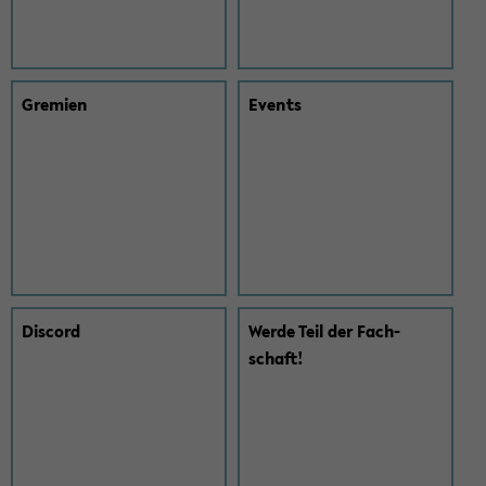
Gre­mi­en
Events
Dis­cord
Werde Teil der Fach­
schaft!