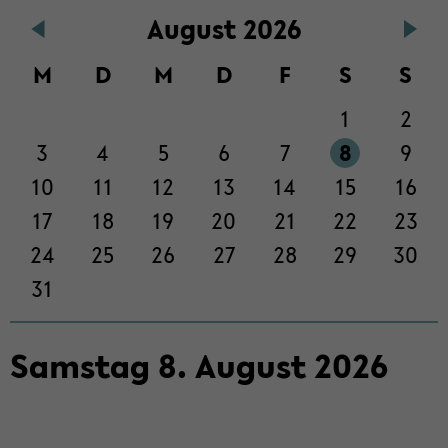
Au­gust 2026
der
Sek­
M
D
M
D
F
S
S
ti­
on
1
2
wech­
seln
3
4
5
6
7
8
9
10
11
12
13
14
15
16
17
18
19
20
21
22
23
24
25
26
27
28
29
30
31
Sams­tag
8
.
Au­gust
2026