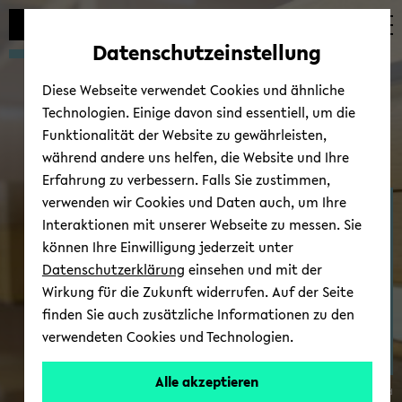
Automatische
zum
zum
zum
Inhaltswechsel
Hauptinhalt
Hauptmenü
Fußbereich
Datenschutzeinstellung
vermeiden
wechseln
wechseln
wechseln
Diese Webseite verwendet Cookies und ähnliche
Technologien. Einige davon sind essentiell, um die
Funktionalität der Website zu gewährleisten,
während andere uns helfen, die Website und Ihre
Erfahrung zu verbessern. Falls Sie zustimmen,
verwenden wir Cookies und Daten auch, um Ihre
Fach­schaft & stu­den­ti­
Interaktionen mit unserer Webseite zu messen. Sie
sche Stu­di­en­be­ra­tung
können Ihre Einwilligung jederzeit unter
Datenschutzerklärung
einsehen und mit der
Wirkung für die Zukunft widerrufen. Auf der Seite
finden Sie auch zusätzliche Informationen zu den
verwendeten Cookies und Technologien.
Alle akzeptieren
© Uni­ver­si­tät Bie­le­feld