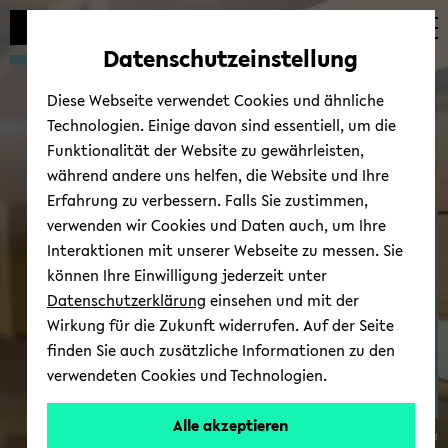
Automatische
zum
zum
zum
Inhaltswechsel
Hauptinhalt
Hauptmenü
Fußbereich
Datenschutzeinstellung
vermeiden
wechseln
wechseln
wechseln
Diese Webseite verwendet Cookies und ähnliche
Technologien. Einige davon sind essentiell, um die
Funktionalität der Website zu gewährleisten,
während andere uns helfen, die Website und Ihre
Erfahrung zu verbessern. Falls Sie zustimmen,
verwenden wir Cookies und Daten auch, um Ihre
Fach­schaft & stu­den­ti­
Interaktionen mit unserer Webseite zu messen. Sie
sche Stu­di­en­be­ra­tung
können Ihre Einwilligung jederzeit unter
Datenschutzerklärung
einsehen und mit der
Wirkung für die Zukunft widerrufen. Auf der Seite
finden Sie auch zusätzliche Informationen zu den
verwendeten Cookies und Technologien.
Alle akzeptieren
© Uni­ver­si­tät Bie­le­feld