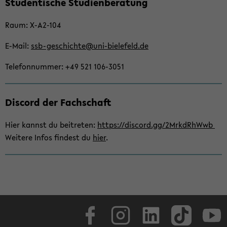
Stu­den­ti­sche Stu­di­en­be­ra­tung
seln
Raum: X-​A2-104
E-​Mail:
ssb-​geschichte@uni-​bielefeld.de
Te­le­fon­num­mer: +49 521 106-​3051
Dis­cord der Fach­schaft
Hier kannst du bei­tre­ten:
https://dis­cord.gg/2MrkdRhWwb
Wei­te­re Infos fin­dest du
hier
.
Face­book
In­sta­gram
Lin­ke­dIn
Tik­Tok
You