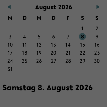
Au­gust 2026
der
Sek­
M
D
M
D
F
S
S
ti­
on
1
2
wech­
seln
3
4
5
6
7
8
9
10
11
12
13
14
15
16
17
18
19
20
21
22
23
24
25
26
27
28
29
30
31
Sams­tag
8
.
Au­gust
2026