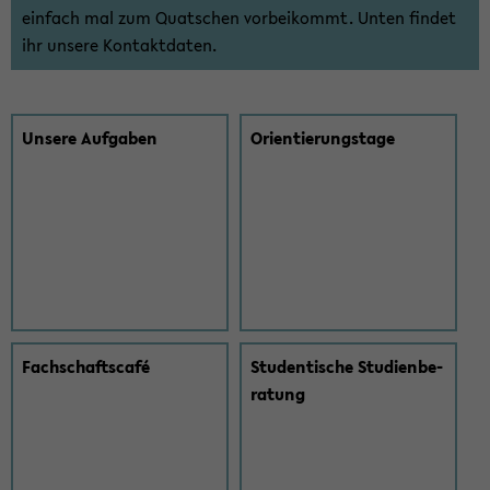
ein­fach mal zum Quat­schen vor­bei­kommt. Unten fin­det
ihr un­se­re Kon­takt­da­ten.
Un­se­re Auf­ga­ben
Ori­en­tie­rungs­ta­ge
Fach­schaft­s­café
Stu­den­ti­sche Stu­di­en­be­
ra­tung