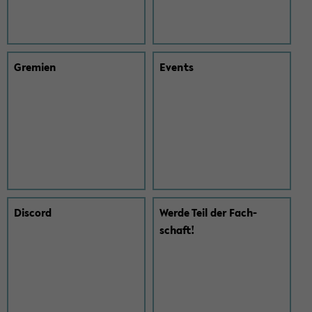
Gre­mi­en
Events
Dis­cord
Werde Teil der Fach­
schaft!