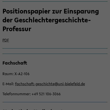
Po­si­ti­ons­pa­pier zur Ein­spa­rung
der Geschlechtergeschichte-​
Professur
PDF
Zum
Fach­schaft
Haupt­
in­
Raum: X-​A2-106
halt
der
E-​Mail:
fachschaft-​geschichte@uni-​bielefeld.de
Sek­
ti­
Te­le­fon­num­mer: +49 521 106-​3066
on
wech­