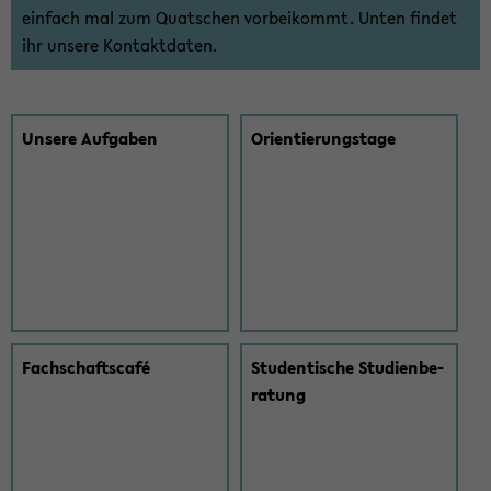
ein­fach mal zum Quat­schen vor­bei­kommt. Unten fin­det
ihr un­se­re Kon­takt­da­ten.
Un­se­re Auf­ga­ben
Ori­en­tie­rungs­ta­ge
Fach­schaft­s­café
Stu­den­ti­sche Stu­di­en­be­
ra­tung