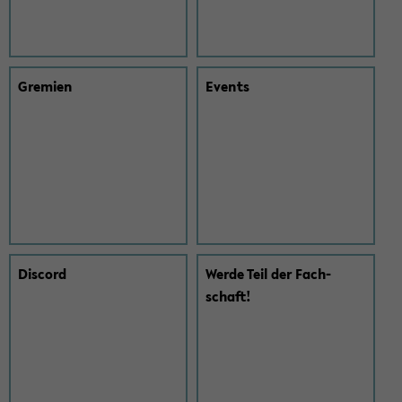
Gre­mi­en
Events
Dis­cord
Werde Teil der Fach­
schaft!