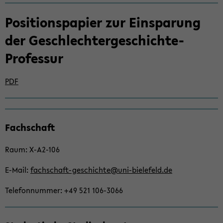
Po­si­ti­ons­pa­pier zur Ein­spa­rung
der Geschlechtergeschichte-​
Professur
PDF
Zum
Fach­schaft
Haupt­
in­
Raum: X-​A2-106
halt
der
E-​Mail:
fachschaft-​geschichte@uni-​bielefeld.de
Sek­
ti­
Te­le­fon­num­mer: +49 521 106-​3066
on
wech­