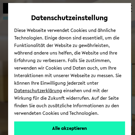
Automatische
zum
zum
zum
Inhaltswechsel
Hauptinhalt
Hauptmenü
Fußbereich
Datenschutzeinstellung
vermeiden
wechseln
wechseln
wechseln
Diese Webseite verwendet Cookies und ähnliche
Technologien. Einige davon sind essentiell, um die
Funktionalität der Website zu gewährleisten,
während andere uns helfen, die Website und Ihre
Erfahrung zu verbessern. Falls Sie zustimmen,
verwenden wir Cookies und Daten auch, um Ihre
Fach­schaft & stu­den­ti­
Interaktionen mit unserer Webseite zu messen. Sie
sche Stu­di­en­be­ra­tung
können Ihre Einwilligung jederzeit unter
Datenschutzerklärung
einsehen und mit der
Wirkung für die Zukunft widerrufen. Auf der Seite
finden Sie auch zusätzliche Informationen zu den
verwendeten Cookies und Technologien.
Alle akzeptieren
© Uni­ver­si­tät Bie­le­feld