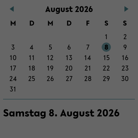
Au­gust 2026
der
Sek­
M
D
M
D
F
S
S
ti­
on
1
2
wech­
seln
3
4
5
6
7
8
9
10
11
12
13
14
15
16
17
18
19
20
21
22
23
24
25
26
27
28
29
30
31
Sams­tag
8
.
Au­gust
2026