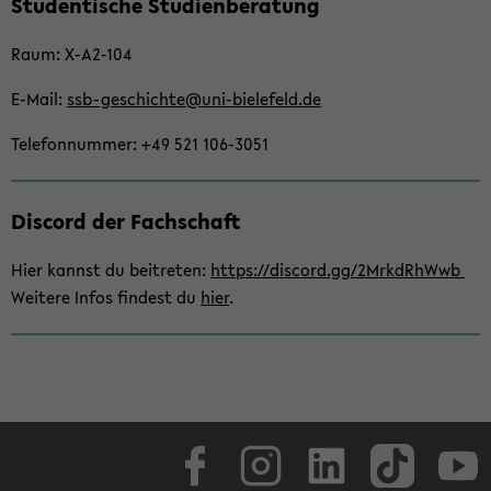
Stu­den­ti­sche Stu­di­en­be­ra­tung
seln
Raum: X-​A2-104
E-​Mail:
ssb-​geschichte@uni-​bielefeld.de
Te­le­fon­num­mer: +49 521 106-​3051
Dis­cord der Fach­schaft
Hier kannst du bei­tre­ten:
https://dis­cord.gg/2MrkdRhWwb
Wei­te­re Infos fin­dest du
hier
.
Face­book
In­sta­gram
Lin­ke­dIn
Tik­Tok
You