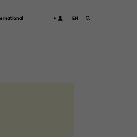
ter­na­tio­nal
EN
ZUR
ENG­
LI­
SCHEN
SPRA­
CHE
WECH­
SELN