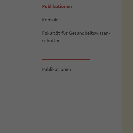
Pu­bli­ka­tio­nen
Kon­takt
Fa­kul­tät für Ge­sund­heits­wis­sen­
schaf­ten
Pu­bli­ka­tio­nen