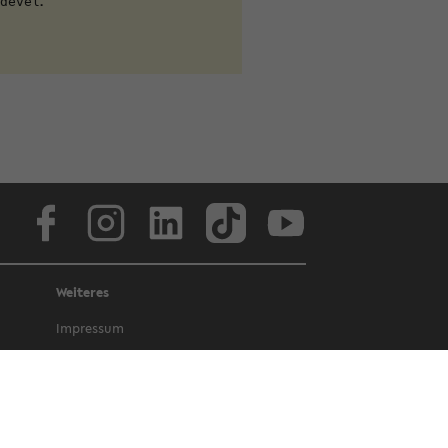
Face­book
In­sta­gram
Lin­ke­dIn
Tik­Tok
You­tube
Weiteres
Im­pres­sum
Da­ten­schutz
Bar­rie­re­frei­heit
Amt­li­che Be­kannt­ma­chun­gen und Ge­
set­ze