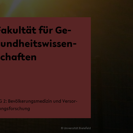
Fa­kul­tät für Ge­
sund­heits­wis­sen­
schaf­ten
 2: Be­völ­ke­rungs­me­di­zin und Ver­sor­
ungs­for­schung
© Uni­ver­si­tät Bie­le­feld