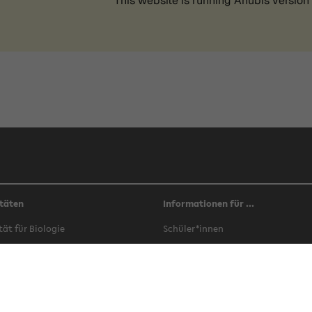
täten
Informationen für ...
­tät für Bio­lo­gie
Schü­ler*innen
­tät für Che­mie
Stu­di­en­in­ter­es­sier­te
­tät für Er­zie­hungs­wis­sen­schaft
Stu­die­ren­de
­tät für Ge­schichts­wis­sen­schaft,
In­ter­na­tio­nals
­so­phie und Theo­lo­gie