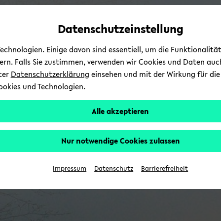
Automatische
zum
zum
zum
Inhaltswechsel
Hauptinhalt
Hauptmenü
Fußbereich
Datenschutzeinstellung
vermeiden
wechseln
wechseln
wechseln
chnologien. Einige davon sind essentiell, um die Funktionalit
sern. Falls Sie zustimmen, verwenden wir Cookies und Daten auc
nter
Datenschutzerklärung
einsehen und mit der Wirkung für die 
ookies und Technologien.
Alle akzeptieren
Nur notwendige Cookies zulassen
Impressum
Datenschutz
Barrierefreiheit