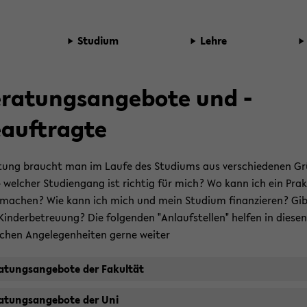
Stu­di­um
Lehre
ratungsangebote und ­
auftragte
­tung braucht man im Laufe des Stu­di­ums aus ver­schie­de­nen G
 wel­cher Stu­di­en­gang ist rich­tig für mich? Wo kann ich ein Prak­
a­chen? Wie kann ich mich und mein Stu­di­um fi­nan­zie­ren? Gib
Kin­der­be­treu­ung? Die fol­gen­den "An­lauf­stel­len" hel­fen in die­se
i­chen An­ge­le­gen­hei­ten gerne wei­ter
a­tungs­an­ge­bo­te der Fa­kul­tät
a­tungs­an­ge­bo­te der Uni