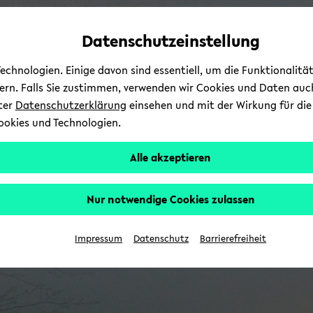
Automatische
zum
zum
zum
Inhaltswechsel
Hauptinhalt
Hauptmenü
Fußbereich
Datenschutzeinstellung
vermeiden
wechseln
wechseln
wechseln
chnologien. Einige davon sind essentiell, um die Funktionalit
sern. Falls Sie zustimmen, verwenden wir Cookies und Daten auc
nter
Datenschutzerklärung
einsehen und mit der Wirkung für die 
ookies und Technologien.
Alle akzeptieren
Nur notwendige Cookies zulassen
Impressum
Datenschutz
Barrierefreiheit