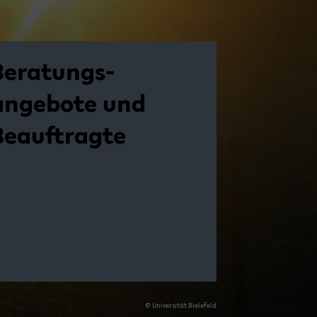
Beratungs­
angebote und
Beauftragte
© Uni­ver­si­tät Bie­le­feld