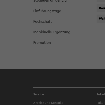
Stu­die­ren an der LiLi
Be­a
Ein­füh­rungs­ta­ge
Wei­
Fach­schaft
In­di­vi­du­el­le Er­gän­zung
Pro­mo­ti­on
Service
Fakul
An­rei­se und Kon­takt
Fa­kul