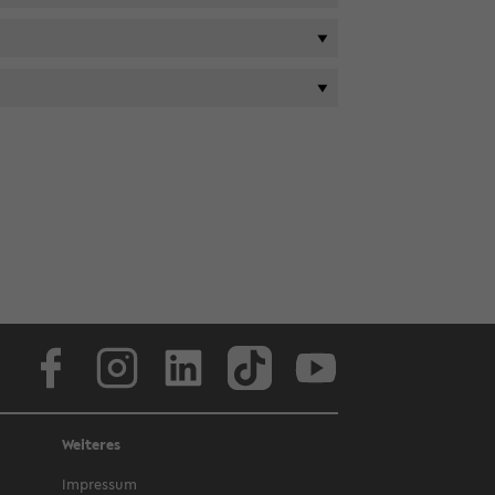
Face­book
In­sta­gram
Lin­ke­dIn
Tik­Tok
You­tube
Weiteres
Im­pres­sum