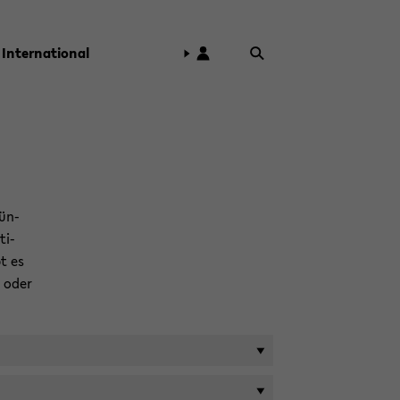
In­ter­na­tio­nal
rün­
ti­
t es
n oder