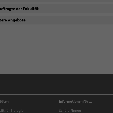
uf­trag­te der Fa­kul­tät
te­re An­ge­bo­te
täten
Informationen für ...
­tät für Bio­lo­gie
Schü­ler*innen