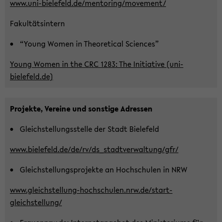
www.uni-​bielefeld.de/men­to­ring/mo­vement/
Fa­kul­täts­in­tern
“Young Women in Theo­re­ti­cal Sci­en­ces”
Young Women in the CRC 1283: The In­itia­ti­ve (uni-​
bielefeld.de)
Pro­jek­te, Ver­ei­ne und sons­ti­ge Adres­sen
Gleich­stel­lungs­stel­le der Stadt Bie­le­feld
www.bie­le­feld.de/de/rv/ds_­stadt­ver­wal­tung/gfr/
Gleich­stel­lungs­pro­jek­te an Hoch­schu­len in NRW
www.gleichstellung-​hochschulen.nrw.de/start-​
gleichstellung/