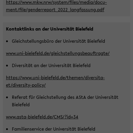
https://www.mkw.nrw/sys­tem/files/media/do­cu­
ment/file/genderreport_2022_langfassung.pdf
Kon­takt­links an der Uni­ver­si­tät Bie­le­feld
Gleich­stel­lungs­bü­ro der Uni­ver­si­tät Bie­le­feld
www.uni-​bielefeld.de/gleich­stel­lungs­be­auf­trag­te/
Di­ver­si­tät an der Uni­ver­si­tät Bie­le­feld
https://www.uni-​bielefeld.de/the­men/di­ver­si­ta­
et/diversity-​policy/
Re­fe­rat für Gleich­stel­lung des AStA der Uni­ver­si­tät
Bie­le­feld
www.asta-​bielefeld.de/CMS/?id=34
Fa­mi­li­en­ser­vice der Uni­ver­si­tät Bie­le­feld