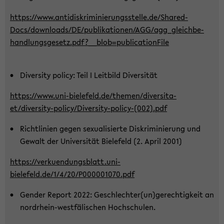
https://www.an­ti­dis­kri­mi­nie­rungs­stel­le.de/Shared­
Docs/down­loads/DE/pu­bli­ka­tio­nen/AGG/ag­g_­gleich­be­
hand­lungs­ge­setz.pdf?__b­lob=pu­bli­ca­ti­on­File
Di­ver­si­ty po­li­cy: Teil I Leit­bild Di­ver­si­tät
https://www.uni-​bielefeld.de/the­men/di­ver­si­ta­
et/diversity-​policy/Diversity-​policy-(002).pdf
Richt­li­ni­en gegen se­xua­li­sier­te Dis­kri­mi­nie­rung und
Ge­walt der Uni­ver­si­tät Bie­le­feld (2. April 2001)
https://ver­ku­en­dungs­blatt.uni-​
bielefeld.de/1/4/20/P000001070.pdf
Gen­der Re­port 2022: Ge­schlech­ter(un)ge­rech­tig­keit an
nordrhein-​westfälischen Hoch­schu­len.