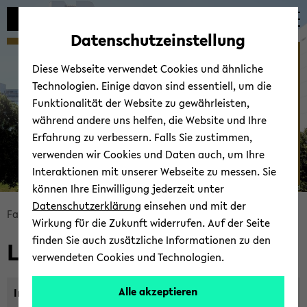
Automatische
zum
zum
zum
Inhaltswechsel
Hauptinhalt
Hauptmenü
Fußbereich
Datenschutzeinstellung
vermeiden
wechseln
wechseln
wechseln
Links
Diese Webseite verwendet Cookies und ähnliche
Technologien. Einige davon sind essentiell, um die
Funktionalität der Website zu gewährleisten,
während andere uns helfen, die Website und Ihre
Erfahrung zu verbessern. Falls Sie zustimmen,
verwenden wir Cookies und Daten auch, um Ihre
Interaktionen mit unserer Webseite zu messen. Sie
können Ihre Einwilligung jederzeit unter
© Uni­ver­si­tät Bie­le­feld
Datenschutzerklärung
einsehen und mit der
Bread­
Fa­kul­tät für Ma­the­ma­tik
Fa­kul­tät
Gleich­stel­lung
Wirkung für die Zukunft widerrufen. Auf der Seite
crumb
finden Sie auch zusätzliche Informationen zu den
Links
über­
verwendeten Cookies und Technologien.
sprin­
gen
Alle akzeptieren
In­for­ma­tio­nen zu gleich­stel­lungs­be­zo­ge­nen Maß­nah­
und