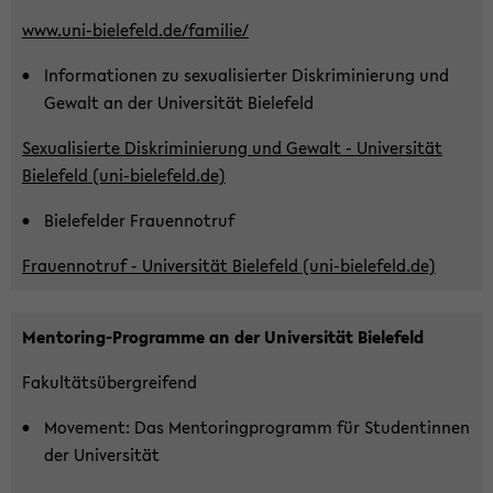
www.uni-​bielefeld.de/fa­mi­lie/
In­for­ma­tio­nen zu se­xua­li­sier­ter Dis­kri­mi­nie­rung und
Ge­walt an der Uni­ver­si­tät Bie­le­feld
Se­xua­li­sier­te Dis­kri­mi­nie­rung und Ge­walt - Uni­ver­si­tät
Bie­le­feld (uni-​bielefeld.de)
Bie­le­fel­der Frau­en­not­ruf
Frau­en­not­ruf - Uni­ver­si­tät Bie­le­feld (uni-​bielefeld.de)
Mentoring-​Programme an der Uni­ver­si­tät Bie­le­feld
Fa­kul­täts­über­grei­fend
Mo­vement: Das Men­to­ring­pro­gramm für Stu­den­tin­nen
der Uni­ver­si­tät