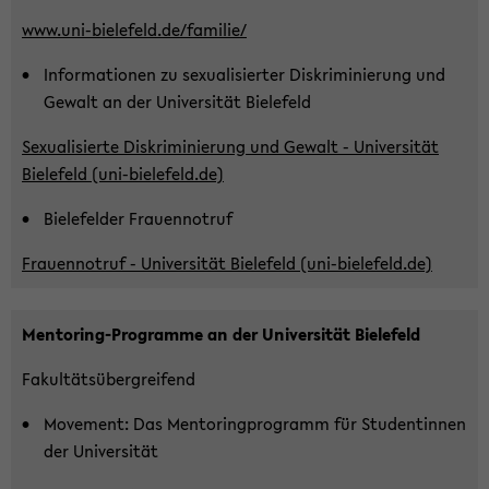
www.uni-​bielefeld.de/fa­mi­lie/
In­for­ma­tio­nen zu se­xua­li­sier­ter Dis­kri­mi­nie­rung und
Ge­walt an der Uni­ver­si­tät Bie­le­feld
Se­xua­li­sier­te Dis­kri­mi­nie­rung und Ge­walt - Uni­ver­si­tät
Bie­le­feld (uni-​bielefeld.de)
Bie­le­fel­der Frau­en­not­ruf
Frau­en­not­ruf - Uni­ver­si­tät Bie­le­feld (uni-​bielefeld.de)
Mentoring-​Programme an der Uni­ver­si­tät Bie­le­feld
Fa­kul­täts­über­grei­fend
Mo­vement: Das Men­to­ring­pro­gramm für Stu­den­tin­nen
der Uni­ver­si­tät