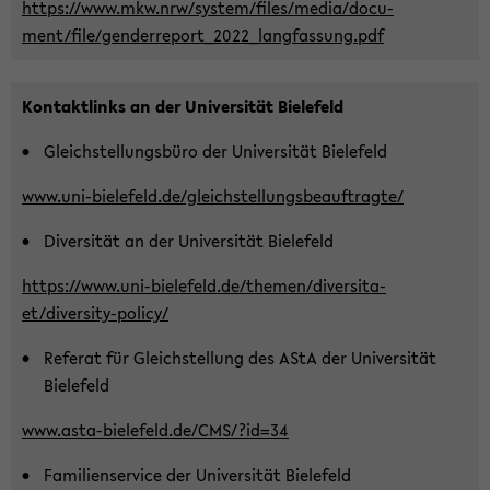
https://www.mkw.nrw/sys­tem/files/media/do­cu­
ment/file/genderreport_2022_langfassung.pdf
Kon­takt­links an der Uni­ver­si­tät Bie­le­feld
Gleich­stel­lungs­bü­ro der Uni­ver­si­tät Bie­le­feld
www.uni-​bielefeld.de/gleich­stel­lungs­be­auf­trag­te/
Di­ver­si­tät an der Uni­ver­si­tät Bie­le­feld
https://www.uni-​bielefeld.de/the­men/di­ver­si­ta­
et/diversity-​policy/
Re­fe­rat für Gleich­stel­lung des AStA der Uni­ver­si­tät
Bie­le­feld
www.asta-​bielefeld.de/CMS/?id=34
Fa­mi­li­en­ser­vice der Uni­ver­si­tät Bie­le­feld