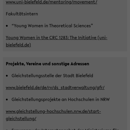
www.uni-​bielefeld.de/men­to­ring/mo­vement/
Fa­kul­täts­in­tern
“Young Women in Theo­re­ti­cal Sci­en­ces”
Young Women in the CRC 1283: The In­itia­ti­ve (uni-​
bielefeld.de)
Pro­jek­te, Ver­ei­ne und sons­ti­ge Adres­sen
Gleich­stel­lungs­stel­le der Stadt Bie­le­feld
www.bie­le­feld.de/de/rv/ds_­stadt­ver­wal­tung/gfr/
Gleich­stel­lungs­pro­jek­te an Hoch­schu­len in NRW
www.gleichstellung-​hochschulen.nrw.de/start-​
gleichstellung/