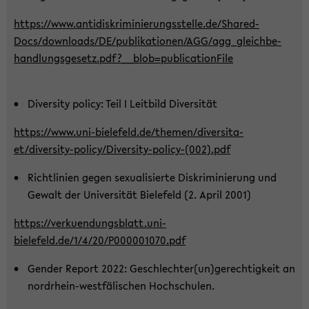
https://www.an­ti­dis­kri­mi­nie­rungs­stel­le.de/Shared­
Docs/down­loads/DE/pu­bli­ka­tio­nen/AGG/ag­g_­gleich­be­
hand­lungs­ge­setz.pdf?__b­lob=pu­bli­ca­ti­on­File
Di­ver­si­ty po­li­cy: Teil I Leit­bild Di­ver­si­tät
https://www.uni-​bielefeld.de/the­men/di­ver­si­ta­
et/diversity-​policy/Diversity-​policy-(002).pdf
Richt­li­ni­en gegen se­xua­li­sier­te Dis­kri­mi­nie­rung und
Ge­walt der Uni­ver­si­tät Bie­le­feld (2. April 2001)
https://ver­ku­en­dungs­blatt.uni-​
bielefeld.de/1/4/20/P000001070.pdf
Gen­der Re­port 2022: Ge­schlech­ter(un)ge­rech­tig­keit an
nordrhein-​westfälischen Hoch­schu­len.