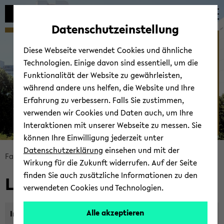
Automatische
zum
zum
zum
Inhaltswechsel
Hauptinhalt
Hauptmenü
Fußbereich
Datenschutzeinstellung
vermeiden
wechseln
wechseln
wechseln
Links
Diese Webseite verwendet Cookies und ähnliche
Technologien. Einige davon sind essentiell, um die
Funktionalität der Website zu gewährleisten,
während andere uns helfen, die Website und Ihre
Erfahrung zu verbessern. Falls Sie zustimmen,
verwenden wir Cookies und Daten auch, um Ihre
Interaktionen mit unserer Webseite zu messen. Sie
können Ihre Einwilligung jederzeit unter
© Uni­ver­si­tät Bie­le­feld
Datenschutzerklärung
einsehen und mit der
Bread­
Fa­kul­tät für Ma­the­ma­tik
Fa­kul­tät
Gleich­stel­lung
Wirkung für die Zukunft widerrufen. Auf der Seite
crumb
finden Sie auch zusätzliche Informationen zu den
Links
über­
verwendeten Cookies und Technologien.
sprin­
gen
Alle akzeptieren
In­for­ma­tio­nen zu gleich­stel­lungs­be­zo­ge­nen Maß­nah­
und