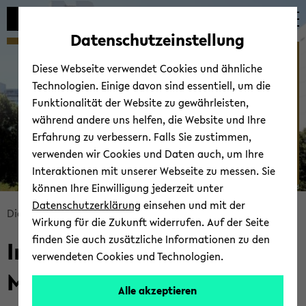
Automatische
skip
skip
skip
Inhaltswechsel
to
to
to
Datenschutzeinstellung
vermeiden
main
main
footer
Willkommen am IDM - ­
content
menu
Diese Webseite verwendet Cookies und ähnliche
Institut für Didaktik der
Technologien. Einige davon sind essentiell, um die
Mathematik
Funktionalität der Website zu gewährleisten,
während andere uns helfen, die Website und Ihre
Erfahrung zu verbessern. Falls Sie zustimmen,
verwenden wir Cookies und Daten auch, um Ihre
Interaktionen mit unserer Webseite zu messen. Sie
können Ihre Einwilligung jederzeit unter
© Uni­ver­si­tät Bie­le­feld
Datenschutzerklärung
einsehen und mit der
skip
Di­dak­tik der Ma­the­ma­tik
Start­sei­te
Wirkung für die Zukunft widerrufen. Auf der Seite
breadcrumb
finden Sie auch zusätzliche Informationen zu den
In­sti­tut für Di­dak­tik der
navigation
verwendeten Cookies und Technologien.
to
Ma­the­ma­tik
main
Alle akzeptieren
content