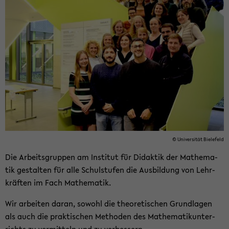
© Uni­ver­si­tät Bie­le­feld
Die Ar­beits­grup­pen am In­sti­tut für Di­dak­tik der Ma­the­ma­
tik ge­stal­ten für alle Schul­stu­fen die Aus­bil­dung von Lehr­
kräf­ten im Fach Ma­the­ma­tik.
Wir ar­bei­ten daran, so­wohl die theo­re­ti­schen Grund­la­gen
als auch die prak­ti­schen Me­tho­den des Ma­the­ma­tik­un­ter­