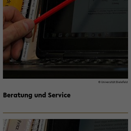
© Uni­ver­si­tät Bie­le­feld
Be­ra­tung und Ser­vice