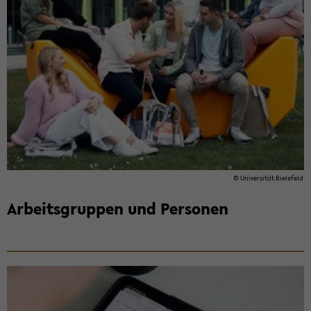
© Uni­ver­si­tät Bie­le­feld
Ar­beits­grup­pen und Per­so­nen