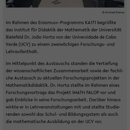
© Mi­cha­el Klei­ne
Im Rah­men des Eras­mus+-​Programms KA171 be­grüß­te
das In­sti­tut für Di­dak­tik der Ma­the­ma­tik der Uni­ver­si­tät
Bie­le­feld Dr. João Horta von der Uni­ver­sida­de de Cabo
Verde (UCV) zu einem zwei­wö­chi­gen Forschungs-​ und
Lehr­auf­ent­halt.
Im Mit­tel­punkt des Aus­tauschs stan­den die Ver­tie­fung
der wis­sen­schaft­li­chen Zu­sam­men­ar­beit sowie der fach­li­
che Aus­tausch zu ak­tu­el­len For­schungs­pro­jek­ten in der
Ma­the­ma­tik­di­dak­tik. Dr. Horta stell­te im Rah­men eines
For­schungs­vor­trags das Pro­jekt iMATH PALOP vor und
gab Ein­bli­cke in seine For­schungs­ar­beit. Dar­über hin­aus
wirk­te er in Lehr­ver­an­stal­tun­gen mit und stell­te Stu­die­
ren­den so­wohl das Schul-​ und Bil­dungs­sys­tem als auch
die ma­the­ma­ti­sche Aus­bil­dung an der UCV vor.