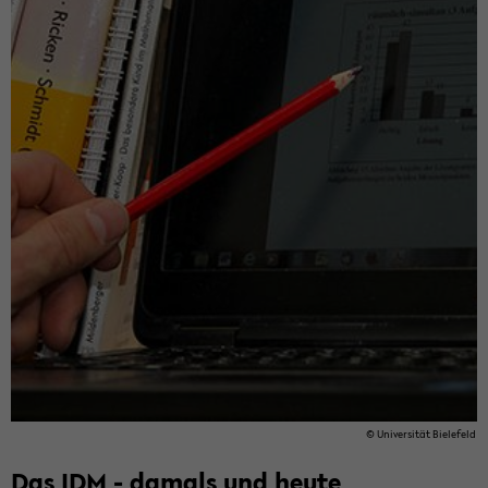
© Uni­ver­si­tät Bie­le­feld
Das IDM - da­mals und heute