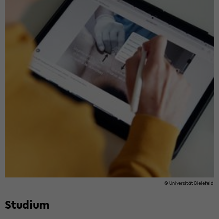
© Uni­ver­si­tät Bie­le­feld
Stu­di­um