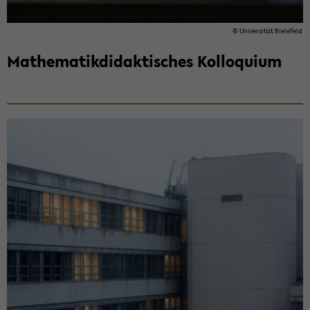
© Uni­ver­si­tät Bie­le­feld
Ma­the­ma­tik­di­dak­ti­sches Kol­lo­qui­um