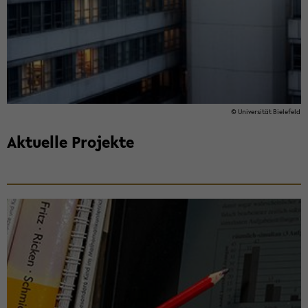
© Uni­ver­si­tät Bie­le­feld
Ak­tu­el­le Pro­jek­te