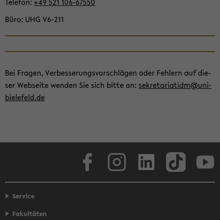
Te­le­fon
+49 521 106-​67550
Büro
UHG V6-​211
Bei Fra­gen, Ver­bes­se­rungs­vor­schlä­gen oder Feh­lern auf die­
ser Web­sei­te wen­den Sie sich bitte an:
se­kre­ta­ria­tidm@uni-​
bielefeld.de
Face­book
In­sta­gram
Lin­ke­dIn
Tik­Tok
You
Service
Fakultäten