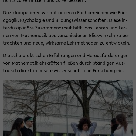
richts zu ver­mit­teln und zu ver­bes­sern.
Dazu ko­ope­rie­ren wir mit an­de­ren Fach­be­rei­chen wie Päd­
ago­gik, Psy­cho­lo­gie und Bil­dungs­wis­sen­schaf­ten. Diese in­
ter­dis­zi­pli­nä­re Zu­sam­men­ar­beit hilft, das Leh­ren und Ler­
nen von Ma­the­ma­tik aus ver­schie­de­nen Blick­win­keln zu be­
trach­ten und neue, wirk­sa­me Lehr­me­tho­den zu ent­wi­ckeln.
Die schul­prak­ti­schen Er­fah­run­gen und Her­aus­for­de­run­gen
von Ma­the­ma­tik­lehr­kräf­ten flie­ßen durch stän­di­gen Aus­
tausch di­rekt in un­se­re wis­sen­schaft­li­che For­schung ein.