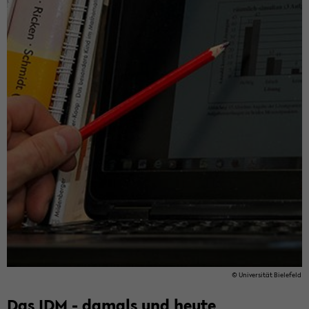
© Uni­ver­si­tät Bie­le­feld
Das IDM - da­mals und heute