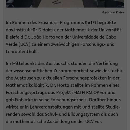
© Mi­cha­el Klei­ne
Im Rah­men des Eras­mus+-​Programms KA171 be­grüß­te
das In­sti­tut für Di­dak­tik der Ma­the­ma­tik der Uni­ver­si­tät
Bie­le­feld Dr. João Horta von der Uni­ver­sida­de de Cabo
Verde (UCV) zu einem zwei­wö­chi­gen Forschungs-​ und
Lehr­auf­ent­halt.
Im Mit­tel­punkt des Aus­tauschs stan­den die Ver­tie­fung
der wis­sen­schaft­li­chen Zu­sam­men­ar­beit sowie der fach­li­
che Aus­tausch zu ak­tu­el­len For­schungs­pro­jek­ten in der
Ma­the­ma­tik­di­dak­tik. Dr. Horta stell­te im Rah­men eines
For­schungs­vor­trags das Pro­jekt iMATH PALOP vor und
gab Ein­bli­cke in seine For­schungs­ar­beit. Dar­über hin­aus
wirk­te er in Lehr­ver­an­stal­tun­gen mit und stell­te Stu­die­
ren­den so­wohl das Schul-​ und Bil­dungs­sys­tem als auch
die ma­the­ma­ti­sche Aus­bil­dung an der UCV vor.