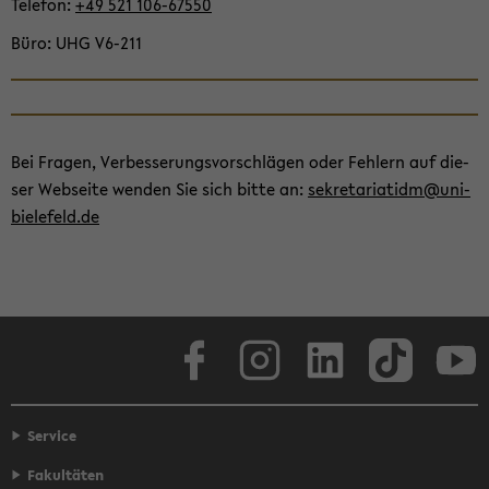
Te­le­fon
+49 521 106-​67550
Büro
UHG V6-​211
Bei Fra­gen, Ver­bes­se­rungs­vor­schlä­gen oder Feh­lern auf die­
ser Web­sei­te wen­den Sie sich bitte an:
se­kre­ta­ria­tidm@uni-​
bielefeld.de
Face­book
In­sta­gram
Lin­ke­dIn
Tik­Tok
You
Service
Fakultäten