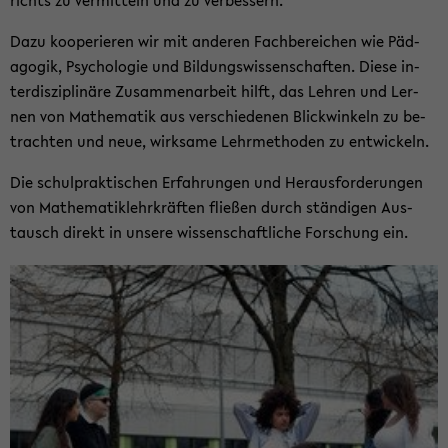
richts zu ver­mit­teln und zu ver­bes­sern.
Dazu ko­ope­rie­ren wir mit an­de­ren Fach­be­rei­chen wie Päd­
ago­gik, Psy­cho­lo­gie und Bil­dungs­wis­sen­schaf­ten. Diese in­
ter­dis­zi­pli­nä­re Zu­sam­men­ar­beit hilft, das Leh­ren und Ler­
nen von Ma­the­ma­tik aus ver­schie­de­nen Blick­win­keln zu be­
trach­ten und neue, wirk­sa­me Lehr­me­tho­den zu ent­wi­ckeln.
Die schul­prak­ti­schen Er­fah­run­gen und Her­aus­for­de­run­gen
von Ma­the­ma­tik­lehr­kräf­ten flie­ßen durch stän­di­gen Aus­
tausch di­rekt in un­se­re wis­sen­schaft­li­che For­schung ein.