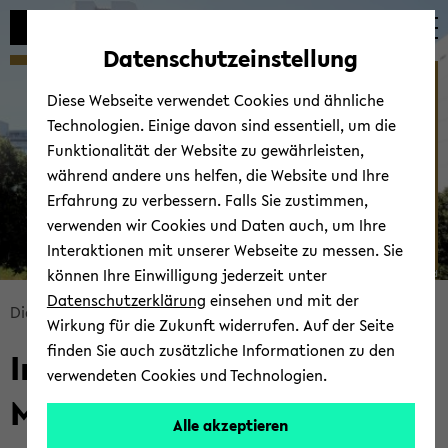
Automatische
skip
skip
skip
Inhaltswechsel
to
to
to
Datenschutzeinstellung
vermeiden
main
main
footer
Willkommen am IDM - ­
content
menu
Diese Webseite verwendet Cookies und ähnliche
Institut für Didaktik der
Technologien. Einige davon sind essentiell, um die
Mathematik
Funktionalität der Website zu gewährleisten,
während andere uns helfen, die Website und Ihre
Erfahrung zu verbessern. Falls Sie zustimmen,
verwenden wir Cookies und Daten auch, um Ihre
Interaktionen mit unserer Webseite zu messen. Sie
können Ihre Einwilligung jederzeit unter
© Uni­ver­si­tät Bie­le­feld
Datenschutzerklärung
einsehen und mit der
skip
Di­dak­tik der Ma­the­ma­tik
Start­sei­te
Wirkung für die Zukunft widerrufen. Auf der Seite
breadcrumb
finden Sie auch zusätzliche Informationen zu den
In­sti­tut für Di­dak­tik der
navigation
verwendeten Cookies und Technologien.
to
Ma­the­ma­tik
main
Alle akzeptieren
content