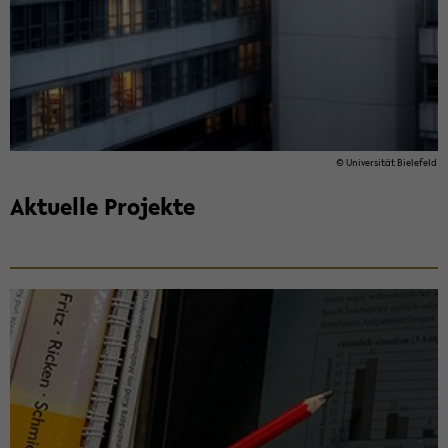
© Uni­ver­si­tät Bie­le­feld
Ak­tu­el­le Pro­jek­te