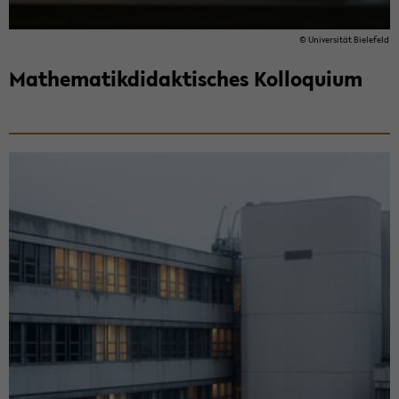
© Uni­ver­si­tät Bie­le­feld
Ma­the­ma­tik­di­dak­ti­sches Kol­lo­qui­um