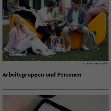
© Uni­ver­si­tät Bie­le­feld
Ar­beits­grup­pen und Per­so­nen