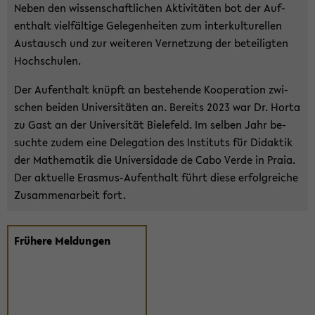
Neben den wis­sen­schaft­li­chen Ak­ti­vi­tä­ten bot der Auf­
ent­halt viel­fäl­ti­ge Ge­le­gen­hei­ten zum in­ter­kul­tu­rel­len
Aus­tausch und zur wei­te­ren Ver­net­zung der be­tei­lig­ten
Hoch­schu­len.
Der Auf­ent­halt knüpft an be­stehen­de Ko­ope­ra­ti­on zwi­
schen bei­den Uni­ver­si­tä­ten an. Be­reits 2023 war Dr. Horta
zu Gast an der Uni­ver­si­tät Bie­le­feld. Im sel­ben Jahr be­
such­te zudem eine De­le­ga­ti­on des In­sti­tuts für Di­dak­tik
der Ma­the­ma­tik die Uni­ver­sida­de de Cabo Verde in Praia.
Der ak­tu­el­le Erasmus-​Aufenthalt führt diese er­folg­rei­che
Zu­sam­men­ar­beit fort.
Frü­he­re Mel­dun­gen