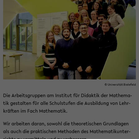
© Uni­ver­si­tät Bie­le­feld
Die Ar­beits­grup­pen am In­sti­tut für Di­dak­tik der Ma­the­ma­
tik ge­stal­ten für alle Schul­stu­fen die Aus­bil­dung von Lehr­
kräf­ten im Fach Ma­the­ma­tik.
Wir ar­bei­ten daran, so­wohl die theo­re­ti­schen Grund­la­gen
als auch die prak­ti­schen Me­tho­den des Ma­the­ma­tik­un­ter­