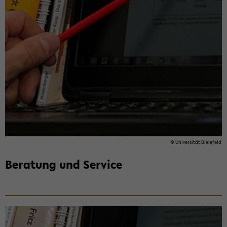
© Uni­ver­si­tät Bie­le­feld
Be­ra­tung und Ser­vice