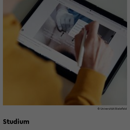
© Uni­ver­si­tät Bie­le­feld
Stu­di­um