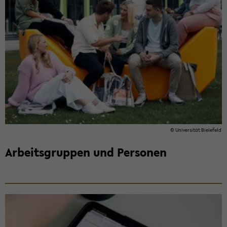
© Uni­ver­si­tät Bie­le­feld
Ar­beits­grup­pen und Per­so­nen