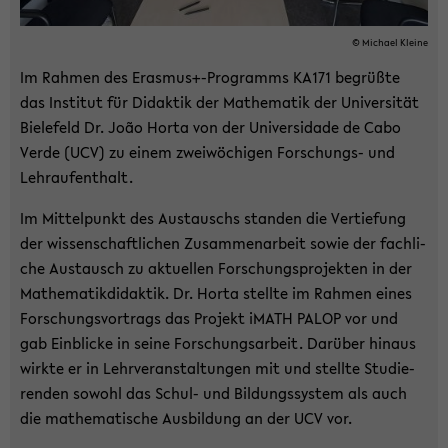
© Mi­cha­el Klei­ne
Im Rah­men des Eras­mus+-​Programms KA171 be­grüß­te
das In­sti­tut für Di­dak­tik der Ma­the­ma­tik der Uni­ver­si­tät
Bie­le­feld Dr. João Horta von der Uni­ver­sida­de de Cabo
Verde (UCV) zu einem zwei­wö­chi­gen Forschungs-​ und
Lehr­auf­ent­halt.
Im Mit­tel­punkt des Aus­tauschs stan­den die Ver­tie­fung
der wis­sen­schaft­li­chen Zu­sam­men­ar­beit sowie der fach­li­
che Aus­tausch zu ak­tu­el­len For­schungs­pro­jek­ten in der
Ma­the­ma­tik­di­dak­tik. Dr. Horta stell­te im Rah­men eines
For­schungs­vor­trags das Pro­jekt iMATH PALOP vor und
gab Ein­bli­cke in seine For­schungs­ar­beit. Dar­über hin­aus
wirk­te er in Lehr­ver­an­stal­tun­gen mit und stell­te Stu­die­
ren­den so­wohl das Schul-​ und Bil­dungs­sys­tem als auch
die ma­the­ma­ti­sche Aus­bil­dung an der UCV vor.