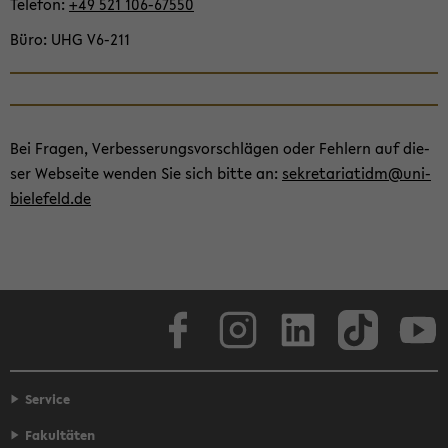
Te­le­fon
+49 521 106-​67550
Büro
UHG V6-​211
Bei Fra­gen, Ver­bes­se­rungs­vor­schlä­gen oder Feh­lern auf die­
ser Web­sei­te wen­den Sie sich bitte an:
se­kre­ta­ria­tidm@uni-​
bielefeld.de
Face­book
In­sta­gram
Lin­ke­dIn
Tik­Tok
You
Service
Fakultäten