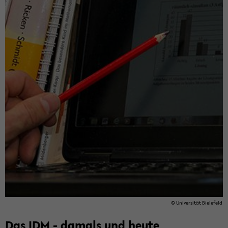
© Uni­ver­si­tät Bie­le­feld
Das IDM - da­mals und heute