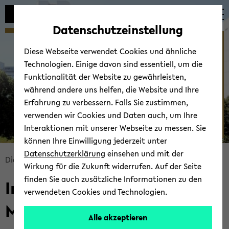
Automatische
zum
zum
zum
Inhaltswechsel
Hauptinhalt
Hauptmenü
Fußbereich
Datenschutzeinstellung
vermeiden
wechseln
wechseln
wechseln
Willkommen am IDM - ­
Diese Webseite verwendet Cookies und ähnliche
Institut für Didaktik der
Technologien. Einige davon sind essentiell, um die
Mathematik
Funktionalität der Website zu gewährleisten,
während andere uns helfen, die Website und Ihre
Erfahrung zu verbessern. Falls Sie zustimmen,
verwenden wir Cookies und Daten auch, um Ihre
Interaktionen mit unserer Webseite zu messen. Sie
können Ihre Einwilligung jederzeit unter
© Uni­ver­si­tät Bie­le­feld
Datenschutzerklärung
einsehen und mit der
Bread­
Di­dak­tik der Ma­the­ma­tik
Start­sei­te
Wirkung für die Zukunft widerrufen. Auf der Seite
crumb
finden Sie auch zusätzliche Informationen zu den
In­sti­tut für Di­dak­tik der
über­
verwendeten Cookies und Technologien.
sprin­
Ma­the­ma­tik
gen
Alle akzeptieren
und