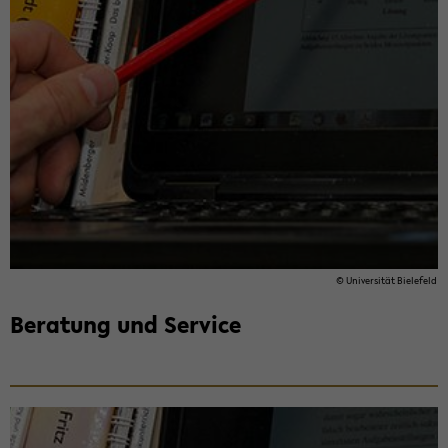
© Uni­ver­si­tät Bie­le­feld
Be­ra­tung und Ser­vice