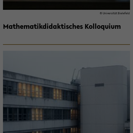
© Uni­ver­si­tät Bie­le­feld
Ma­the­ma­tik­di­dak­ti­sches Kol­lo­qui­um