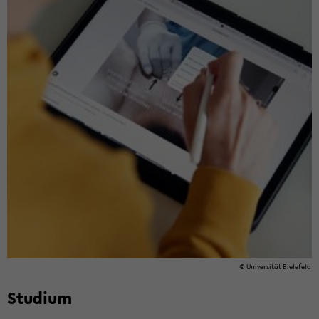
© Uni­ver­si­tät Bie­le­feld
Stu­di­um