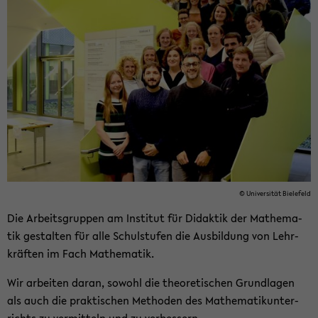
© Uni­ver­si­tät Bie­le­feld
Die Ar­beits­grup­pen am In­sti­tut für Di­dak­tik der Ma­the­ma­
tik ge­stal­ten für alle Schul­stu­fen die Aus­bil­dung von Lehr­
kräf­ten im Fach Ma­the­ma­tik.
Wir ar­bei­ten daran, so­wohl die theo­re­ti­schen Grund­la­gen
als auch die prak­ti­schen Me­tho­den des Ma­the­ma­tik­un­ter­