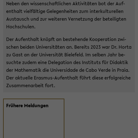
Neben den wis­sen­schaft­li­chen Ak­ti­vi­tä­ten bot der Auf­
ent­halt viel­fäl­ti­ge Ge­le­gen­hei­ten zum in­ter­kul­tu­rel­len
Aus­tausch und zur wei­te­ren Ver­net­zung der be­tei­lig­ten
Hoch­schu­len.
Der Auf­ent­halt knüpft an be­stehen­de Ko­ope­ra­ti­on zwi­
schen bei­den Uni­ver­si­tä­ten an. Be­reits 2023 war Dr. Horta
zu Gast an der Uni­ver­si­tät Bie­le­feld. Im sel­ben Jahr be­
such­te zudem eine De­le­ga­ti­on des In­sti­tuts für Di­dak­tik
der Ma­the­ma­tik die Uni­ver­sida­de de Cabo Verde in Praia.
Der ak­tu­el­le Erasmus-​Aufenthalt führt diese er­folg­rei­che
Zu­sam­men­ar­beit fort.
Frü­he­re Mel­dun­gen