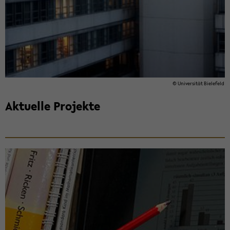
© Uni­ver­si­tät Bie­le­feld
Ak­tu­el­le Pro­jek­te