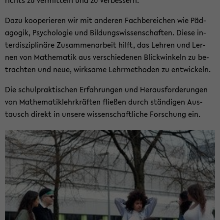
richts zu ver­mit­teln und zu ver­bes­sern.
Dazu ko­ope­rie­ren wir mit an­de­ren Fach­be­rei­chen wie Päd­
ago­gik, Psy­cho­lo­gie und Bil­dungs­wis­sen­schaf­ten. Diese in­
ter­dis­zi­pli­nä­re Zu­sam­men­ar­beit hilft, das Leh­ren und Ler­
nen von Ma­the­ma­tik aus ver­schie­de­nen Blick­win­keln zu be­
trach­ten und neue, wirk­sa­me Lehr­me­tho­den zu ent­wi­ckeln.
Die schul­prak­ti­schen Er­fah­run­gen und Her­aus­for­de­run­gen
von Ma­the­ma­tik­lehr­kräf­ten flie­ßen durch stän­di­gen Aus­
tausch di­rekt in un­se­re wis­sen­schaft­li­che For­schung ein.