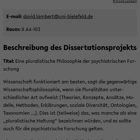
© David Lam­bert
E-​mail:
david.lam­bert@uni-​bielefeld.de
Raum:
X A4-​103
Be­schrei­bung des Dis­ser­ta­ti­ons­pro­jekts
Titel:
Eine plu­ra­lis­ti­sche Phi­lo­so­phie der psych­ia­tri­schen For­
schung
Wis­sen­schaft funk­tio­niert am bes­ten, sagt die ge­gen­wär­ti­ge
Wis­sen­schafts­phi­lo­so­phie, wenn sie Plu­ra­li­tä­ten un­ter­
schied­li­cher Art auf­weist (Theo­rien, Kon­zep­te, An­sät­ze, Mo­
del­le, Me­tho­den, Er­klä­run­gen, so­zia­le Di­ver­si­tät, On­to­lo­gien,
Ta­xo­no­mien …). Dies ist (teil­wei­se) das, was man­che als eine
„plu­ra­lis­ti­sche Hal­tung“ be­zeich­nen wür­den, und es soll­te
auch für die psych­ia­tri­sche For­schung gel­ten.