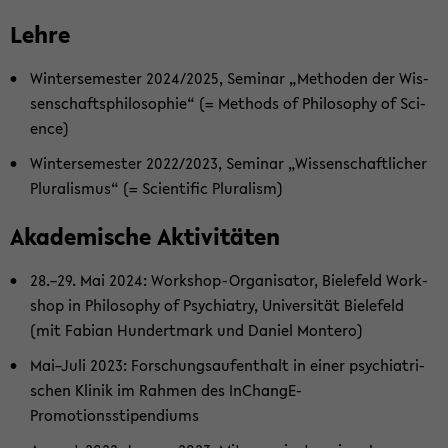
Lehre
Win­ter­se­mes­ter 2024/2025, Se­mi­nar „Me­tho­den der Wis­
sen­schafts­phi­lo­so­phie“ (= Me­thods of Phi­lo­so­phy of Sci­
ence)
Win­ter­se­mes­ter 2022/2023, Se­mi­nar „Wis­sen­schaft­li­cher
Plu­ra­lis­mus“ (= Sci­en­ti­fic Plu­ra­lism)
Aka­de­mi­sche Ak­ti­vi­tä­ten
28.–29. Mai 2024: Workshop-​Organisator, Bie­le­feld Work­
shop in Phi­lo­so­phy of Psych­ia­try, Uni­ver­si­tät Bie­le­feld
(mit Fa­bi­an Hun­dert­mark und Da­ni­el Mon­te­ro)
Mai–Juli 2023: For­schungs­auf­ent­halt in einer psych­ia­tri­
schen Kli­nik im Rah­men des InChangE-​
Promotionsstipendiums