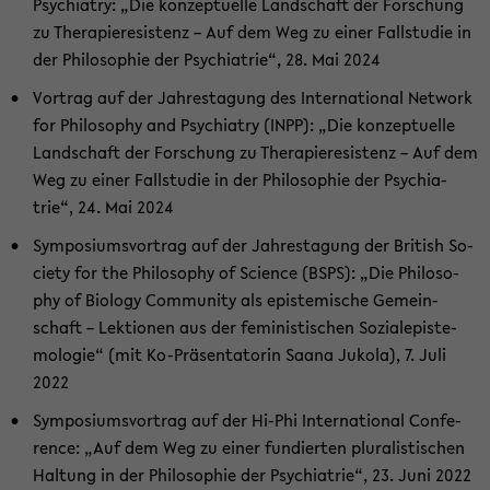
Psych­ia­try: „Die kon­zep­tu­el­le Land­schaft der For­schung
zu The­ra­pie­re­sis­tenz – Auf dem Weg zu einer Fall­stu­die in
der Phi­lo­so­phie der Psych­ia­trie“, 28. Mai 2024
Vor­trag auf der Jah­res­ta­gung des In­ter­na­tio­nal Net­work
for Phi­lo­so­phy and Psych­ia­try (INPP): „Die kon­zep­tu­el­le
Land­schaft der For­schung zu The­ra­pie­re­sis­tenz – Auf dem
Weg zu einer Fall­stu­die in der Phi­lo­so­phie der Psych­ia­
trie“, 24. Mai 2024
Sym­po­si­ums­vor­trag auf der Jah­res­ta­gung der Bri­tish So­
cie­ty for the Phi­lo­so­phy of Sci­ence (BSPS): „Die Phi­lo­so­
phy of Bio­lo­gy Com­mu­ni­ty als epis­te­mi­sche Ge­mein­
schaft – Lek­tio­nen aus der fe­mi­nis­ti­schen So­zi­alepis­te­
mo­lo­gie“ (mit Ko-​Präsentatorin Saana Juko­la), 7. Juli
2022
Sym­po­si­ums­vor­trag auf der Hi-​Phi In­ter­na­tio­nal Con­fe­
rence: „Auf dem Weg zu einer fun­dier­ten plu­ra­lis­ti­schen
Hal­tung in der Phi­lo­so­phie der Psych­ia­trie“, 23. Juni 2022