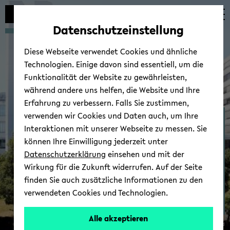
Automatische
zum
zum
zum
Inhaltswechsel
Hauptinhalt
Hauptmenü
Fußbereich
Datenschutzeinstellung
vermeiden
wechseln
wechseln
wechseln
Diese Webseite verwendet Cookies und ähnliche
Technologien. Einige davon sind essentiell, um die
Funktionalität der Website zu gewährleisten,
während andere uns helfen, die Website und Ihre
Erfahrung zu verbessern. Falls Sie zustimmen,
verwenden wir Cookies und Daten auch, um Ihre
David Lam­bert
Interaktionen mit unserer Webseite zu messen. Sie
können Ihre Einwilligung jederzeit unter
Datenschutzerklärung
einsehen und mit der
Wirkung für die Zukunft widerrufen. Auf der Seite
finden Sie auch zusätzliche Informationen zu den
verwendeten Cookies und Technologien.
Alle akzeptieren
© Uni­ver­si­tät Bie­le­feld