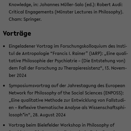
Know­ledge, in: Jo­han­nes Müller-​Salo (ed.): Ro­bert Audi:
Cri­ti­cal En­ga­ge­ments (Müns­ter Lec­tu­res in Phi­lo­so­phy).
Cham: Sprin­ger.
Vor­trä­ge
Ein­ge­la­de­ner Vor­trag im For­schungs­kol­lo­qui­um des In­sti­
tul de An­tro­po­lo­gie “Fran­cis I. Rai­ner” (IARP): „Eine qua­li­
ta­ti­ve Phi­lo­so­phie der Psych­ia­trie – (Die Ent­ste­hung von)
dem Fall der For­schung zu The­ra­pie­re­sis­tenz“, 13. No­vem­
ber 2024
Sym­po­si­ums­vor­trag auf der Jah­res­ta­gung des Eu­ropean
Net­work for Phi­lo­so­phy of the So­cial Sci­en­ces (EN­POSS):
„Eine qua­li­ta­ti­ve Me­tho­de zur Ent­wick­lung von Fall­stu­di­
en – Re­fle­xi­ve the­ma­ti­sche Ana­ly­se als Wis­sen­schafts­phi­
lo­soph*in“, 28. Au­gust 2024
Vor­trag beim Bie­le­fel­der Work­shop in Phi­lo­so­phy of