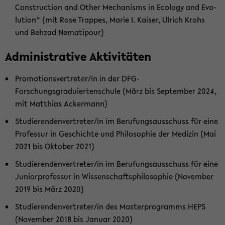
Con­st­ruc­tion and Other Me­cha­nisms in Eco­lo­gy and Evo­
lu­ti­on“ (mit Rose Trap­pes, Marie I. Kai­ser, Ul­rich Krohs
und Behzad Ne­ma­ti­pour)
Ad­mi­nis­tra­ti­ve Ak­ti­vi­tä­ten
Pro­mo­ti­ons­ver­tre­ter/in in der DFG-​
Forschungsgraduiertenschule (März bis Sep­tem­ber 2024,
mit Mat­thi­as Acker­mann)
Stu­die­ren­den­ver­tre­ter/in im Be­ru­fungs­aus­schuss für eine
Pro­fes­sur in Ge­schich­te und Phi­lo­so­phie der Me­di­zin (Mai
2021 bis Ok­to­ber 2021)
Stu­die­ren­den­ver­tre­ter/in im Be­ru­fungs­aus­schuss für eine
Ju­ni­or­pro­fes­sur in Wis­sen­schafts­phi­lo­so­phie (No­vem­ber
2019 bis März 2020)
Stu­die­ren­den­ver­tre­ter/in des Mas­ter­pro­gramms HEPS
(No­vem­ber 2018 bis Ja­nu­ar 2020)