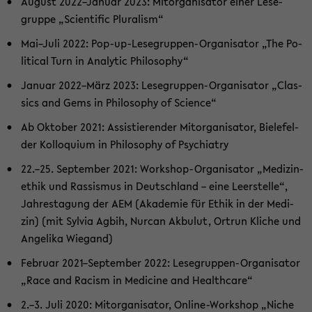
Au­gust 2022–Ja­nu­ar 2023: Mit­or­ga­ni­sa­tor einer Le­se­
grup­pe „Sci­en­ti­fic Plu­ra­lism“
Mai–Juli 2022: Pop-​up-Lesegruppen-Organisator „The Po­
li­ti­cal Turn in Ana­ly­tic Phi­lo­so­phy“
Ja­nu­ar 2022–März 2023: Lesegruppen-​Organisator „Clas­
sics and Gems in Phi­lo­so­phy of Sci­ence“
Ab Ok­to­ber 2021: As­sis­tie­ren­der Mit­or­ga­ni­sa­tor, Bie­le­fel­
der Kol­lo­qui­um in Phi­lo­so­phy of Psych­ia­try
22.–25. Sep­tem­ber 2021: Workshop-​Organisator „Me­di­zi­n­
ethik und Ras­sis­mus in Deutsch­land – eine Leer­stel­le“,
Jah­res­ta­gung der AEM (Aka­de­mie für Ethik in der Me­di­
zin) (mit Syl­via Agbih, Nurcan Ak­bu­lut, Or­trun Kli­che und
An­ge­li­ka Wie­gand)
Fe­bru­ar 2021–Sep­tem­ber 2022: Lesegruppen-​Organisator
„Race and Ra­cism in Me­di­ci­ne and Health­ca­re“
2.–3. Juli 2020: Mit­or­ga­ni­sa­tor, Online-​Workshop „Niche