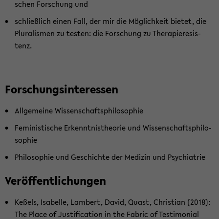
schen For­schung und
schließ­lich einen Fall, der mir die Mög­lich­keit bie­tet, die
Plu­ra­lis­men zu tes­ten: die For­schung zu The­ra­pie­re­sis­
tenz.
For­schungs­in­ter­es­sen
All­ge­mei­ne Wis­sen­schafts­phi­lo­so­phie
Fe­mi­nis­ti­sche Er­kennt­nis­theo­rie und Wis­sen­schafts­phi­lo­
so­phie
Phi­lo­so­phie und Ge­schich­te der Me­di­zin und Psych­ia­trie
Ver­öf­fent­li­chun­gen
Keßels, Isa­bel­le, Lam­bert, David, Quast, Chris­ti­an (2018):
The Place of Ju­sti­fi­ca­ti­on in the Fa­bric of Tes­ti­mo­ni­al