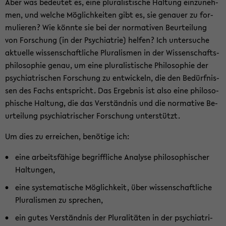
Aber was be­deu­tet es, eine plu­ra­lis­ti­sche Hal­tung ein­zu­neh­
men, und wel­che Mög­lich­kei­ten gibt es, sie ge­nau­er zu for­
mu­lie­ren? Wie könn­te sie bei der nor­ma­ti­ven Be­ur­tei­lung
von For­schung (in der Psych­ia­trie) hel­fen? Ich un­ter­su­che
ak­tu­el­le wis­sen­schaft­li­che Plu­ra­lis­men in der Wis­sen­schafts­
phi­lo­so­phie genau, um eine plu­ra­lis­ti­sche Phi­lo­so­phie der
psych­ia­tri­schen For­schung zu ent­wi­ckeln, die den Be­dürf­nis­
sen des Fachs ent­spricht. Das Er­geb­nis ist also eine phi­lo­so­
phi­sche Hal­tung, die das Ver­ständ­nis und die nor­ma­ti­ve Be­
ur­tei­lung psych­ia­tri­scher For­schung un­ter­stützt.
Um dies zu er­rei­chen, be­nö­ti­ge ich:
eine ar­beits­fä­hi­ge be­griff­li­che Ana­ly­se phi­lo­so­phi­scher
Hal­tun­gen,
eine sys­te­ma­ti­sche Mög­lich­keit, über wis­sen­schaft­li­che
Plu­ra­lis­men zu spre­chen,
ein gutes Ver­ständ­nis der Plu­ra­li­tä­ten in der psych­ia­tri­