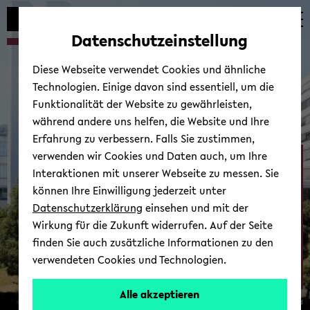
Automatische
zum
zum
zum
Inhaltswechsel
Hauptinhalt
Hauptmenü
Fußbereich
Datenschutzeinstellung
vermeiden
wechseln
wechseln
wechseln
Diese Webseite verwendet Cookies und ähnliche
Technologien. Einige davon sind essentiell, um die
Funktionalität der Website zu gewährleisten,
während andere uns helfen, die Website und Ihre
Erfahrung zu verbessern. Falls Sie zustimmen,
verwenden wir Cookies und Daten auch, um Ihre
Ab­tei­lung Psy­cho­lo­gie
Interaktionen mit unserer Webseite zu messen. Sie
können Ihre Einwilligung jederzeit unter
Datenschutzerklärung
einsehen und mit der
Wirkung für die Zukunft widerrufen. Auf der Seite
finden Sie auch zusätzliche Informationen zu den
verwendeten Cookies und Technologien.
Zur Über­sicht
Alle akzeptieren
© Uni­ver­si­tät Bie­le­feld