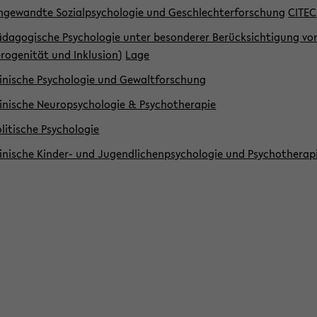
­ge­wand­te So­zi­al­psy­cho­lo­gie und Ge­schlech­ter­for­schung
CITEC
d­ago­gi­sche Psy­cho­lo­gie unter be­son­de­rer Be­rück­sich­ti­gung v
­ro­ge­ni­tät und In­klu­si­on
)
Lage
i­ni­sche Psy­cho­lo­gie und Gewal
tfor­schung
i­ni­sche Neu­ro­psy­cho­lo­gie & Psy­cho­the­ra­pie
­li­ti­sche Psy­cho­lo­gie
i­ni­sche Kinder-​ und Ju­gend­li­chen­psy­cho­lo­gie und Psy­cho­the­ra­p