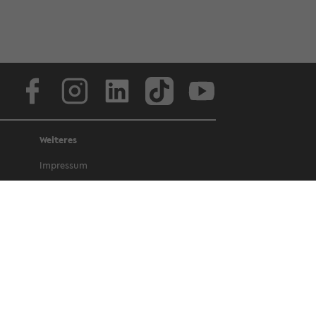
Face­book
In­sta­gram
Lin­ke­dIn
Tik­Tok
You­tube
Weiteres
Im­pres­sum
Da­ten­schutz
Bar­rie­re­frei­heit
Amt­li­che Be­kannt­ma­chun­gen und Ge­
set­ze
Letz­te Ak­tua­li­sie­rung: 27. Au­gust 2025
©
Uni­ver­si­tät Bie­le­feld