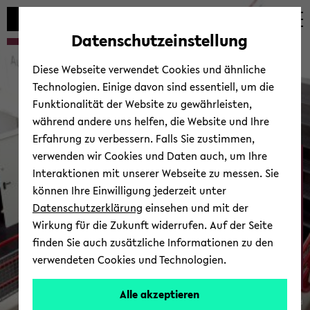
Automatische
zum
zum
zum
Inhaltswechsel
Hauptinhalt
Hauptmenü
Fußbereich
Datenschutzeinstellung
vermeiden
wechseln
wechseln
wechseln
Diese Webseite verwendet Cookies und ähnliche
Technologien. Einige davon sind essentiell, um die
Funktionalität der Website zu gewährleisten,
während andere uns helfen, die Website und Ihre
Erfahrung zu verbessern. Falls Sie zustimmen,
verwenden wir Cookies und Daten auch, um Ihre
Ab­tei­lung Psy­cho­lo­gie
Interaktionen mit unserer Webseite zu messen. Sie
können Ihre Einwilligung jederzeit unter
Datenschutzerklärung
einsehen und mit der
Wirkung für die Zukunft widerrufen. Auf der Seite
finden Sie auch zusätzliche Informationen zu den
verwendeten Cookies und Technologien.
Zur Über­sicht
Alle akzeptieren
© Uni­ver­si­tät Bie­le­feld