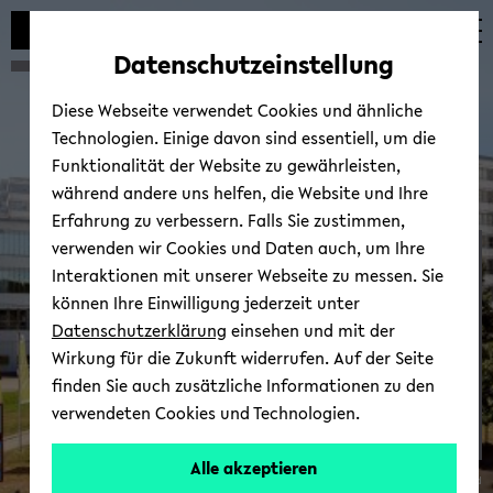
Automatische
zum
zum
zum
Inhaltswechsel
Hauptinhalt
Hauptmenü
Fußbereich
Datenschutzeinstellung
vermeiden
wechseln
wechseln
wechseln
Diese Webseite verwendet Cookies und ähnliche
Technologien. Einige davon sind essentiell, um die
Funktionalität der Website zu gewährleisten,
während andere uns helfen, die Website und Ihre
Erfahrung zu verbessern. Falls Sie zustimmen,
verwenden wir Cookies und Daten auch, um Ihre
BCHC
Interaktionen mit unserer Webseite zu messen. Sie
können Ihre Einwilligung jederzeit unter
Datenschutzerklärung
einsehen und mit der
Wirkung für die Zukunft widerrufen. Auf der Seite
finden Sie auch zusätzliche Informationen zu den
verwendeten Cookies und Technologien.
Alle akzeptieren
© Uni­ver­si­tät Bie­le­feld