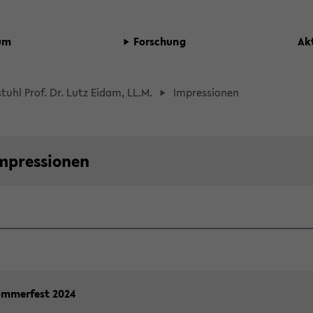
­um
For­schung
Ak­
stuhl Prof. Dr. Lutz Eidam, LL.M.
Im­pres­sio­nen
dcrumb
gation
m­pres­sio­nen
ent
m­mer­fest 2024