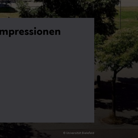
Im­pres­sio­nen
© Uni­ver­si­tät Bie­le­feld