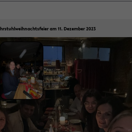
hr­stuhl­weih­nachts­fei­er am 11. De­zem­ber 2023