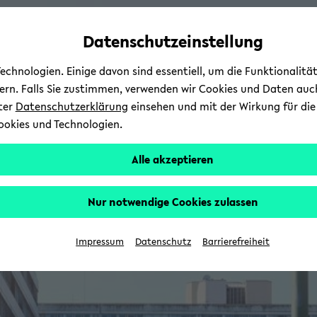
Automatische
skip
skip
skip
Inhaltswechsel
to
to
to
Datenschutzeinstellung
vermeiden
main
main
footer
content
menu
chnologien. Einige davon sind essentiell, um die Funktionalit
sern. Falls Sie zustimmen, verwenden wir Cookies und Daten auc
nter
Datenschutzerklärung
einsehen und mit der Wirkung für die 
ookies und Technologien.
Alle akzeptieren
Nur notwendige Cookies zulassen
Impressum
Datenschutz
Barrierefreiheit