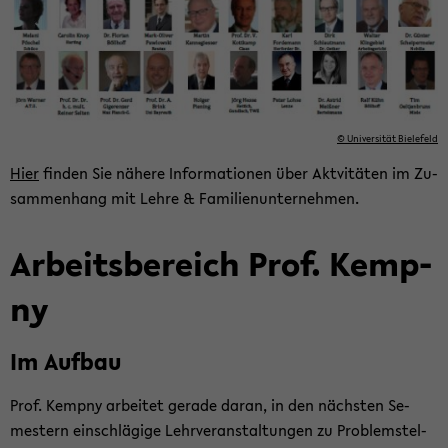
© Uni­ver­si­tät Bie­le­feld
Hier
fin­den Sie nä­he­re In­for­ma­tio­nen über Akt­vi­tä­ten im Zu­
sam­men­hang mit Lehre & Fa­mi­li­en­un­ter­neh­men.
Ar­beits­be­reich Prof. Kemp­
ny
Im Auf­bau
Prof. Kemp­ny ar­bei­tet ge­ra­de daran, in den nächs­ten Se­
mes­tern ein­schlä­gi­ge Lehr­ver­an­stal­tun­gen zu Pro­blem­stel­