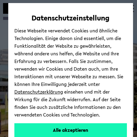
Automatische
skip
skip
skip
Inhaltswechsel
to
to
to
Datenschutzeinstellung
vermeiden
main
main
footer
content
menu
Diese Webseite verwendet Cookies und ähnliche
Technologien. Einige davon sind essentiell, um die
Funktionalität der Website zu gewährleisten,
während andere uns helfen, die Website und Ihre
Erfahrung zu verbessern. Falls Sie zustimmen,
verwenden wir Cookies und Daten auch, um Ihre
iFUn
Interaktionen mit unserer Webseite zu messen. Sie
können Ihre Einwilligung jederzeit unter
Datenschutzerklärung
einsehen und mit der
Wirkung für die Zukunft widerrufen. Auf der Seite
finden Sie auch zusätzliche Informationen zu den
verwendeten Cookies und Technologien.
Alle akzeptieren
© Uni­ver­si­tät Bie­le­feld