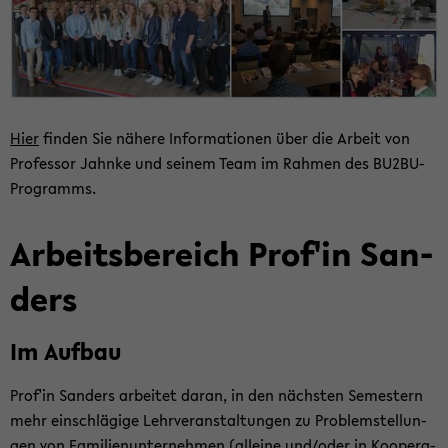
Hier
fin­den Sie nä­he­re In­for­ma­tio­nen über die Ar­beit von
Pro­fes­sor Jahn­ke und sei­nem Team im Rah­men des BU2BU-​
Programms.
Ar­beits­be­reich Prof'in San­
ders
Im Auf­bau
Prof'in San­ders ar­bei­tet daran, in den nächs­ten Se­mes­tern
mehr ein­schlä­gi­ge Lehr­ver­an­stal­tun­gen zu Pro­blem­stel­lun­
gen von Fa­mi­li­en­un­ter­neh­men (al­lei­ne und/oder in Ko­ope­ra­