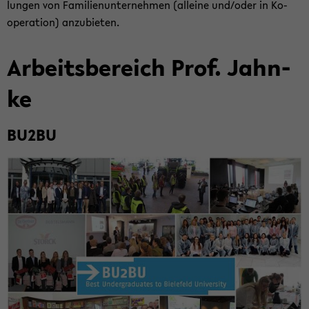
lun­gen von Fa­mi­li­en­un­ter­neh­men (al­lei­ne und/oder in Ko­
ope­ra­ti­on) an­zu­bie­ten.
Ar­beits­be­reich Prof. Jahn­
ke
BU2BU