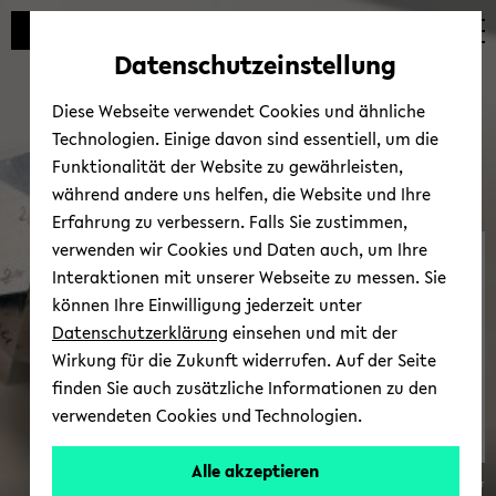
Automatische
zum
zum
zum
Inhaltswechsel
Hauptinhalt
Hauptmenü
Fußbereich
Datenschutzeinstellung
vermeiden
wechseln
wechseln
wechseln
Diese Webseite verwendet Cookies und ähnliche
Technologien. Einige davon sind essentiell, um die
Funktionalität der Website zu gewährleisten,
während andere uns helfen, die Website und Ihre
Erfahrung zu verbessern. Falls Sie zustimmen,
verwenden wir Cookies und Daten auch, um Ihre
Dritt­mit­tel­pro­fil
Interaktionen mit unserer Webseite zu messen. Sie
können Ihre Einwilligung jederzeit unter
Datenschutzerklärung
einsehen und mit der
Wirkung für die Zukunft widerrufen. Auf der Seite
finden Sie auch zusätzliche Informationen zu den
verwendeten Cookies und Technologien.
Alle akzeptieren
© Pa­trick Poll­mei­er