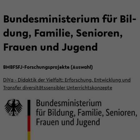
Bun­des­mi­nis­te­ri­um für Bil­
dung, Fa­mi­lie, Se­nio­ren,
Frau­en und Ju­gend
BMBFSFJ-​Forschungsprojekte (Aus­wahl)
DiVa - Di­dak­tik der Viel­falt: Er­for­schung, Ent­wick­lung und
Trans­fer di­ver­si­täts­sen­si­bler Un­ter­richts­kon­zep­te