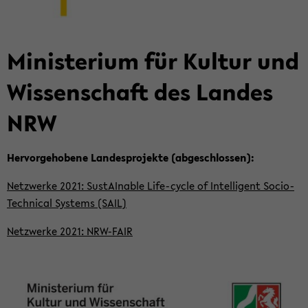
Mi­nis­te­ri­um für Kul­tur und
Wis­sen­schaft des Lan­des
NRW
Her­vor­ge­ho­be­ne Lan­des­pro­jek­te (ab­ge­schlos­sen):
Netz­wer­ke 2021: Sus­tAIn­able Life-​cycle of In­tel­li­gent Socio-​
Technical Sys­tems (SAIL)
Netz­wer­ke 2021: NRW-​FAIR