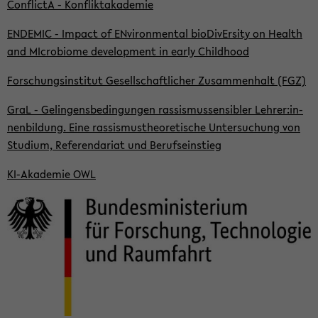
Con­flic­tA - Kon­flikt­aka­de­mie
EN­DE­MIC - Im­pact of EN­vi­ron­men­tal bio­Di­vEr­si­ty on Health
and MI­cro­bio­me de­ve­lo­p­ment in early Child­hood
For­schungs­in­sti­tut Ge­sell­schaft­li­cher Zu­sam­men­halt (FGZ)
GraL - Ge­lin­gens­be­din­gun­gen ras­sis­mus­sen­si­bler Leh­rer:in­
nen­bil­dung. Eine ras­sis­mus­theo­re­ti­sche Un­ter­su­chung von
Stu­di­um, Re­fe­ren­da­ri­at und Be­rufs­ein­stieg
KI-​Akademie OWL