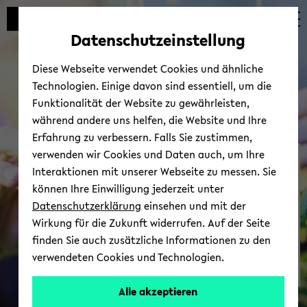
Automatische
zum
zum
zum
Inhaltswechsel
Hauptinhalt
Hauptmenü
Fußbereich
Datenschutzeinstellung
vermeiden
wechseln
wechseln
wechseln
Diese Webseite verwendet Cookies und ähnliche
Technologien. Einige davon sind essentiell, um die
Funktionalität der Website zu gewährleisten,
während andere uns helfen, die Website und Ihre
Erfahrung zu verbessern. Falls Sie zustimmen,
verwenden wir Cookies und Daten auch, um Ihre
Mi­kro­bio­lo­gie in einer da­
Interaktionen mit unserer Webseite zu messen. Sie
ten­ge­steu­er­ten Welt
können Ihre Einwilligung jederzeit unter
(MDDW)
Datenschutzerklärung
einsehen und mit der
Wirkung für die Zukunft widerrufen. Auf der Seite
finden Sie auch zusätzliche Informationen zu den
verwendeten Cookies und Technologien.
Alle akzeptieren
© Bie­le­feld Uni­ver­si­ty/S. Jonek