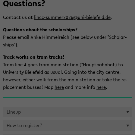
Ques­ti­ons?
on
wech­
Con­tact us at
lincc-​summer2026@uni-​bielefeld.de
.
seln
Ques­ti­ons about the scholar­ships?
Plea­se email Anke Him­mel­reich (see below under "Scholar­
ships").
Track works on tram tracks!
Tram line 4 goes from main sta­ti­on ("Haupt­bahn­hof) to
Uni­ver­si­ty Bie­le­feld as usual. Going into the city cent­re,
how­e­ver, eit­her walk from the main sta­ti­on or take the re­
pla­ce­ment bus­ses! Map
here
and more info
here
.
Li­ne­up
How to re­gis­ter?