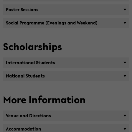
Pos­ter Ses­si­ons
So­cial Pro­gram­me (Eve­nings and Weekend)
Scholar­ships
In­ter­na­tio­nal Stu­dents
Na­tio­nal Stu­dents
More In­for­ma­ti­on
Venue and Di­rec­tions
Ac­com­mo­da­ti­on