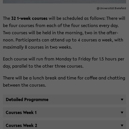
@ Uni­ver­si­tät Bie­le­feld
The
32 1-​week cour­ses
will be sche­du­led as fol­lows: There will
be four cour­ses from each of the four sec­tions every day.
Two cour­ses will be held in the mor­ning, two in the af­ter­
noon. Par­ti­ci­pants can at­tend up to 4 cour­ses a week, with
ma­xi­mal­ly 8 cour­ses in two weeks.
Each cour­se will run from Mon­day to Fri­day for 1.5 hours per
day, par­al­lel to the other three cour­ses.
There will be a lunch break and time for cof­fee and chat­ting
bet­ween the cour­ses.
De­tailed Pro­gram­me
Cour­ses Week 1
Cour­ses Week 2