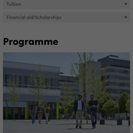
Tui­ti­on
Fi­nan­cial aid/Scholar­ships
Pro­gram­me