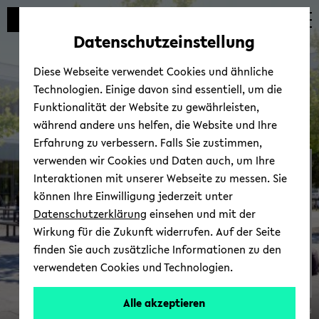
Automatische
zum
zum
zum
Inhaltswechsel
Hauptinhalt
Hauptmenü
Fußbereich
Datenschutzeinstellung
vermeiden
wechseln
wechseln
wechseln
Diese Webseite verwendet Cookies und ähnliche
Technologien. Einige davon sind essentiell, um die
Funktionalität der Website zu gewährleisten,
während andere uns helfen, die Website und Ihre
Erfahrung zu verbessern. Falls Sie zustimmen,
verwenden wir Cookies und Daten auch, um Ihre
CRC 1646
Interaktionen mit unserer Webseite zu messen. Sie
können Ihre Einwilligung jederzeit unter
Datenschutzerklärung
einsehen und mit der
Wirkung für die Zukunft widerrufen. Auf der Seite
finden Sie auch zusätzliche Informationen zu den
verwendeten Cookies und Technologien.
Alle akzeptieren
© Uni­ver­si­tät Bie­le­feld