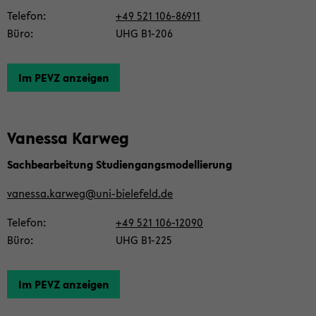
Te­le­fon
+49 521 106-​86911
Büro
UHG B1-​206
Im PEVZ an­zei­gen
Va­nes­sa Kar­weg
Sach­be­ar­bei­tung Stu­di­en­gangs­mo­del­lie­rung
va­nes­sa.kar­weg@uni-​bielefeld.de
Te­le­fon
+49 521 106-​12090
Büro
UHG B1-​225
Im PEVZ an­zei­gen