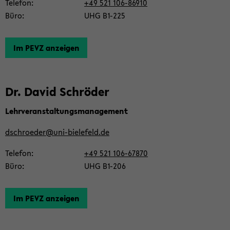
Te­le­fon
+49 521 106-​86910
Büro
UHG B1-​225
Im PEVZ an­zei­gen
Dr. David Schrö­der
Lehr­ver­an­stal­tungs­ma­nage­ment
dschroe­der@uni-​bielefeld.de
Te­le­fon
+49 521 106-​67870
Büro
UHG B1-​206
Im PEVZ an­zei­gen