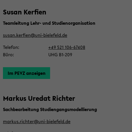
Susan Ker­fien
Team­lei­tung Lehr- und Stu­di­en­or­ga­ni­sa­ti­on
susan.ker­fien@uni-​bielefeld.de
Te­le­fon
+49 521 106-​67408
Büro
UHG B1-​209
Im PEVZ an­zei­gen
Mar­kus Ur­e­dat Rich­ter
Sach­be­ar­bei­tung Stu­di­en­gangs­mo­del­lie­rung
mar­kus.rich­ter@uni-​bielefeld.de