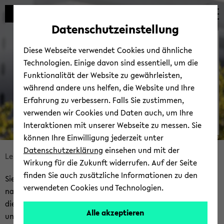
Automatische
zum
zum
zum
Inhaltswechsel
Hauptinhalt
Hauptmenü
Fußbereich
Datenschutzeinstellung
vermeiden
wechseln
wechseln
wechseln
Kon­takt
Diese Webseite verwendet Cookies und ähnliche
Technologien. Einige davon sind essentiell, um die
Funktionalität der Website zu gewährleisten,
während andere uns helfen, die Website und Ihre
Erfahrung zu verbessern. Falls Sie zustimmen,
verwenden wir Cookies und Daten auch, um Ihre
Interaktionen mit unserer Webseite zu messen. Sie
können Ihre Einwilligung jederzeit unter
© Uni­ver­si­tät Bie­le­feld
Datenschutzerklärung
einsehen und mit der
Bread­
Lehr- und Stu­di­en­or­ga­ni­sa­ti­on
Kon­takt
Wirkung für die Zukunft widerrufen. Auf der Seite
crumb
finden Sie auch zusätzliche Informationen zu den
Sie haben Fra­gen zu einem spe­zi­fi­schen Thema oder su­chen
über­
verwendeten Cookies und Technologien.
nach der rich­ti­gen An­sprech­per­son für Ihr An­lie­gen? Auf
sprin­
die­ser Seite fin­den Sie eine Über­sicht un­se­rer Kon­takt­da­ten
gen
Alle akzeptieren
und Auf­ga­ben­be­rei­che.
und