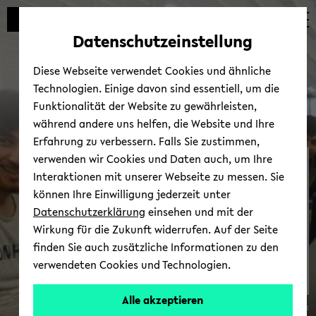
Automatische
zum
zum
zum
Inhaltswechsel
Hauptinhalt
Hauptmenü
Fußbereich
Datenschutzeinstellung
vermeiden
wechseln
wechseln
wechseln
Diese Webseite verwendet Cookies und ähnliche
Technologien. Einige davon sind essentiell, um die
Funktionalität der Website zu gewährleisten,
während andere uns helfen, die Website und Ihre
Erfahrung zu verbessern. Falls Sie zustimmen,
verwenden wir Cookies und Daten auch, um Ihre
In­for­ma­tio­nen für Ge­
Interaktionen mit unserer Webseite zu messen. Sie
flüch­te­te
können Ihre Einwilligung jederzeit unter
Datenschutzerklärung
einsehen und mit der
Wirkung für die Zukunft widerrufen. Auf der Seite
finden Sie auch zusätzliche Informationen zu den
verwendeten Cookies und Technologien.
zur Über­sicht
Alle akzeptieren
© Uni­ver­si­tät Bie­le­feld