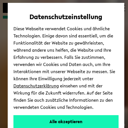
Automatische
zum
zum
zum
Inhaltswechsel
Hauptinhalt
Hauptmenü
Fußbereich
Datenschutzeinstellung
vermeiden
wechseln
wechseln
wechseln
Diese Webseite verwendet Cookies und ähnliche
Technologien. Einige davon sind essentiell, um die
Funktionalität der Website zu gewährleisten,
während andere uns helfen, die Website und Ihre
Erfahrung zu verbessern. Falls Sie zustimmen,
verwenden wir Cookies und Daten auch, um Ihre
Interaktionen mit unserer Webseite zu messen. Sie
können Ihre Einwilligung jederzeit unter
Datenschutzerklärung
einsehen und mit der
Wirkung für die Zukunft widerrufen. Auf der Seite
finden Sie auch zusätzliche Informationen zu den
verwendeten Cookies und Technologien.
Alle akzeptieren
© Uni­ver­si­tät Bie­le­feld