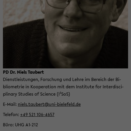
PD Dr. Niels Tau­bert
Dienst­leis­tun­gen, For­schung und Lehre im Be­reich der Bi­
blio­me­trie in Ko­ope­ra­ti­on mit dem In­sti­tu­te for In­ter­di­sci­
pli­na­ry Stu­dies of Sci­ence (I²SoS)
E-​Mail
niels.tau­bert@uni-​bielefeld.de
Te­le­fon
+49 521 106-​4657
Büro
UHG A1-​212