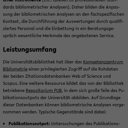
dards bi­blio­me­tri­scher Ana­ly­sen). Daher bil­den die An­pas­
sung der bi­blio­me­tri­schen Ana­ly­sen an den fach­spe­zi­fi­schen
Kon­text, die Durch­füh­rung der Aus­wer­tun­gen durch qua­li­fi­
zier­tes Per­so­nal und die Ein­bet­tung in ein Be­ra­tungs­ge­
spräch we­sent­li­che Merk­ma­le des an­ge­bo­te­nen Ser­vice.
Leis­tungs­um­fang
Die Uni­ver­si­täts­bi­blio­thek hat über das
Kom­pe­tenz­zen­trum
Bi­blio­me­trie
einen pri­vi­le­gier­ten Zu­griff auf die Roh­da­ten
der bei­den Zi­ta­ti­ons­da­ten­ban­ken Web of Sci­ence und
Scopus. Eine wei­te­re Res­sour­ce bil­det das von der Bi­blio­thek
be­trie­be­ne
Re­po­si­to­ri­um PUB
, in dem sich große Teile des Pu­
bli­ka­ti­ons­out­puts der Uni­ver­si­tät ab­bil­den. Auf Grund­la­ge
die­ser Da­ten­ban­ken kön­nen bi­blio­me­tri­sche Ana­ly­sen vor­ge­
nom­men wer­den. Ty­pi­sche Ge­gen­stän­de sind dabei:
Pu­bli­ka­ti­ons­out­put:
Un­ter­su­chun­gen des Pu­bli­ka­ti­ons­