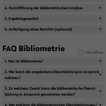
4. Durch­füh­rung der bi­blio­me­tri­schen Ana­ly­se
5. Er­geb­nis­ge­spräch
6. An­fer­ti­gung eines Be­richts (op­tio­nal)
FAQ Bi­blio­me­trie
Alle öffnen
1. Was ist Bi­blio­me­trie?
2. Wer kann die an­ge­bo­te­ne Dienst­leis­tung in An­spruch
neh­men?
3. Zu wel­chem Zweck kann die bi­blio­me­tri­sche Dienst­
leis­tung in An­spruch ge­nom­men wer­den?
4. Wer er­bringt die bi­blio­me­tri­schen Dienst­leis­tun­gen?