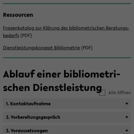
Res­sour­cen
Fra­gen­ka­ta­log zur Klä­rung des bi­blio­me­tri­schen Be­ra­tungs­
be­darfs
(PDF)
Dienst­leis­tungs­kon­zept Bi­blio­me­trie
(PDF)
Ab­lauf einer bi­blio­me­tri­
schen Dienst­leis­tung
Alle öffnen
1. Kon­takt­auf­nah­me
2. Vor­be­rei­tungs­ge­spräch
3. Vor­aus­set­zun­gen