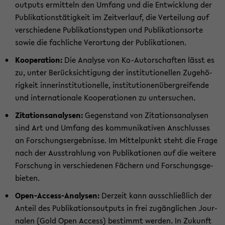
out­puts er­mit­teln den Um­fang und die Ent­wick­lung der
Pu­bli­ka­ti­ons­tä­tig­keit im Zeit­ver­lauf, die Ver­tei­lung auf
ver­schie­de­ne Pu­bli­ka­ti­ons­ty­pen und Pu­bli­ka­ti­ons­or­te
sowie die fach­li­che Ver­or­tung der Pu­bli­ka­tio­nen.
Ko­ope­ra­ti­on:
Die Ana­ly­se von Ko-​Autorschaften lässt es
zu, unter Be­rück­sich­ti­gung der in­sti­tu­tio­nel­len Zu­ge­hö­
rig­keit in­ner­in­sti­tu­tio­nel­le, in­sti­tu­tio­nen­über­grei­fen­de
und in­ter­na­tio­na­le Ko­ope­ra­tio­nen zu un­ter­su­chen.
Zi­ta­ti­ons­ana­ly­sen:
Ge­gen­stand von Zi­ta­ti­ons­ana­ly­sen
sind Art und Um­fang des kom­mu­ni­ka­ti­ven An­schlus­ses
an For­schungs­er­geb­nis­se. Im Mit­tel­punkt steht die Frage
nach der Aus­strah­lung von Pu­bli­ka­tio­nen auf die wei­te­re
For­schung in ver­schie­de­nen Fä­chern und For­schungs­ge­
bie­ten.
Open-​Access-Analysen:
Der­zeit kann aus­schließ­lich der
An­teil des Pu­bli­ka­ti­ons­out­puts in frei zu­gäng­li­chen Jour­
na­len (Gold Open Ac­cess) be­stimmt wer­den. In Zu­kunft