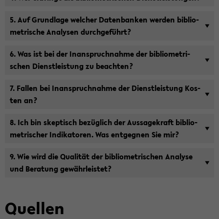
5. Auf Grund­la­ge wel­cher Da­ten­ban­ken wer­den bi­blio­
me­tri­sche Ana­ly­sen durch­ge­führt?
6. Was ist bei der In­an­spruch­nah­me der bi­blio­me­tri­
schen Dienst­leis­tung zu be­ach­ten?
7. Fal­len bei In­an­spruch­nah­me der Dienst­leis­tung Kos­
ten an?
8. Ich bin skep­tisch be­züg­lich der Aus­sa­ge­kraft bi­blio­
me­tri­scher In­di­ka­to­ren. Was ent­geg­nen Sie mir?
9. Wie wird die Qua­li­tät der bi­blio­me­tri­schen Ana­ly­se
und Be­ra­tung ge­währ­leis­tet?
Quel­len