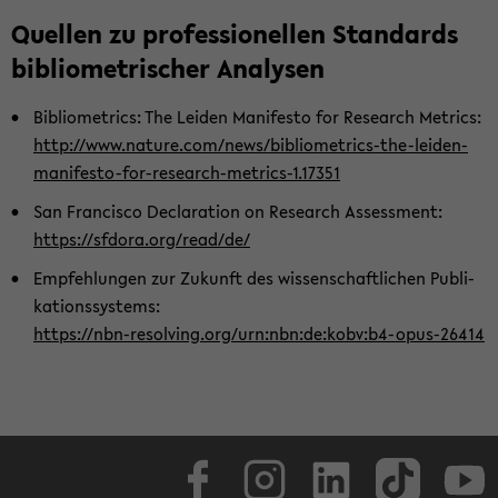
Quel­len zu pro­fes­sio­nel­len Stan­dards
bi­blio­me­tri­scher Ana­ly­sen
Bi­blio­metrics: The Lei­den Ma­ni­fes­to for Re­se­arch Metrics:
http://www.na­tu­re.com/news/bibliometrics-​the-leiden-
manifesto-for-research-metrics-1.17351
San Fran­cis­co De­cla­ra­ti­on on Re­se­arch As­sess­ment:
https://sfdo­ra.org/read/de/
Emp­feh­lun­gen zur Zu­kunft des wis­sen­schaft­li­chen Pu­bli­
ka­ti­ons­sys­tems:
https://nbn-​resolving.org/urn:nbn:de:kobv:b4-​opus-26414
Face­book
In­sta­gram
Lin­ke­dIn
Tik­Tok
You