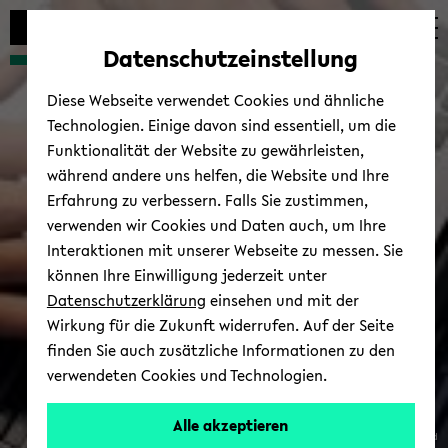
Automatische
zum
zum
zum
Inhaltswechsel
Hauptinhalt
Hauptmenü
Fußbereich
Datenschutzeinstellung
vermeiden
wechseln
wechseln
wechseln
Diese Webseite verwendet Cookies und ähnliche
Technologien. Einige davon sind essentiell, um die
Funktionalität der Website zu gewährleisten,
während andere uns helfen, die Website und Ihre
Erfahrung zu verbessern. Falls Sie zustimmen,
verwenden wir Cookies und Daten auch, um Ihre
Interaktionen mit unserer Webseite zu messen. Sie
können Ihre Einwilligung jederzeit unter
Datenschutzerklärung
einsehen und mit der
Wirkung für die Zukunft widerrufen. Auf der Seite
finden Sie auch zusätzliche Informationen zu den
verwendeten Cookies und Technologien.
Alle akzeptieren
© Uni­ver­si­tät Bie­le­feld