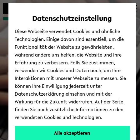
Automatische
skip
skip
skip
Inhaltswechsel
to
to
to
Datenschutzeinstellung
vermeiden
main
main
footer
content
menu
Diese Webseite verwendet Cookies und ähnliche
Technologien. Einige davon sind essentiell, um die
Funktionalität der Website zu gewährleisten,
während andere uns helfen, die Website und Ihre
Erfahrung zu verbessern. Falls Sie zustimmen,
verwenden wir Cookies und Daten auch, um Ihre
Interaktionen mit unserer Webseite zu messen. Sie
können Ihre Einwilligung jederzeit unter
Datenschutzerklärung
einsehen und mit der
Wirkung für die Zukunft widerrufen. Auf der Seite
finden Sie auch zusätzliche Informationen zu den
verwendeten Cookies und Technologien.
Alle akzeptieren
© Uni­ver­si­tät Bie­le­feld