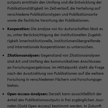
out­puts er­mit­teln den Um­fang und die Ent­wick­lung der
Pu­bli­ka­ti­ons­tä­tig­keit im Zeit­ver­lauf, die Ver­tei­lung auf
ver­schie­de­ne Pu­bli­ka­ti­ons­ty­pen und Pu­bli­ka­ti­ons­or­te
sowie die fach­li­che Ver­or­tung der Pu­bli­ka­tio­nen.
Ko­ope­ra­ti­on:
Die Ana­ly­se von Ko-​Autorschaften lässt es
zu, unter Be­rück­sich­ti­gung der in­sti­tu­tio­nel­len Zu­ge­hö­
rig­keit in­ner­in­sti­tu­tio­nel­le, in­sti­tu­tio­nen­über­grei­fen­de
und in­ter­na­tio­na­le Ko­ope­ra­tio­nen zu un­ter­su­chen.
Zi­ta­ti­ons­ana­ly­sen:
Ge­gen­stand von Zi­ta­ti­ons­ana­ly­sen
sind Art und Um­fang des kom­mu­ni­ka­ti­ven An­schlus­ses
an For­schungs­er­geb­nis­se. Im Mit­tel­punkt steht die Frage
nach der Aus­strah­lung von Pu­bli­ka­tio­nen auf die wei­te­re
For­schung in ver­schie­de­nen Fä­chern und For­schungs­ge­
bie­ten.
Open-​Access-Analysen:
Der­zeit kann aus­schließ­lich der
An­teil des Pu­bli­ka­ti­ons­out­puts in frei zu­gäng­li­chen Jour­
na­len (Gold Open Ac­cess) be­stimmt wer­den. In Zu­kunft