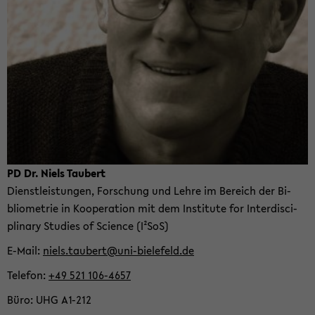
PD Dr. Niels Tau­bert
Dienst­leis­tun­gen, For­schung und Lehre im Be­reich der Bi­
blio­me­trie in Ko­ope­ra­ti­on mit dem In­sti­tu­te for In­ter­di­sci­
pli­na­ry Stu­dies of Sci­ence (I²SoS)
E-​Mail
niels.tau­bert@uni-​bielefeld.de
Te­le­fon
+49 521 106-​4657
Büro
UHG A1-​212