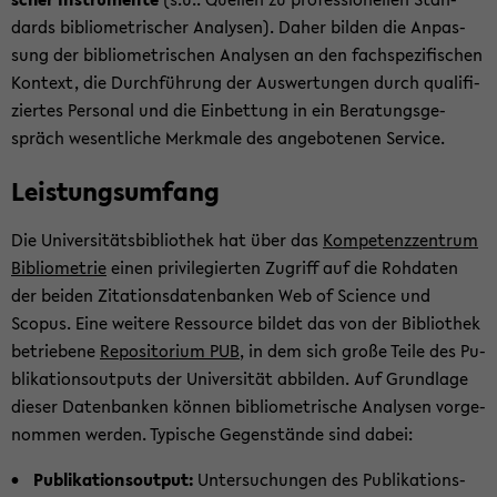
dards bi­blio­me­tri­scher Ana­ly­sen). Daher bil­den die An­pas­
sung der bi­blio­me­tri­schen Ana­ly­sen an den fach­spe­zi­fi­schen
Kon­text, die Durch­füh­rung der Aus­wer­tun­gen durch qua­li­fi­
zier­tes Per­so­nal und die Ein­bet­tung in ein Be­ra­tungs­ge­
spräch we­sent­li­che Merk­ma­le des an­ge­bo­te­nen Ser­vice.
Leis­tungs­um­fang
Die Uni­ver­si­täts­bi­blio­thek hat über das
Kom­pe­tenz­zen­trum
Bi­blio­me­trie
einen pri­vi­le­gier­ten Zu­griff auf die Roh­da­ten
der bei­den Zi­ta­ti­ons­da­ten­ban­ken Web of Sci­ence und
Scopus. Eine wei­te­re Res­sour­ce bil­det das von der Bi­blio­thek
be­trie­be­ne
Re­po­si­to­ri­um PUB
, in dem sich große Teile des Pu­
bli­ka­ti­ons­out­puts der Uni­ver­si­tät ab­bil­den. Auf Grund­la­ge
die­ser Da­ten­ban­ken kön­nen bi­blio­me­tri­sche Ana­ly­sen vor­ge­
nom­men wer­den. Ty­pi­sche Ge­gen­stän­de sind dabei:
Pu­bli­ka­ti­ons­out­put:
Un­ter­su­chun­gen des Pu­bli­ka­ti­ons­