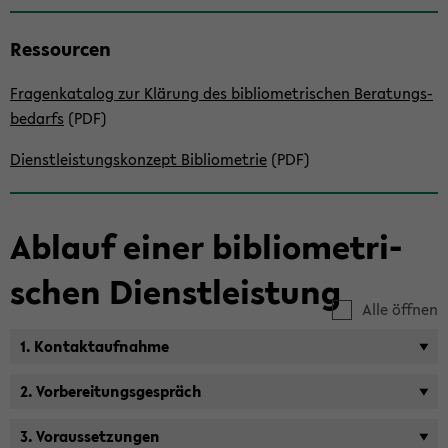
Res­sour­cen
Fra­gen­ka­ta­log zur Klä­rung des bi­blio­me­tri­schen Be­ra­tungs­
be­darfs
(PDF)
Dienst­leis­tungs­kon­zept Bi­blio­me­trie
(PDF)
Ab­lauf einer bi­blio­me­tri­
schen Dienst­leis­tung
Alle öffnen
1. Kon­takt­auf­nah­me
2. Vor­be­rei­tungs­ge­spräch
3. Vor­aus­set­zun­gen