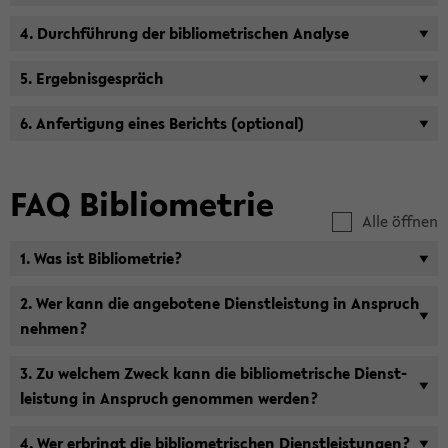
4. Durch­füh­rung der bi­blio­me­tri­schen Ana­ly­se
5. Er­geb­nis­ge­spräch
6. An­fer­ti­gung eines Be­richts (op­tio­nal)
FAQ Bi­blio­me­trie
Alle öffnen
1. Was ist Bi­blio­me­trie?
2. Wer kann die an­ge­bo­te­ne Dienst­leis­tung in An­spruch
neh­men?
3. Zu wel­chem Zweck kann die bi­blio­me­tri­sche Dienst­
leis­tung in An­spruch ge­nom­men wer­den?
4. Wer er­bringt die bi­blio­me­tri­schen Dienst­leis­tun­gen?