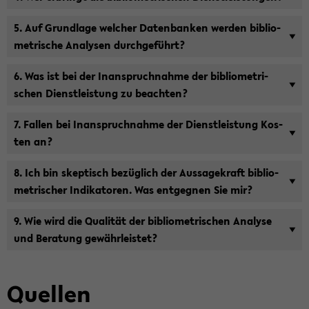
5. Auf Grund­la­ge wel­cher Da­ten­ban­ken wer­den bi­blio­
me­tri­sche Ana­ly­sen durch­ge­führt?
6. Was ist bei der In­an­spruch­nah­me der bi­blio­me­tri­
schen Dienst­leis­tung zu be­ach­ten?
7. Fal­len bei In­an­spruch­nah­me der Dienst­leis­tung Kos­
ten an?
8. Ich bin skep­tisch be­züg­lich der Aus­sa­ge­kraft bi­blio­
me­tri­scher In­di­ka­to­ren. Was ent­geg­nen Sie mir?
9. Wie wird die Qua­li­tät der bi­blio­me­tri­schen Ana­ly­se
und Be­ra­tung ge­währ­leis­tet?
Quel­len