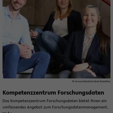
© Uni­ver­si­täts­bi­blio­thek Bie­le­feld
Kom­pe­tenz­zen­trum For­schungs­da­ten
Das Kom­pe­tenz­zen­trum For­schungs­da­ten bie­tet Ihnen ein
um­fas­sen­des An­ge­bot zum For­schungs­da­ten­ma­nage­ment.