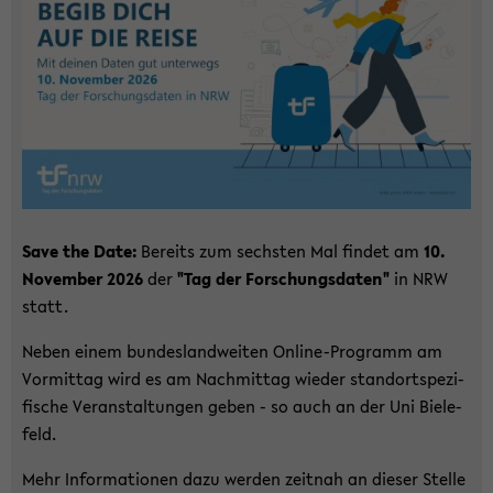
Save the Date:
Be­reits zum sechs­ten Mal fin­det am
10.
No­vem­ber 2026
der
"Tag der For­schungs­da­ten"
in NRW
statt.
Neben einem bun­des­land­wei­ten Online-​Programm am
Vor­mit­tag wird es am Nach­mit­tag wie­der stand­ort­spe­zi­
fi­sche Ver­an­stal­tun­gen geben - so auch an der Uni Bie­le­
feld.
Mehr In­for­ma­tio­nen dazu wer­den zeit­nah an die­ser Stel­le