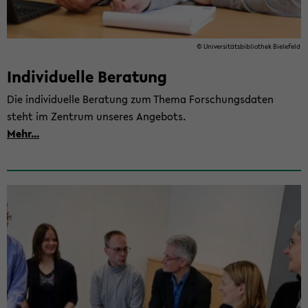
© Uni­ver­si­täts­bi­blio­thek Bie­le­feld
In­di­vi­du­el­le Be­ra­tung
Die in­di­vi­du­el­le Be­ra­tung zum Thema For­schungs­da­ten
steht im Zen­trum un­se­res An­ge­bots.
Mehr...