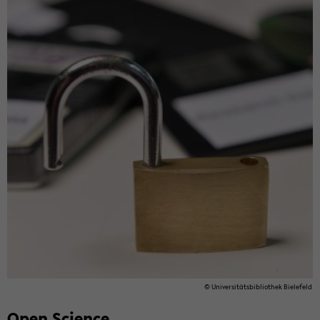
© Uni­ver­si­täts­bi­blio­thek Bie­le­feld
Open Sci­ence