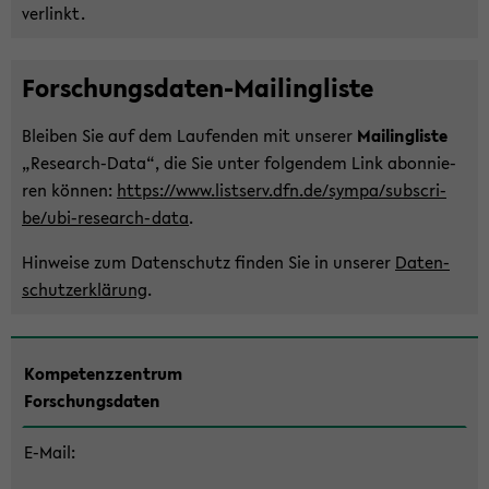
ver­linkt.
Forschungsdaten-​Mailingliste
Blei­ben Sie auf dem Lau­fen­den mit un­se­rer
Mai­ling­lis­te
„Research-​Data“, die Sie unter fol­gen­dem Link abon­nie­
ren kön­nen:
https://www.list­serv.dfn.de/sympa/sub­scri­
be/ubi-​research-data
.
Hin­wei­se zum Da­ten­schutz fin­den Sie in un­se­rer
Da­ten­
schutz­er­klä­rung
.
Zum
Kom­pe­tenz­zen­trum
Haupt­
For­schungs­da­ten
in­
halt
E-​Mail:
der
Sek­