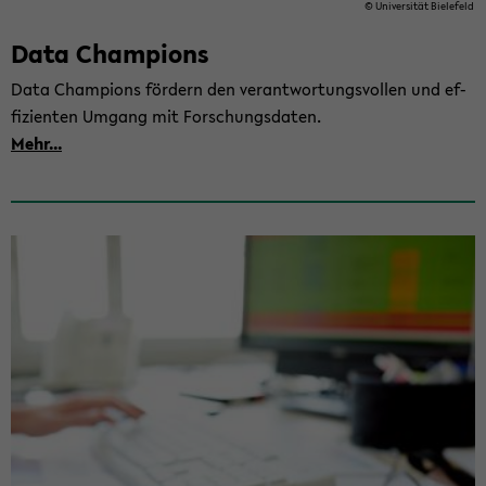
© Uni­ver­si­tät Bie­le­feld
Data Cham­pions
Data Cham­pions för­dern den ver­ant­wor­tungs­vol­len und ef­
fi­zi­en­ten Um­gang mit For­schungs­da­ten.
Mehr...