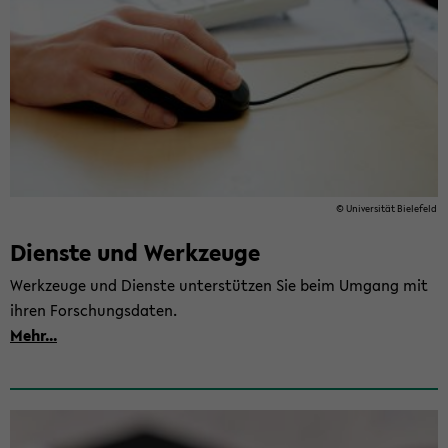
© Uni­ver­si­tät Bie­le­feld
Diens­te und Werk­zeu­ge
Werk­zeu­ge und Diens­te un­ter­stüt­zen Sie beim Um­gang mit
ihren For­schungs­da­ten.
Mehr...