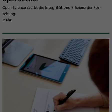
Open Sci­ence stärkt die In­te­gri­tät und Ef­fi­zi­enz der For­
schung.
Mehr