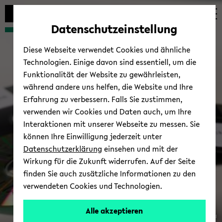
Automatische
zum
zum
zum
Inhaltswechsel
Hauptinhalt
Hauptmenü
Fußbereich
Datenschutzeinstellung
vermeiden
wechseln
wechseln
wechseln
Diese Webseite verwendet Cookies und ähnliche
Technologien. Einige davon sind essentiell, um die
Funktionalität der Website zu gewährleisten,
während andere uns helfen, die Website und Ihre
Erfahrung zu verbessern. Falls Sie zustimmen,
verwenden wir Cookies und Daten auch, um Ihre
Interaktionen mit unserer Webseite zu messen. Sie
können Ihre Einwilligung jederzeit unter
Datenschutzerklärung
einsehen und mit der
Wirkung für die Zukunft widerrufen. Auf der Seite
finden Sie auch zusätzliche Informationen zu den
verwendeten Cookies und Technologien.
Alle akzeptieren
© Uni­ver­si­täts­bi­blio­thek Bie­le­feld