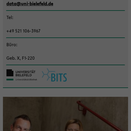
data@uni-​bie­le­feld.de
ti­
on
Tel:
wech­
seln
+49 521 ​106-​3967
Büro:
Geb. X, F1-​220