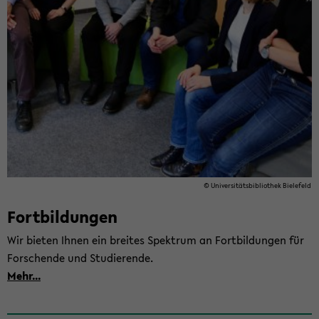
© Uni­ver­si­täts­bi­blio­thek Bie­le­feld
Fort­bil­dun­gen
Wir bie­ten Ihnen ein brei­tes Spek­trum an Fort­bil­dun­gen für
For­schen­de und Stu­die­ren­de.
Mehr...