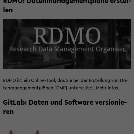
RDMO: Da­ten­ma­nage­ment­plä­ne er­stel­
len
RDMO ist ein Online-​Tool, das Sie bei der Er­stel­lung von Da­
ten­ma­nage­ment­plä­nen (DMP) un­ter­stützt.
Mehr Infos...
Git­Lab: Daten und Soft­ware ver­sio­nie­
ren