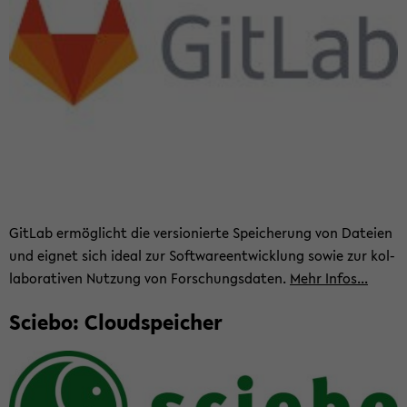
Git­Lab er­mög­licht die ver­sio­nier­te Spei­che­rung von Da­tei­en
und eig­net sich ideal zur Soft­ware­ent­wick­lung sowie zur kol­
la­bo­ra­ti­ven Nut­zung von For­schungs­da­ten.
Mehr Infos...
Scie­bo: Cloud­spei­cher