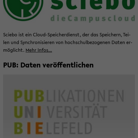
Scie­bo ist ein Cloud-​Speicherdienst, der das Spei­chern, Tei­
len und Syn­chro­ni­sie­ren von hoch­schul­be­zo­ge­nen Daten er­
mög­licht.
Mehr Infos...
PUB: Daten ver­öf­fent­li­chen