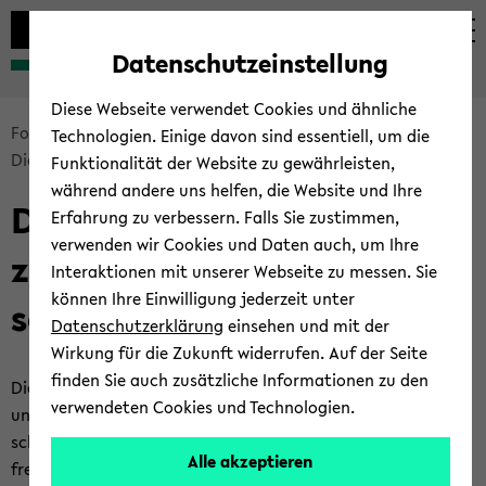
Automatische
zum
zum
zum
Inhaltswechsel
Hauptinhalt
Hauptmenü
Fußbereich
Datenschutzeinstellung
vermeiden
wechseln
wechseln
wechseln
Diese Webseite verwendet Cookies und ähnliche
Bread­
For­schen und Pu­bli­zie­ren
For­schungs­da­ten
Technologien. Einige davon sind essentiell, um die
crumb
Diens­te und Werk­zeu­ge
Funktionalität der Website zu gewährleisten,
über­
während andere uns helfen, die Website und Ihre
Diens­te und Werk­zeu­ge
sprin­
Erfahrung zu verbessern. Falls Sie zustimmen,
gen
verwenden wir Cookies und Daten auch, um Ihre
zum Ma­nage­ment von For­
und
Interaktionen mit unserer Webseite zu messen. Sie
zum
können Ihre Einwilligung jederzeit unter
schungs­da­ten
Haupt­
Datenschutzerklärung
einsehen und mit der
me­
Wirkung für die Zukunft widerrufen. Auf der Seite
nü
finden Sie auch zusätzliche Informationen zu den
Die Uni­ver­si­tät Bie­le­feld stellt ihren An­ge­hö­ri­gen Diens­te
wech­
verwendeten Cookies und Technologien.
und Werk­zeu­ge zur Ver­fü­gung, die sie im Um­gang mit For­
seln
schungs­da­ten un­ter­stüt­zen. Diese Tools kön­nen Sie kos­ten­
Alle akzeptieren
frei nut­zen. Sie be­nö­ti­gen dazu le­dig­lich Ihr BITS-​Login. Bei