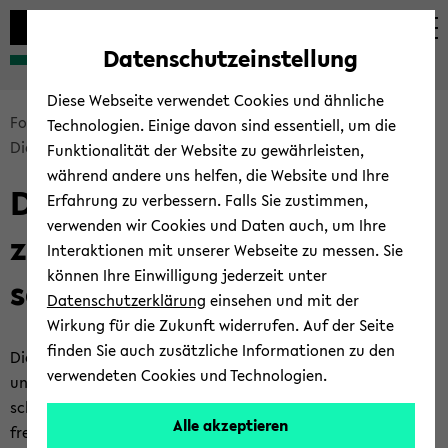
Automatische
zum
zum
zum
Inhaltswechsel
Hauptinhalt
Hauptmenü
Fußbereich
Datenschutzeinstellung
vermeiden
wechseln
wechseln
wechseln
Diese Webseite verwendet Cookies und ähnliche
Bread­
For­schen und Pu­bli­zie­ren
For­schungs­da­ten
Technologien. Einige davon sind essentiell, um die
crumb
Diens­te und Werk­zeu­ge
Funktionalität der Website zu gewährleisten,
über­
während andere uns helfen, die Website und Ihre
Diens­te und Werk­zeu­ge
sprin­
Erfahrung zu verbessern. Falls Sie zustimmen,
gen
verwenden wir Cookies und Daten auch, um Ihre
zum Ma­nage­ment von For­
und
Interaktionen mit unserer Webseite zu messen. Sie
zum
können Ihre Einwilligung jederzeit unter
schungs­da­ten
Haupt­
Datenschutzerklärung
einsehen und mit der
me­
Wirkung für die Zukunft widerrufen. Auf der Seite
nü
finden Sie auch zusätzliche Informationen zu den
Die Uni­ver­si­tät Bie­le­feld stellt ihren An­ge­hö­ri­gen Diens­te
wech­
verwendeten Cookies und Technologien.
und Werk­zeu­ge zur Ver­fü­gung, die sie im Um­gang mit For­
seln
schungs­da­ten un­ter­stüt­zen. Diese Tools kön­nen Sie kos­ten­
Alle akzeptieren
frei nut­zen. Sie be­nö­ti­gen dazu le­dig­lich Ihr BITS-​Login. Bei