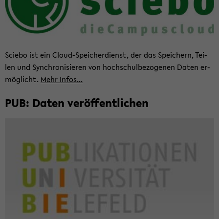
Scie­bo ist ein Cloud-​Speicherdienst, der das Spei­chern, Tei­
len und Syn­chro­ni­sie­ren von hoch­schul­be­zo­ge­nen Daten er­
mög­licht.
Mehr Infos...
PUB: Daten ver­öf­fent­li­chen