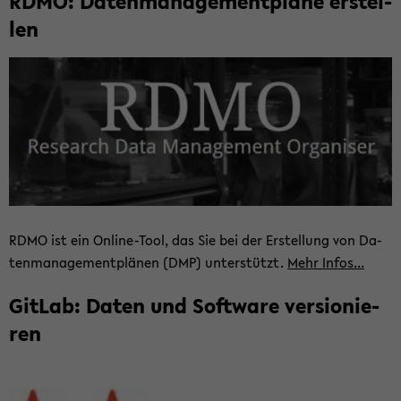
RDMO: Da­ten­ma­nage­ment­plä­ne er­stel­
len
RDMO ist ein Online-​Tool, das Sie bei der Er­stel­lung von Da­
ten­ma­nage­ment­plä­nen (DMP) un­ter­stützt.
Mehr Infos...
Git­Lab: Daten und Soft­ware ver­sio­nie­
ren