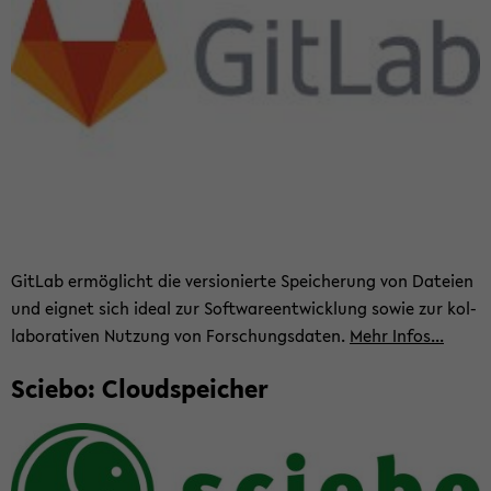
Git­Lab er­mög­licht die ver­sio­nier­te Spei­che­rung von Da­tei­en
und eig­net sich ideal zur Soft­ware­ent­wick­lung sowie zur kol­
la­bo­ra­ti­ven Nut­zung von For­schungs­da­ten.
Mehr Infos...
Scie­bo: Cloud­spei­cher