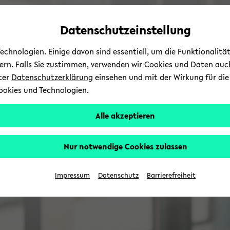
Automatische
zum
zum
zum
Inhaltswechsel
Hauptinhalt
Hauptmenü
Fußbereich
Datenschutzeinstellung
vermeiden
wechseln
wechseln
wechseln
chnologien. Einige davon sind essentiell, um die Funktionalit
sern. Falls Sie zustimmen, verwenden wir Cookies und Daten auc
nter
Datenschutzerklärung
einsehen und mit der Wirkung für die 
ookies und Technologien.
Alle akzeptieren
Nur notwendige Cookies zulassen
Impressum
Datenschutz
Barrierefreiheit