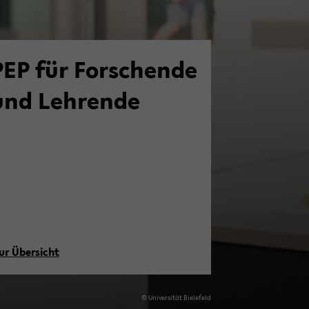
PEP für For­schen­de
und Leh­ren­de
ur Über­sicht
© Uni­ver­si­tät Bie­le­feld