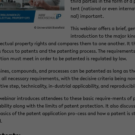
third par­ties in the form of a 
tent (na­tio­nal or even in­ter­na­
nal) im­portant.
This we­bi­nar of­fers a brief, ge­n
© Uni­ver­si­tät Bie­le­feld
in­tro­duc­tion to the major kin
l­lec­tu­al pro­per­ty rights and com­pa­res them to one ano­ther. It 
s focus to pa­tents and the pa­ten­ting pro­cess. The re­qui­re­ment
n­ti­on must meet in order to be pa­ten­ted is re­gu­la­ted by law.
i­nes, com­po­unds, and pro­ces­ses can be pa­ten­ted as long as th
ll ne­ces­sa­ry re­qui­re­ments, with the de­cis­i­ve cri­te­ria being no­ve
­ti­ve step, tech­ni­ca­li­ty, in-​dustrial ap­p­li­ca­bi­li­ty, and re­pro­du­ci­bi­l
we­bi­nar in­tro­du­ces at­ten­de­es to these basic require-​ments of 
a­bi­li­ty along with the li­mits of pa­tent pro­tec­tion. It also dis­cus­
a­sics of the pa­tent ap­p­li­ca­ti­on pro-​cess and how a pa­tent is s
d.