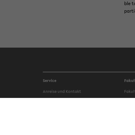
ble to
par­ti
Service
Fakul
An­rei­se und Kon­takt
Fa­kul
Be­wer­bung
Fa­kul
Bi­blio­thek
Fa­kul
Campus-​Bauen
Fa­kul
Phi­lo
Hoch­schul­sport
Fa­kul