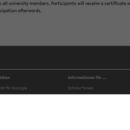
 all uni­ver­si­ty mem­bers. Par­ti­ci­pants will re­cei­ve a cer­ti­fi­ca­te 
­ci­pa­ti­on af­ter­wards.
täten
Informationen für ...
­tät für Bio­lo­gie
Schü­ler*innen
­tät für Che­mie
Stu­di­en­in­ter­es­sier­te
­tät für Er­zie­hungs­wis­sen­schaft
Stu­die­ren­de
­tät für Ge­schichts­wis­sen­schaft,
In­ter­na­tio­nals
­so­phie und Theo­lo­gie
Ab­sol­vent*innen
­tät für Ge­sund­heits­wis­sen­schaf­