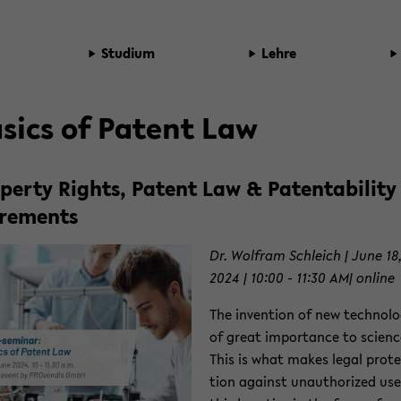
Stu­di­um
Lehre
­sics of Pa­tent Law
­per­ty Rights, Pa­tent Law & Pa­ten­ta­bi­li­ty
­re­ments
Dr. Wolf­ram Schleich | June 18
2024 | 10:00 - 11:30 AM| on­line
The in­ven­ti­on of new tech­no­lo­
of great im­por­tance to sci­enc
This is what makes legal pro­t
tion against un­autho­ri­zed use