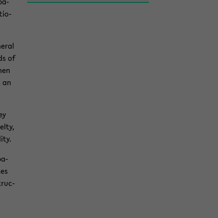
pa­
tio­
e­ral
ds of
then
s an
ey
l­ty,
i­ty.
pa­
ses
truc­