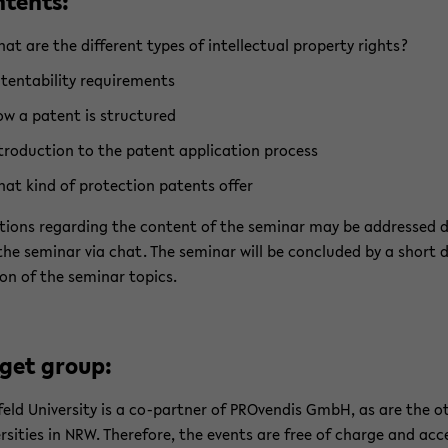
­t­ents:
at are the dif­fe­rent types of in­tel­lec­tu­al pro­per­ty rights?
­ten­ta­bi­li­ty re­qui­re­ments
w a pa­tent is struc­tu­red
­tro­duc­tion to the pa­tent ap­p­li­ca­ti­on pro­cess
at kind of pro­tec­tion pa­tents offer
ti­ons re­gar­ding the con­tent of the se­mi­nar may be ad­dres­sed 
the se­mi­nar via chat. The se­mi­nar will be con­clu­ded by a short d
ion of the se­mi­nar to­pics.
­get group:
e­feld Uni­ver­si­ty is a co-​partner of PRO­ven­dis GmbH, as are the o
er­si­ties in NRW. The­re­fo­re, the events are free of char­ge and ac­ce