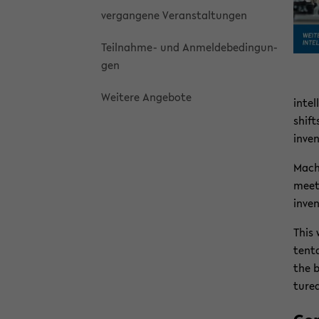
ver­gan­ge­ne Ver­an­stal­tun­gen
Teilnahme-​ und An­mel­de­be­din­gun­
gen
Wei­te­re An­ge­bo­te
in­te
shift
in­ve
Ma­ch
meet a
in­ven
This 
ten­t
the b
tu­re