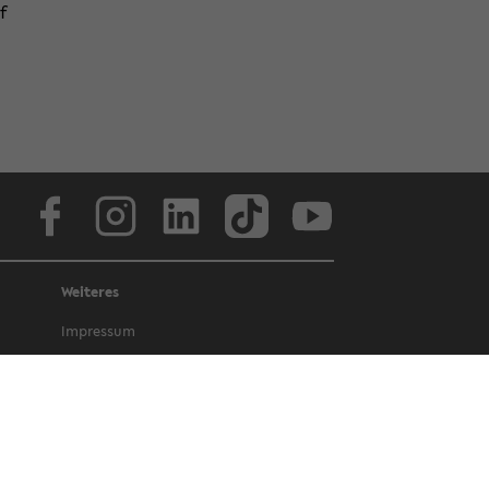
of
Face­book
In­sta­gram
Lin­ke­dIn
Tik­Tok
You­tube
Weiteres
Im­pres­sum
Da­ten­schutz
Bar­rie­re­frei­heit
Amt­li­che Be­kannt­ma­chun­gen und Ge­
set­ze
Letz­te Ak­tua­li­sie­rung: 23. Ok­to­ber 2024