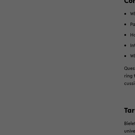
Con
Wh
Pa
Ho
In
Wh
Ques­
ring 
cus­s
Tar
Bie­l
uni­v