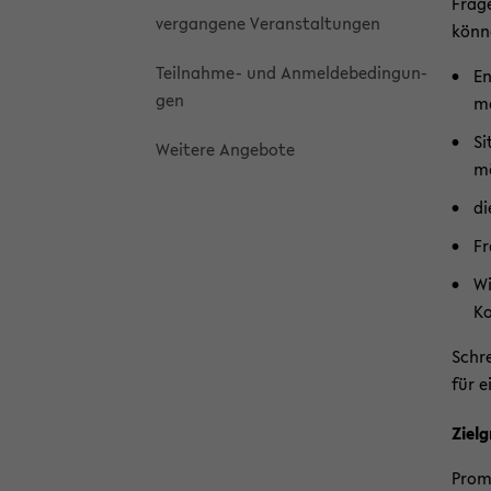
Fra­g
ver­gan­ge­ne Ver­an­stal­tun­gen
kön­n
Teilnahme-​ und An­mel­de­be­din­gun­
En
gen
mo
Si
Wei­te­re An­ge­bo­te
mö
di
Fr
Wi
Ko
Schre
für e
Ziel­
Pro­mo