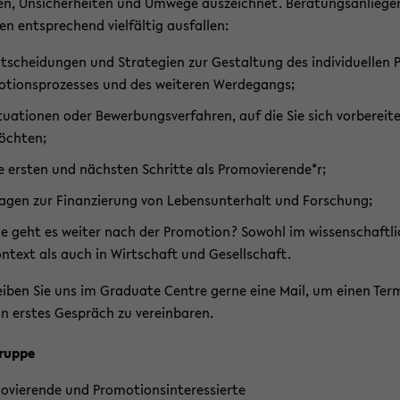
en, Un­si­cher­hei­ten und Um­we­ge aus­zeich­net. Be­ra­tungs­an­lie­ge
en ent­spre­chend viel­fäl­tig aus­fal­len:
t­schei­dun­gen und Stra­te­gien zur Ge­stal­tung des in­di­vi­du­el­len 
­ti­ons­pro­zes­ses und des wei­te­ren Wer­de­gangs;
­tua­tio­nen oder Be­wer­bungs­ver­fah­ren, auf die Sie sich vor­be­rei­t
ch­ten;
e ers­ten und nächs­ten Schrit­te als Pro­mo­vie­ren­de*r;
a­gen zur Fi­nan­zie­rung von Le­bens­un­ter­halt und For­schung;
e geht es wei­ter nach der Pro­mo­ti­on? So­wohl im wis­sen­schaft­li
n­text als auch in Wirt­schaft und Ge­sell­schaft.
i­ben Sie uns im Gra­dua­te Cent­re gerne eine Mail, um einen Ter­
in ers­tes Ge­spräch zu ver­ein­ba­ren.
grup­pe
­vie­ren­de und Pro­mo­ti­ons­in­ter­es­sier­te