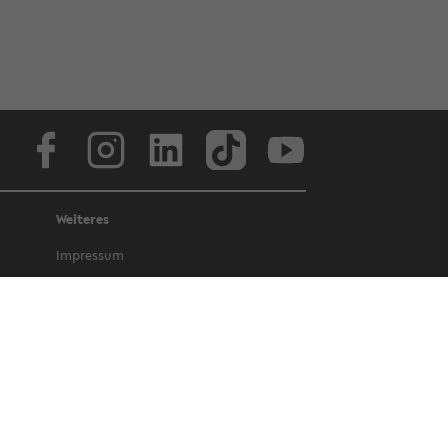
Face­book
In­sta­gram
Lin­ke­dIn
Tik­Tok
You­tube
Weiteres
Im­pres­sum
Da­ten­schutz
Bar­rie­re­frei­heit
Amt­li­che Be­kannt­ma­chun­gen und Ge­
set­ze
Letz­te Ak­tua­li­sie­rung: 25. No­vem­ber
2025
©
Uni­ver­si­tät Bie­le­feld