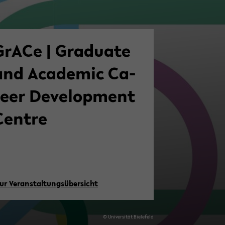
GrACe | Gra­dua­te
and Aca­de­mic Ca­
e­er De­ve­lo­p­ment
Cent­re
ur Ver­an­stal­tungs­über­sicht
© Uni­ver­si­tät Bie­le­feld