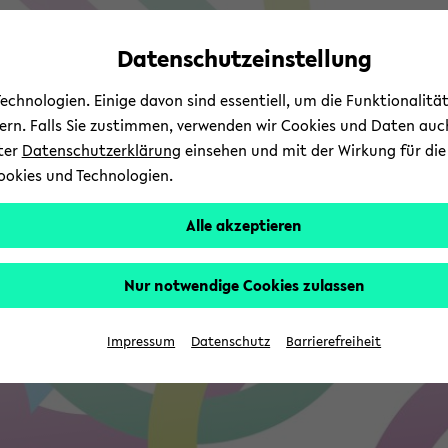
Automatische
zum
zum
zum
Inhaltswechsel
Hauptinhalt
Hauptmenü
Fußbereich
Datenschutzeinstellung
vermeiden
wechseln
wechseln
wechseln
chnologien. Einige davon sind essentiell, um die Funktionalit
sern. Falls Sie zustimmen, verwenden wir Cookies und Daten auc
nter
Datenschutzerklärung
einsehen und mit der Wirkung für die 
ookies und Technologien.
Alle akzeptieren
Nur notwendige Cookies zulassen
Impressum
Datenschutz
Barrierefreiheit