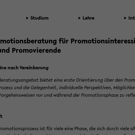
Stu­di­um
Lehre
In­
mo­ti­ons­be­ra­tung für Pro­mo­ti­ons­in­ter­es­s
und Pro­mo­vie­ren­de
i­ne nach Ver­ein­ba­rung
e­ra­tungs­an­ge­bot bie­tet eine erste Ori­en­tie­rung über den Pro­m
o­zess und die Ge­le­gen­heit, in­di­vi­du­el­le Per­spek­ti­ven, Mög­lich­ke
or­ge­hens­wei­sen vor und wäh­rend der Pro­mo­ti­ons­pha­se zu re­fle
lt
ro­mo­ti­ons­pro­zess ist für viele eine Phase, die sich durch viele of­