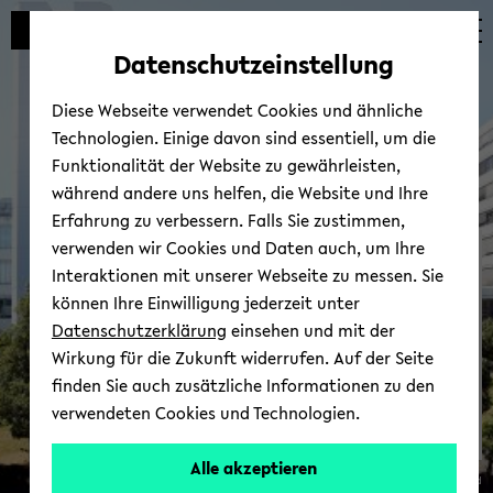
Automatische
zum
zum
zum
Inhaltswechsel
Hauptinhalt
Hauptmenü
Fußbereich
Datenschutzeinstellung
vermeiden
wechseln
wechseln
wechseln
Diese Webseite verwendet Cookies und ähnliche
Technologien. Einige davon sind essentiell, um die
Funktionalität der Website zu gewährleisten,
während andere uns helfen, die Website und Ihre
Erfahrung zu verbessern. Falls Sie zustimmen,
verwenden wir Cookies und Daten auch, um Ihre
Per­so­nal­ent­wick­lungs­pro­
Interaktionen mit unserer Webseite zu messen. Sie
gramm für For­schen­de
können Ihre Einwilligung jederzeit unter
und Leh­ren­de (PEP)
Datenschutzerklärung
einsehen und mit der
Wirkung für die Zukunft widerrufen. Auf der Seite
finden Sie auch zusätzliche Informationen zu den
verwendeten Cookies und Technologien.
Alle akzeptieren
© Uni­ver­si­tät Bie­le­feld