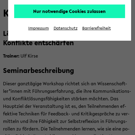
Kri­tik äu­ßern:
Nur notwendige Cookies zulassen
Impressum
Datenschutz
Barrierefreiheit
Lö­sungs­ori­en­tiert kom­mu­ni­zie­ren -
Kon­flik­te ent­schär­fen
Trai­ner:
Ulf Kirse
Se­mi­nar­be­schrei­bung
Die­ser ganz­tä­gi­ge Work­shop rich­tet sich an Wis­sen­schaft­
ler*innen mit Füh­rungs­er­fah­rung, die ihre Kommunikations-​
und Kon­flikt­lö­sungs­fä­hig­kei­ten stär­ken möch­ten. Das
Haupt­ziel der Ver­an­stal­tung ist es, den Teil­neh­men­den ef­
fek­ti­ve Tech­ni­ken für Feedback-​ und Kri­tik­ge­sprä­che zu ver­
mit­teln und ihre Fä­hig­keit zur Selbst­re­fle­xi­on in Füh­rungs­
rol­len zu för­dern. Die Teil­neh­men­den ler­nen, wie sie eine po­