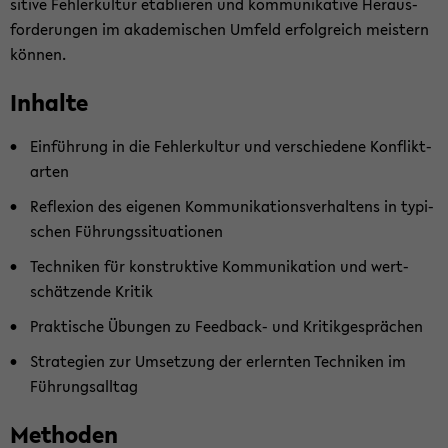
si­ti­ve Feh­ler­kul­tur eta­blie­ren und kom­mu­ni­ka­ti­ve Her­aus­
for­de­run­gen im aka­de­mi­schen Um­feld er­folg­reich meis­tern
kön­nen.
In­hal­te
Ein­füh­rung in die Feh­ler­kul­tur und ver­schie­de­ne Kon­flikt­
ar­ten
Re­fle­xi­on des ei­ge­nen Kom­mu­ni­ka­ti­ons­ver­hal­tens in ty­pi­
schen Füh­rungs­si­tua­tio­nen
Tech­ni­ken für kon­struk­ti­ve Kom­mu­ni­ka­ti­on und wert­
schät­zen­de Kri­tik
Prak­ti­sche Übun­gen zu Feedback-​ und Kri­tik­ge­sprä­chen
Stra­te­gien zur Um­set­zung der er­lern­ten Tech­ni­ken im
Füh­rungs­all­tag
Me­tho­den