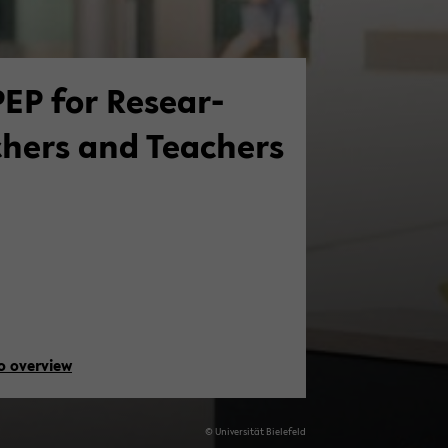
PEP for Re­se­ar­
chers and Tea­chers
o over­view
© Uni­ver­si­tät Bie­le­feld