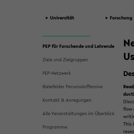
Uni­ver­si­tät
For­schung
Ne
zum
PEP für For­schen­de und Leh­ren­de
Hauptinhalt
Us
wechseln
Ziele und Ziel­grup­pen
De­s
PEP-​Netzwerk
Bie­le­fel­der Per­so­nal­of­fen­si­ve
Ready
duc­ti
Kon­takt & An­re­gun­gen
Dis­c
flow a
Alle Ver­an­stal­tun­gen im Über­blick
wri­t
This i
Pro­gram­me
re­se­