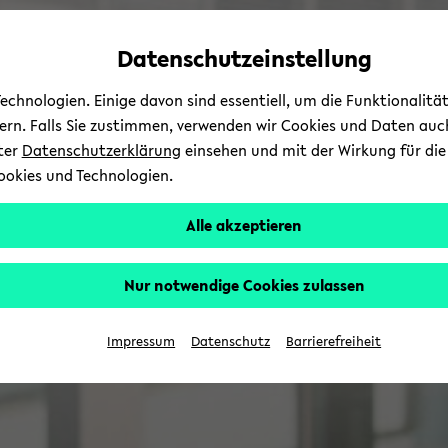
Automatische
zum
zum
zum
Inhaltswechsel
Hauptinhalt
Hauptmenü
Fußbereich
Datenschutzeinstellung
vermeiden
wechseln
wechseln
wechseln
chnologien. Einige davon sind essentiell, um die Funktionalit
sern. Falls Sie zustimmen, verwenden wir Cookies und Daten auc
nter
Datenschutzerklärung
einsehen und mit der Wirkung für die 
ookies und Technologien.
Alle akzeptieren
Nur notwendige Cookies zulassen
Impressum
Datenschutz
Barrierefreiheit