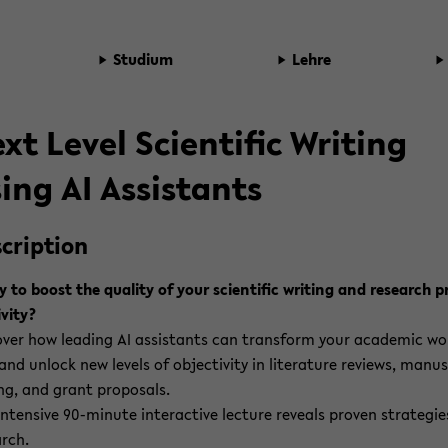
Stu­di­um
Lehre
xt Level Sci­en­ti­fic Wri­ting
ing AI As­si­stants
crip­ti­on
 to boost the qua­li­ty of your sci­en­ti­fic wri­ting and re­se­arch p
­vi­ty?
o­ver how lea­ding AI as­si­stants can trans­form your aca­de­mic wo
nd un­lock new le­vels of ob­jec­ti­vi­ty in li­te­ra­tu­re re­views, ma­nu­
ing, and grant pro­po­sals.
n­ten­si­ve 90-​minute in­ter­ac­ti­ve lec­tu­re re­ve­als pro­ven stra­te­gi
arch.