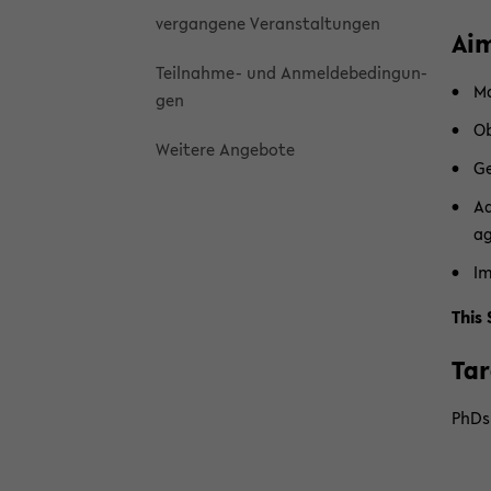
ver­gan­ge­ne Ver­an­stal­tun­gen
Ai
Teilnahme-​ und An­mel­de­be­din­gun­
Ma
gen
Ob
Wei­te­re An­ge­bo­te
Ge
Ad
ag
Im
This 
Tar
PhDs,