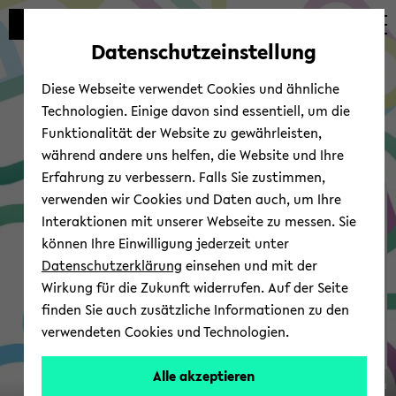
Automatische
zum
zum
zum
Inhaltswechsel
Hauptinhalt
Hauptmenü
Fußbereich
Datenschutzeinstellung
vermeiden
wechseln
wechseln
wechseln
Diese Webseite verwendet Cookies und ähnliche
Technologien. Einige davon sind essentiell, um die
Funktionalität der Website zu gewährleisten,
während andere uns helfen, die Website und Ihre
Erfahrung zu verbessern. Falls Sie zustimmen,
verwenden wir Cookies und Daten auch, um Ihre
GrACe | Gra­dua­te Cent­re
Interaktionen mit unserer Webseite zu messen. Sie
können Ihre Einwilligung jederzeit unter
Datenschutzerklärung
einsehen und mit der
Wirkung für die Zukunft widerrufen. Auf der Seite
finden Sie auch zusätzliche Informationen zu den
verwendeten Cookies und Technologien.
Alle akzeptieren
© Uni­ver­si­tät Bie­le­feld