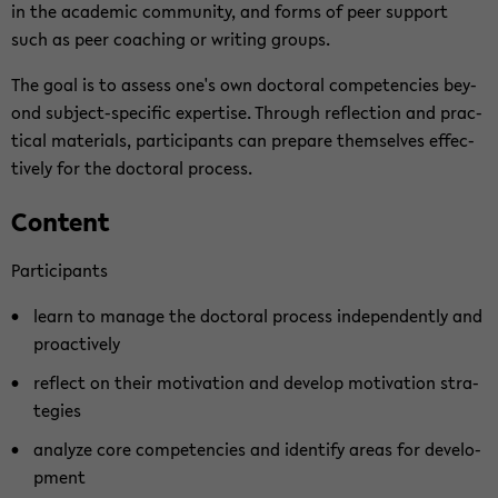
in the aca­de­mic com­mu­ni­ty, and forms of peer sup­port
such as peer coa­ching or wri­ting groups.
The goal is to as­sess one's own doc­to­ral com­pe­ten­ci­es bey­
ond subject-​specific ex­per­ti­se. Th­rough re­flec­tion and prac­
ti­cal ma­te­ri­als, par­ti­ci­pants can pre­pa­re them­sel­ves ef­fec­
tive­ly for the doc­to­ral pro­cess.
Con­tent
Par­ti­ci­pants
learn to ma­na­ge the doc­to­ral pro­cess in­de­pendent­ly and
proac­tive­ly
re­flect on their mo­ti­va­ti­on and de­ve­lop mo­ti­va­ti­on stra­
te­gies
ana­ly­ze core com­pe­ten­ci­es and iden­ti­fy areas for de­ve­lo­
p­ment