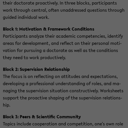
their doc­to­ra­te proac­tive­ly. In three blocks, par­ti­ci­pants
work th­rough cen­tral, often un­ad­dres­sed ques­ti­ons th­rough
gui­ded in­di­vi­du­al work.
Block 1: Mo­ti­va­ti­on & Frame­work Con­di­ti­ons
Par­ti­ci­pants ana­ly­ze their aca­de­mic com­pe­ten­ci­es, iden­ti­fy
areas for de­ve­lo­p­ment, and re­flect on their per­so­nal mo­ti­
va­ti­on for pur­suing a doc­to­ra­te as well as the con­di­ti­ons
they need to work pro­duc­tive­ly.
Block 2: Su­per­vi­si­on Re­la­ti­ons­hip
The focus is on re­flec­ting on at­ti­tu­des and ex­pec­ta­ti­ons,
de­ve­lo­ping a pro­fes­sio­nal un­der­stan­ding of roles, and ma­
na­ging the su­per­vi­si­on si­tua­ti­on con­st­ruc­tive­ly. Works­heets
sup­port the proac­ti­ve sh­aping of the su­per­vi­si­on re­la­ti­ons­
hip.
Block 3: Peers & Sci­en­ti­fic Com­mu­ni­ty
To­pics in­clu­de co­ope­ra­ti­on and com­pe­ti­ti­on, one's own role