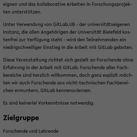
eig­nen und das kol­la­bo­ra­ti­ve Ar­bei­ten in For­schungs­pro­jek­
ten un­ter­stüt­zen.
Unter Ver­wen­dung von Git­Lab.UB - der uni­ver­si­täts­ei­ge­nen
In­stanz, die allen An­ge­hö­ri­gen der Uni­ver­si­tät Bie­le­feld kos­
ten­frei zur Ver­fü­gung steht - wird den Teil­neh­men­den ein
nied­rig­schwel­li­ger Ein­stieg in die Ar­beit mit Git­Lab ge­bo­ten.
Diese Ver­an­stal­tung rich­tet sich ge­zielt an For­schen­de ohne
Er­fah­rung in der Ar­beit mit Git­Lab. For­schen­de aller Fach­
be­rei­che sind herz­lich will­kom­men, doch ganz ex­pli­zit möch­
ten wir auch For­schen­de aus nicht-​technischen Fach­be­rei­
chen er­mun­tern, Git­Lab ken­nen­zu­ler­nen.
Es sind kei­ner­lei Vor­kennt­nis­se not­wen­dig.
Ziel­grup­pe
For­schen­de und Leh­ren­de