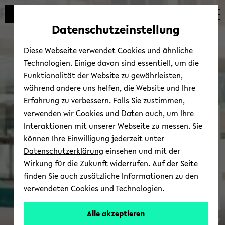
Automatische
zum
zum
zum
Inhaltswechsel
Hauptinhalt
Hauptmenü
Fußbereich
Datenschutzeinstellung
vermeiden
wechseln
wechseln
wechseln
Diese Webseite verwendet Cookies und ähnliche
Technologien. Einige davon sind essentiell, um die
Funktionalität der Website zu gewährleisten,
während andere uns helfen, die Website und Ihre
Erfahrung zu verbessern. Falls Sie zustimmen,
verwenden wir Cookies und Daten auch, um Ihre
Fort­bil­dun­gen für For­
Interaktionen mit unserer Webseite zu messen. Sie
schen­de und Leh­ren­de
können Ihre Einwilligung jederzeit unter
Datenschutzerklärung
einsehen und mit der
Wirkung für die Zukunft widerrufen. Auf der Seite
finden Sie auch zusätzliche Informationen zu den
verwendeten Cookies und Technologien.
zur Über­sicht
Alle akzeptieren
© Bie­le­feld Uni­ver­si­ty