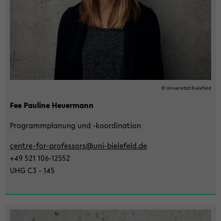
wech­
seln
© Uni­ver­si­tät Bie­le­feld
Fee Pau­li­ne Heu­er­mann
Pro­gramm­pla­nung und -​koordination
centre-​for-professors@uni-​bielefeld.de
+49 521 106-​12552
UHG C3 - 145