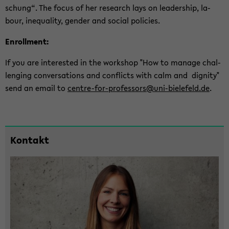
schung“. The focus of her re­se­arch lays on lea­der­ship, la­
bour, ine­qua­li­ty, gen­der and so­cial po­li­ci­es.
En­roll­ment:
If you are in­te­rested in the work­shop "How to ma­na­ge chal­
len­ging con­ver­sa­ti­ons and con­flicts with calm and di­gni­ty"
send an email to
centre-​for-professors@uni-​bielefeld.de
.
Zum
Kon­takt
Haupt­
in­
halt
der
Sek­
ti­
on