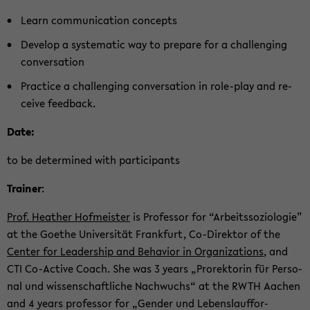
Learn com­mu­ni­ca­ti­on con­cepts
De­ve­lop a sys­te­ma­tic way to pre­pa­re for a chal­len­ging
con­ver­sa­ti­on
Prac­ti­ce a chal­len­ging con­ver­sa­ti­on in role-​play and re­
cei­ve feed­back.
Date:
to be de­ter­mi­ned with par­ti­ci­pants
Trai­ner
:
Prof. Hea­ther Hof­meis­ter
is Pro­fes­sor for “Ar­beits­so­zio­lo­gie”
at the Goe­the Uni­ver­si­tät Frank­furt, Co-​Direktor of the
Cen­ter for Lea­der­ship and Be­ha­vi­or in Or­ga­niza­ti­ons
, and
CTI Co-​Active Coach. She was 3 years „Pro­rek­to­rin für Per­so­
nal und wis­sen­schaft­li­che Nach­wuchs“ at the RWTH Aa­chen
and 4 years pro­fes­sor for „Gen­der und Le­bens­lauf­for­