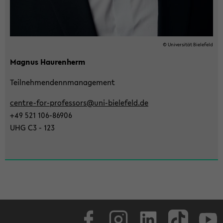
© Uni­ver­si­tät Bie­le­feld
Ma­gnus Hau­ren­herm
Teil­neh­men­denn­ma­nage­ment
centre-​for-professors@uni-​bielefeld.de
+49 521 106-​86906
UHG C3 - 123
Face­book
In­sta­gram
Lin­ke­dIn
Tik­Tok
You