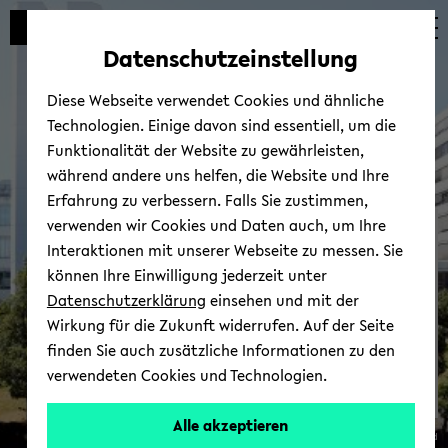
Automatische
zum
zum
zum
Inhaltswechsel
Hauptinhalt
Hauptmenü
Fußbereich
Datenschutzeinstellung
vermeiden
wechseln
wechseln
wechseln
Diese Webseite verwendet Cookies und ähnliche
Technologien. Einige davon sind essentiell, um die
Funktionalität der Website zu gewährleisten,
während andere uns helfen, die Website und Ihre
Erfahrung zu verbessern. Falls Sie zustimmen,
verwenden wir Cookies und Daten auch, um Ihre
Cent­re for Pro­fes­sors |
Interaktionen mit unserer Webseite zu messen. Sie
An­ge­bo­te
können Ihre Einwilligung jederzeit unter
Datenschutzerklärung
einsehen und mit der
Wirkung für die Zukunft widerrufen. Auf der Seite
finden Sie auch zusätzliche Informationen zu den
verwendeten Cookies und Technologien.
Alle akzeptieren
© Uni­ver­si­tät Bie­le­feld