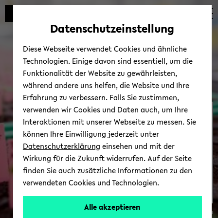
Automatische
zum
zum
zum
Inhaltswechsel
Hauptinhalt
Hauptmenü
Fußbereich
Datenschutzeinstellung
vermeiden
wechseln
wechseln
wechseln
Diese Webseite verwendet Cookies und ähnliche
Technologien. Einige davon sind essentiell, um die
Funktionalität der Website zu gewährleisten,
während andere uns helfen, die Website und Ihre
Erfahrung zu verbessern. Falls Sie zustimmen,
verwenden wir Cookies und Daten auch, um Ihre
De­zer­nat FFT
Interaktionen mit unserer Webseite zu messen. Sie
können Ihre Einwilligung jederzeit unter
Datenschutzerklärung
einsehen und mit der
Wirkung für die Zukunft widerrufen. Auf der Seite
finden Sie auch zusätzliche Informationen zu den
verwendeten Cookies und Technologien.
Alle akzeptieren
© Uni­ver­si­tät Bie­le­feld