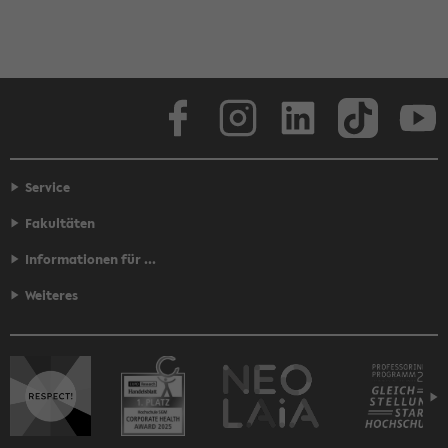
Face­book
In­sta­gram
Lin­ke­dIn
Tik­Tok
You
Service
Fakultäten
Informationen für ...
Weiteres