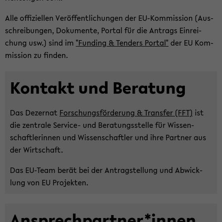
Alle of­fi­zi­el­len Ver­öf­fent­li­chun­gen der EU-​Kommission (Aus­
schrei­bun­gen, Do­ku­men­te, Por­tal für die An­trags Ein­rei­
chung usw.) sind im
"Fun­ding & Ten­ders Por­tal"
der EU Kom­
mis­si­on zu fin­den.
Kon­takt und Be­ra­tung
Das De­zer­nat
For­schungs­för­de­rung & Trans­fer (FFT)
ist
die zen­tra­le Service-​ und Be­ra­tungs­stel­le für Wis­sen­
schaft­le­rin­nen und Wis­sen­schaft­ler und ihre Part­ner aus
der Wirt­schaft.
Das EU-​Team berät bei der An­trag­stel­lung und Ab­wick­
lung von EU Pro­jek­ten.
An­sprech­part­ner*innen