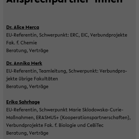
Dr. Alice Merca
EU-​Referentin, Schwer­punkt: ERC, EIC, Ver­bund­pro­jek­te
Fak. f. Che­mie
Be­ra­tung, Ver­trä­ge
Dr. An­ni­ka Merk
EU-​Referentin, Team­lei­tung, Schwer­punkt: Ver­bund­pro­
jek­te üb­ri­ge Fa­kul­tä­ten
Be­ra­tung, Ver­trä­ge
Erika Sahrha­ge
EU-​Referentin, Schwer­punkt Marie Sklodowska-​Curie-
Maßnahmen, ERAS­MUS+ (Ko­ope­ra­ti­ons­part­ner­schaf­ten),
Ver­bund­pro­jek­te Fak. f. Bio­lo­gie und Ce­Bi­Tec
Be­ra­tung, Ver­trä­ge