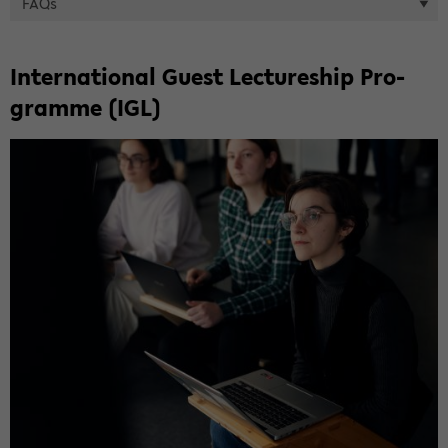
FAQs
In­ter­na­tio­nal Guest Lec­ture­ship Pro­
gram­me (IGL)