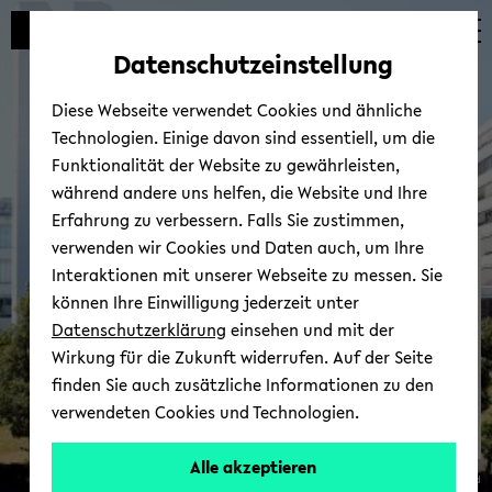
Automatische
zum
zum
zum
Inhaltswechsel
Hauptinhalt
Hauptmenü
Fußbereich
Datenschutzeinstellung
vermeiden
wechseln
wechseln
wechseln
Diese Webseite verwendet Cookies und ähnliche
Technologien. Einige davon sind essentiell, um die
Funktionalität der Website zu gewährleisten,
während andere uns helfen, die Website und Ihre
Erfahrung zu verbessern. Falls Sie zustimmen,
verwenden wir Cookies und Daten auch, um Ihre
De­zer­nat Per­so­nal und
Interaktionen mit unserer Webseite zu messen. Sie
Or­ga­ni­sa­ti­on
können Ihre Einwilligung jederzeit unter
Datenschutzerklärung
einsehen und mit der
Wirkung für die Zukunft widerrufen. Auf der Seite
finden Sie auch zusätzliche Informationen zu den
verwendeten Cookies und Technologien.
Alle akzeptieren
© Uni­ver­si­tät Bie­le­feld