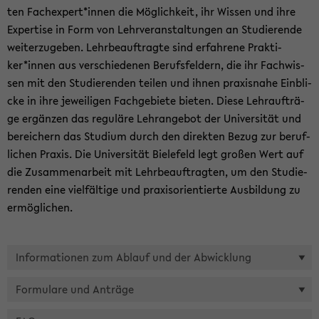
ten Fach­ex­pert*innen die Mög­lich­keit, ihr Wis­sen und ihre
Ex­per­ti­se in Form von Lehr­ver­an­stal­tun­gen an Stu­die­ren­de
wei­ter­zu­ge­ben. Lehr­be­auf­trag­te sind er­fah­re­ne Prak­ti­
ker*innen aus ver­schie­de­nen Be­rufs­fel­dern, die ihr Fach­wis­
sen mit den Stu­die­ren­den tei­len und ihnen pra­xis­na­he Ein­bli­
cke in ihre je­wei­li­gen Fach­ge­bie­te bie­ten. Diese Lehr­auf­trä­
ge er­gän­zen das re­gu­lä­re Lehr­an­ge­bot der Uni­ver­si­tät und
be­rei­chern das Stu­di­um durch den di­rek­ten Bezug zur be­ruf­
li­chen Pra­xis. Die Uni­ver­si­tät Bie­le­feld legt gro­ßen Wert auf
die Zu­sam­men­ar­beit mit Lehr­be­auf­trag­ten, um den Stu­die­
ren­den eine viel­fäl­ti­ge und pra­xis­ori­en­tier­te Aus­bil­dung zu
er­mög­li­chen.
In­for­ma­tio­nen zum Ab­lauf und der Ab­wick­lung
For­mu­la­re und An­trä­ge