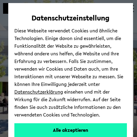
Automatische
skip
skip
skip
Inhaltswechsel
to
to
to
Datenschutzeinstellung
vermeiden
main
main
footer
content
menu
Diese Webseite verwendet Cookies und ähnliche
Technologien. Einige davon sind essentiell, um die
Funktionalität der Website zu gewährleisten,
während andere uns helfen, die Website und Ihre
Erfahrung zu verbessern. Falls Sie zustimmen,
verwenden wir Cookies und Daten auch, um Ihre
De­zer­nat Per­so­nal und
Interaktionen mit unserer Webseite zu messen. Sie
Or­ga­ni­sa­ti­on
können Ihre Einwilligung jederzeit unter
Datenschutzerklärung
einsehen und mit der
Wirkung für die Zukunft widerrufen. Auf der Seite
finden Sie auch zusätzliche Informationen zu den
verwendeten Cookies und Technologien.
zur Start­sei­te
Alle akzeptieren
© Uni­ver­si­tät Bie­le­feld