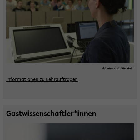
© Uni­ver­si­tät Bie­le­feld
In­for­ma­tio­nen zu Lehr­auf­trä­gen
Gast­wis­sen­schaft­ler*innen