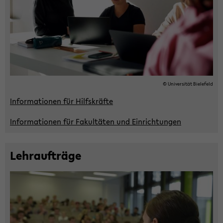
© Uni­ver­si­tät Bie­le­feld
In­for­ma­tio­nen für Hilfs­kräf­te
In­for­ma­tio­nen für Fa­kul­tä­ten und Ein­rich­tun­gen
Lehr­auf­trä­ge