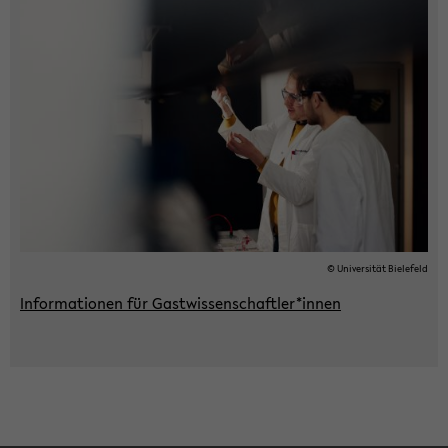
© Uni­ver­si­tät Bie­le­feld
In­for­ma­tio­nen für Gast­wis­sen­schaft­ler*innen