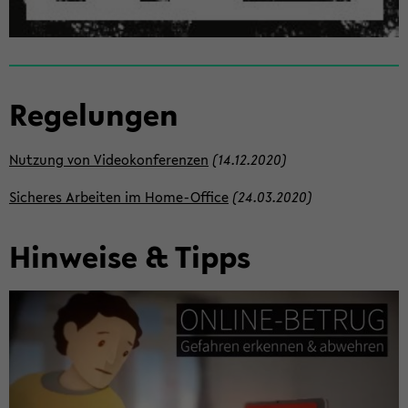
Re­ge­lun­gen
Nut­zung von Vi­deo­kon­fe­ren­zen
(14.12.2020)
Si­che­res Ar­bei­ten im Home-​Office
(24.03.2020)
Hin­wei­se & Tipps