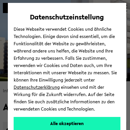
Automatische
zum
zum
zum
Inhaltswechsel
Hauptinhalt
Hauptmenü
Fußbereich
Datenschutzeinstellung
vermeiden
wechseln
wechseln
wechseln
In­for­ma­ti­ons­si­cher­heit
Diese Webseite verwendet Cookies und ähnliche
Technologien. Einige davon sind essentiell, um die
Funktionalität der Website zu gewährleisten,
während andere uns helfen, die Website und Ihre
Erfahrung zu verbessern. Falls Sie zustimmen,
verwenden wir Cookies und Daten auch, um Ihre
Interaktionen mit unserer Webseite zu messen. Sie
können Ihre Einwilligung jederzeit unter
© Uni­ver­si­tät Bie­le­feld
Datenschutzerklärung
einsehen und mit der
Bread­
In­for­ma­ti­ons­si­cher­heit
Ak­tu­el­les
Wirkung für die Zukunft widerrufen. Auf der Seite
crumb
finden Sie auch zusätzliche Informationen zu den
Ak­tu­el­les
über­
verwendeten Cookies und Technologien.
sprin­
gen
Alle akzeptieren
und