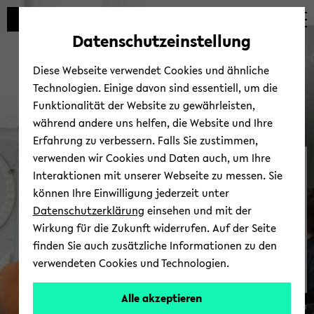
Automatische
zum
zum
zum
Inhaltswechsel
Hauptinhalt
Hauptmenü
Fußbereich
Datenschutzeinstellung
vermeiden
wechseln
wechseln
wechseln
Diese Webseite verwendet Cookies und ähnliche
Technologien. Einige davon sind essentiell, um die
Funktionalität der Website zu gewährleisten,
während andere uns helfen, die Website und Ihre
Erfahrung zu verbessern. Falls Sie zustimmen,
verwenden wir Cookies und Daten auch, um Ihre
Bie­le­feld School of Edu­ca­
Interaktionen mit unserer Webseite zu messen. Sie
ti­on - BiSEd
können Ihre Einwilligung jederzeit unter
Datenschutzerklärung
einsehen und mit der
Wirkung für die Zukunft widerrufen. Auf der Seite
finden Sie auch zusätzliche Informationen zu den
verwendeten Cookies und Technologien.
Bie­
Alle akzeptieren
© Veit Mette/ Ber­tels­mann Stif­tung
le­