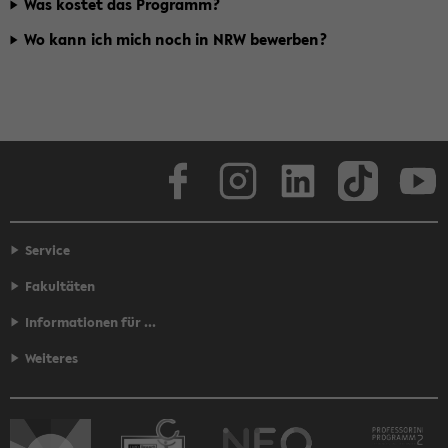
Was kos­tet das Pro­gramm?
Wo kann ich mich noch in NRW be­wer­ben?
Face­book
In­sta­gram
Lin­ke­dIn
Tik­Tok
You
Service
Fakultäten
Informationen für ...
Weiteres