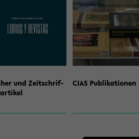
cher und Zeit­schrif­
CIAS Pu­bli­ka­tio­nen
ar­ti­kel