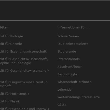
täten
Informationen für ...
­tät für Bio­lo­gie
Schü­ler*innen
­tät für Che­mie
Stu­di­en­in­ter­es­sier­te
­tät für Er­zie­hungs­wis­sen­schaft
Stu­die­ren­de
­tät für Ge­schichts­wis­sen­schaft,
In­ter­na­tio­nals
­so­phie und Theo­lo­gie
Ab­sol­vent*innen
­tät für Ge­sund­heits­wis­sen­schaf­
Be­schäf­tig­te
Wis­sen­schaft­ler*innen
tät für Lin­gu­is­tik und Li­te­ra­tur­
n­schaft
Leh­ren­de
­tät für Ma­the­ma­tik
Wei­ter­bil­dungs­in­ter­es­sier­te
­tät für Phy­sik
Gäste
­tät für Psy­cho­lo­gie und Sport­wis­