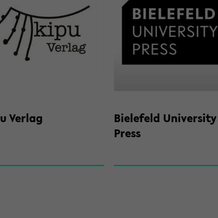
u Ver­lag
Bie­le­feld Uni­ver­si­ty
Press