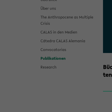
Über uns
The An­thro­po­ce­ne as Mul­ti­ple
Cri­sis
CALAS in den Me­di­en
Cátedra CALAS Ale­ma­nia
Con­vo­ca­to­ri­as
Pu­bli­ka­tio­nen
Bü­
Re­se­arch
ten­