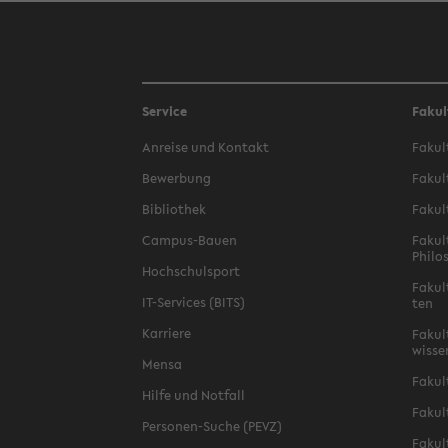
Service
Fakul
An­rei­se und Kon­takt
Fa­kul
Be­wer­bung
Fa­kul
Bi­blio­thek
Fa­kul
Campus-​Bauen
Fa­kul
Phi­lo
Hoch­schul­sport
Fa­kul
IT-​Services (BITS)
ten
Kar­rie­re
Fa­kul­
wis­se
Mensa
Fa­kul
Hilfe und Not­fall
Fa­kul
Personen-​Suche (PEVZ)
Fa­kul