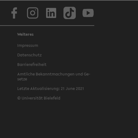
Face­book
In­sta­gram
Lin­ke­dIn
Tik­Tok
You­tube
Weiteres
Im­pres­sum
Da­ten­schutz
Bar­rie­re­frei­heit
Amt­li­che Be­kannt­ma­chun­gen und Ge­
set­ze
Letz­te Ak­tua­li­sie­rung: 21 June 2021
©
Uni­ver­si­tät Bie­le­feld