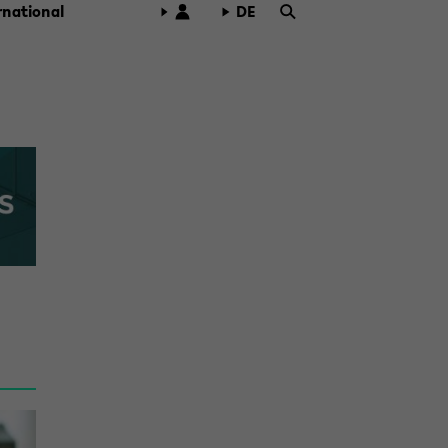
r­na­tio­nal
DE