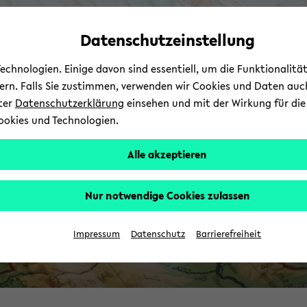
Automatische
skip
skip
skip
Inhaltswechsel
to
to
to
Datenschutzeinstellung
P
vermeiden
main
main
footer
content
menu
chnologien. Einige davon sind essentiell, um die Funktionalit
sern. Falls Sie zustimmen, verwenden wir Cookies und Daten auc
nter
Datenschutzerklärung
einsehen und mit der Wirkung für die 
ookies und Technologien.
Alle akzeptieren
Nur notwendige Cookies zulassen
Impressum
Datenschutz
Barrierefreiheit